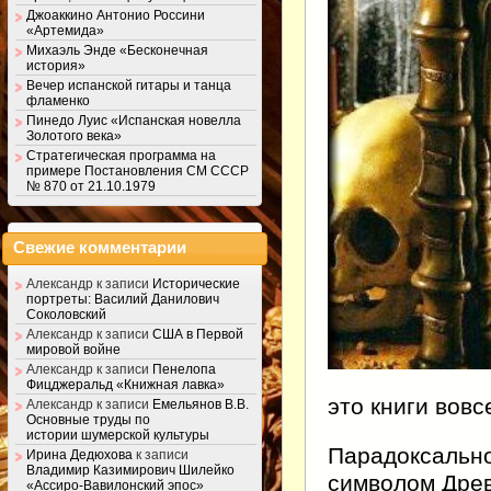
Джоаккино Антонио Россини
«Артемида»
Михаэль Энде «Бесконечная
история»
Вечер испанской гитары и танца
фламенко
Пинедо Луис «Испанская новелла
Золотого века»
Стратегическая программа на
примере Постановления СМ СССР
№ 870 от 21.10.1979
Свежие комментарии
Александр
к записи
Исторические
портреты: Василий Данилович
Соколовский
Александр
к записи
США в Первой
мировой войне
Александр
к записи
Пенелопа
Фицджеральд «Книжная лавка»
это книги вовс
Александр
к записи
Емельянов В.В.
Основные труды по
истории шумерской культуры
Парадоксально
Ирина Дедюхова
к записи
Владимир Казимирович Шилейко
символом Древ
«Ассиро-Вавилонский эпос»