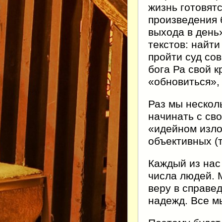
жизнь готовят
произведения 
выхода в день
текстов: найти
пройти суд сов
бога Ра свой к
«обновиться», 
Раз мы несколь
начинать с св
«идейном изло
объективных (
Каждый из нас
числа людей. 
веру в справе
надежд. Все мы