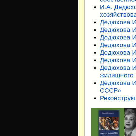
И.А. Дедюх
хозяйствов
Дедюхова И
Дедюхова И.
Дедюхова И
Дедюхова И
Дедюхова И
Дедюхова И
Дедюхова И
жилищного 
Дедюхова И
СССР»
Реконструк