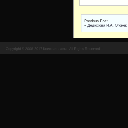
Previous Post
«
Дедюхова И.А. Огонек 
Copyright © 2008-2017 Книжная лавка. All Rights Reserved.
//