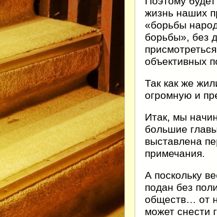
Поэтому будет
жизнь наших п
«борьбы народ
борьбы», без 
присмотреться
объективных п
Так как же жи
огромную и пр
Итак, мы начи
большие главы,
выставлена пер
примечания.
А поскольку в
подан без пол
обществ… от н
может снести 