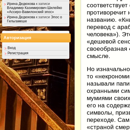
соответствует
Ирина Дедюхова
к записи
Владимир Казимирович Шилейко
противоречит 
«Ассиро-Вавилонский эпос»
Ирина Дедюхова
к записи
Эпос о
названию. «Кн
Гильгамеше
перевод с араб
человека»). Э
Авторизация
«дешевой сенс
своеобразная 
Вход
Регистрация
смысле.
Но изначально 
то «некрономи
называли папи
охранными сим
мумиями своих
его на содерж
символы, приз
переходе. Сам
«страной смер