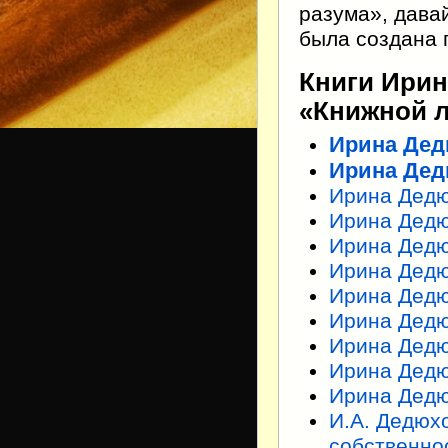
разума», дава
была создана 
Книги Ири
«Книжной л
Ирина Дед
Ирина Дед
Ирина Дедю
Ирина Дедю
Ирина Дедю
Ирина Дедю
Ирина Дедю
Ирина Дедю
Ирина Дедю
Ирина Дед
Ирина Дедю
И.А. Дедюх
собственно