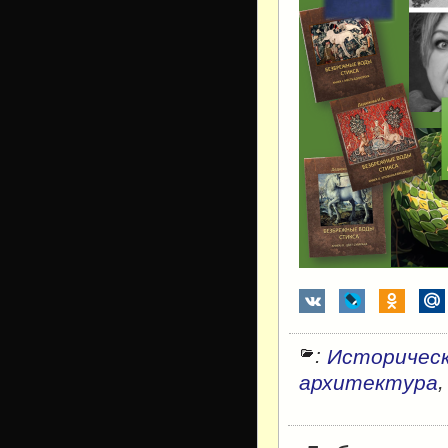
:
Историческ
архитектура