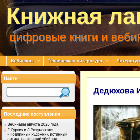
Книжная ла
цифровые книги и веби
Вебинары
Техническая литература
Литератур
Найти
Дедюхова И.
Последние поступления
Вебинары августа 2026 года
Г. Гурвич и Л.Разумовская
«Подлинный художник, истинный
артист, настоящий убийца»