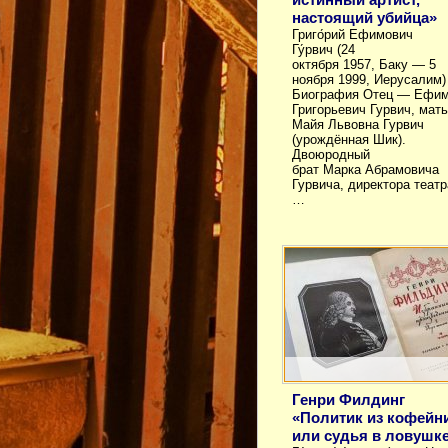
настоящий убийца»
Григо́рий Ефимович
Гу́рвич (24
октября 1957, Баку — 5
ноября 1999, Иерусалим)
Биография Отец — Ефи
Григорьевич Гурвич, мат
Майя Львовна Гурвич
(урождённая Шик).
Двоюродный
брат Марка Абрамовича
Гурвича, директора театр
…
Генри Филдинг
«Политик из кофейни
или судья в ловушк