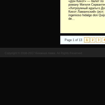
«Дон Кихот» — балет по
роману Мигеля Серванте
«Хитроумный идальго До
Кихот Ламанчский» (исп: 
ingenioso hidalgo don Quij
de…
Page 1 of 13
1
2
3
Copyright © 2008-2017 Книжная лавка. All Rights Reserved.
//