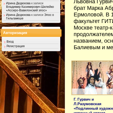
Львовна Гурви
Ирина Дедюхова
к записи
брат Марка Абр
Владимир Казимирович Шилейко
«Ассиро-Вавилонский эпос»
Ермоловой. В 
Ирина Дедюхова
к записи
Эпос о
Гильгамеше
факультет ГИТИ
Москве театр-
Авторизация
продолжателем
названием, осн
Вход
Балиевым и м
Регистрация
Г. Гурвич и
Л.Разумовская
«Подлинный художн
истинный артист,