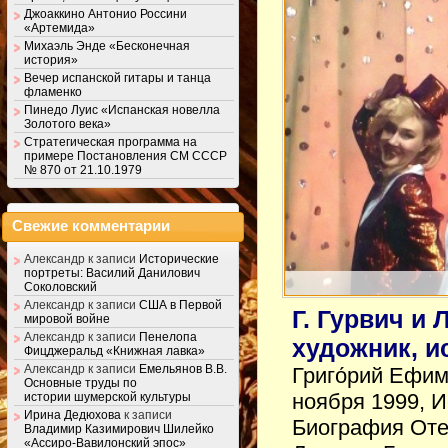
Джоаккино Антонио Россини
«Артемида»
Михаэль Энде «Бесконечная
история»
Вечер испанской гитары и танца
фламенко
Пинедо Луис «Испанская новелла
Золотого века»
Стратегическая программа на
примере Постановления СМ СССР
№ 870 от 21.10.1979
Свежие комментарии
Александр
к записи
Исторические
портреты: Василий Данилович
Соколовский
Александр
к записи
США в Первой
Г. Гурвич и
мировой войне
Александр
к записи
Пенелопа
художник, и
Фицджеральд «Книжная лавка»
Александр
к записи
Емельянов В.В.
Григо́рий Ефим
Основные труды по
ноября 1999, 
истории шумерской культуры
Ирина Дедюхова
к записи
Биография Оте
Владимир Казимирович Шилейко
«Ассиро-Вавилонский эпос»