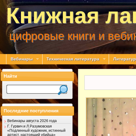
Книжная ла
цифровые книги и веби
Вебинары
Техническая литература
Литератур
Найти
Последние поступления
Вебинары августа 2026 года
Г. Гурвич и Л.Разумовская
«Подлинный художник, истинный
артист, настоящий убийца»