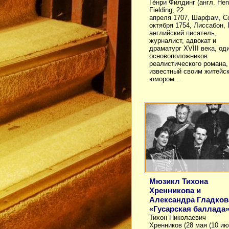
Ге́нри Фи́лдинг (англ. Hen
Fielding, 22
апреля 1707, Шарфам, С
октября 1754, Лиссабон,
английский писатель,
журналист, адвокат и
драматург XVIII века, од
основоположников
реалистического романа,
известный своим житейс
юмором…
Мюзикл Тихона
Хренникова и
Александра Гладков
«Гусарская баллада
Тихон Николаевич
Хренников (28 мая (10 и