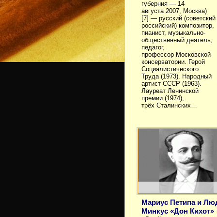
губерния — 14
августа 2007, Москва)
[7] — русский (советски
российский) композитор,
пианист, музыкально-
общественный деятель,
педагог,
профессор Московской
консерватории. Герой
Социалистического
Труда (1973). Народный
артист СССР (1963).
Лауреат Ленинской
премии (1974),
трёх Сталинских…
Мариус Петипа и Лю
Минкус «Дон Кихот»