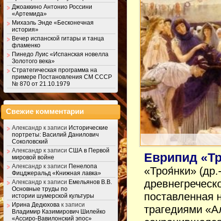
Джоаккино Антонио Россини
«Артемида»
Михаэль Энде «Бесконечная
история»
Вечер испанской гитары и танца
фламенко
Пинедо Луис «Испанская новелла
Золотого века»
Стратегическая программа на
примере Постановления СМ СССР
№ 870 от 21.10.1979
Свежие комментарии
Александр
к записи
Исторические
портреты: Василий Данилович
Соколовский
Александр
к записи
США в Первой
Еврипид «Т
мировой войне
Александр
к записи
Пенелопа
«Троя́нки» (др.
Фицджеральд «Книжная лавка»
древнегреческ
Александр
к записи
Емельянов В.В.
Основные труды по
поставленная на
истории шумерской культуры
Ирина Дедюхова
к записи
трагедиями «А
Владимир Казимирович Шилейко
«Ассиро-Вавилонский эпос»