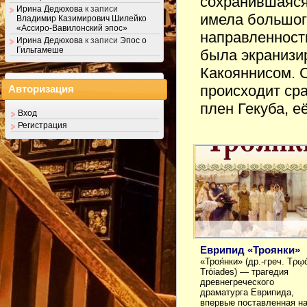
сохранившаяся 
Ирина Дедюхова
к записи
имела большого
Владимир Казимирович Шилейко
«Ассиро-Вавилонский эпос»
направленности
Ирина Дедюхова
к записи
Эпос о
Гильгамеше
была экранизи
Какояннисом. 
происходит сра
Авторизация
плен Гекуба, 
Вход
Регистрация
Еврипид «Троянки»
«Троя́нки» (др.-греч. Τρῳ
Trōiades) — трагедия
древнегреческого
драматурга Еврипида,
впервые поставленная н