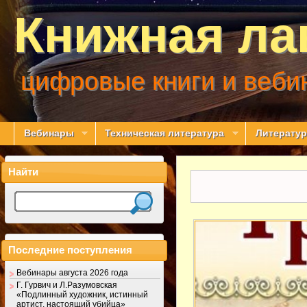
Книжная ла
цифровые книги и веби
Вебинары
Техническая литература
Литератур
Найти
Последние поступления
Вебинары августа 2026 года
Г. Гурвич и Л.Разумовская
«Подлинный художник, истинный
артист, настоящий убийца»