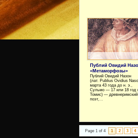
Публий Овидий Наз
«Метаморфозы»
Публий Овидий Назон
(лат. Publius Ovidius Naso
марта 43 года до н. э.,
Сульмо — 17 или 18 год н
Томис) — древнеримский
поэт,…
Page 1 of 4
1
2
3
4