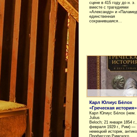
сцене в 415 году до н. э.
вместе с трагедиями
«Александр» и «Паламед
единственная
сохранившаяся…
Карл Юлиус Бе́лох
«Греческая история»
Карл Юлиус Бе́лох (нем. 
Julius
Beloch; 21 января 1854 г
февраля 1929 г., Рим) —
немецкий историк, антико
Профессор Римского