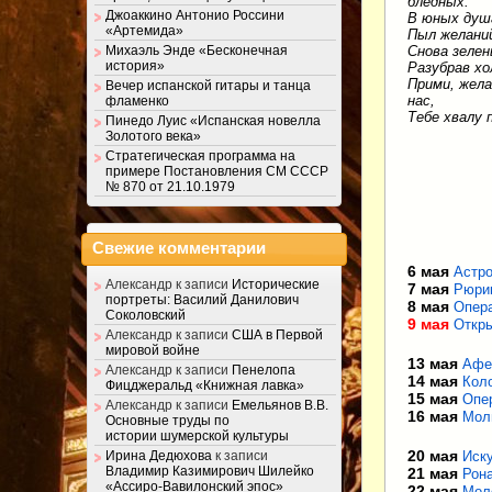
бледных.
Джоаккино Антонио Россини
В юных душ
«Артемида»
Пыл желаний
Михаэль Энде «Бесконечная
Снова зелен
история»
Разубрав хо
Прими, жел
Вечер испанской гитары и танца
нас,
фламенко
Тебе хвалу 
Пинедо Луис «Испанская новелла
Золотого века»
Стратегическая программа на
примере Постановления СМ СССР
№ 870 от 21.10.1979
Свежие комментарии
6 мая
Астро
Александр
к записи
Исторические
7 мая
Рюрик
портреты: Василий Данилович
8 мая
Опера
Соколовский
9 мая
Откр
Александр
к записи
США в Первой
мировой войне
13 мая
Афе
Александр
к записи
Пенелопа
14 мая
Кол
Фицджеральд «Книжная лавка»
15 мая
Опе
Александр
к записи
Емельянов В.В.
16 мая
Мол
Основные труды по
истории шумерской культуры
20 мая
Иску
Ирина Дедюхова
к записи
Владимир Казимирович Шилейко
21 мая
Рона
«Ассиро-Вавилонский эпос»
22 мая
Мол