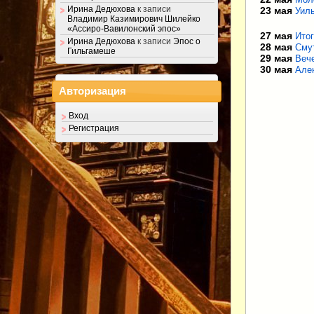
Ирина Дедюхова
к записи
23 мая
Уил
Владимир Казимирович Шилейко
«Ассиро-Вавилонский эпос»
27 мая
Итог
Ирина Дедюхова
к записи
Эпос о
28 мая
Сму
Гильгамеше
29 мая
Веч
30 мая
Але
Авторизация
Вход
Регистрация