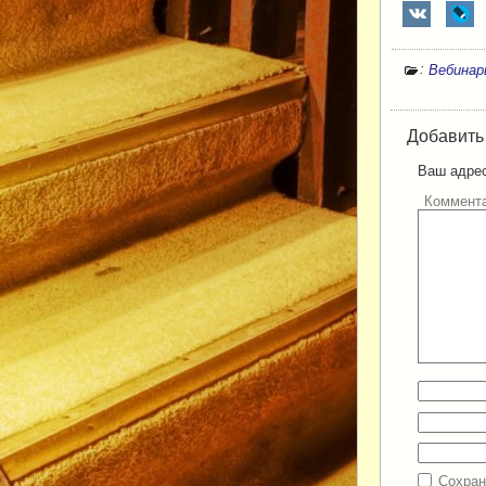
:
Вебина
Добавить
Ваш адрес
Коммент
Сохран