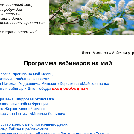
ах, светлый май,
 пробуждай,
ью веселой
лмы и долы.
анный гость, привет от
поющих в этот час!
Джон Мильтон «Майская утр
Программа вебинаров на май
логия: прогноз на май месяц
овичи – забытые заповеди
 Николая Андреевича Римского-Корсакова «Майская ночь»
вход свободный
ытый вебинар к Дню Победы
ра века: цифровая экономика
ониальные войны Франции
ра Жоржа Бизе «Кармен»
ьер Жан-Батист «Мнимый больной»
сство кино: саги о потерянных детях
льд Рейган и рейганомика
одежные мюзиклы: «Бриолин», «Лак для волос» и «Пышка»