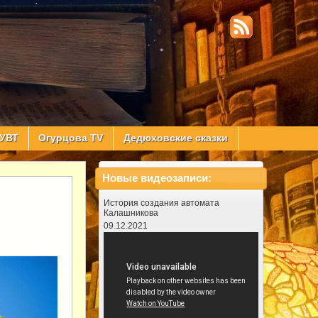
УВТ
Огурцова TV
Дедюховские сказки
Новые видеозаписи:
История создания автомата
Калашникова
09.12.2021