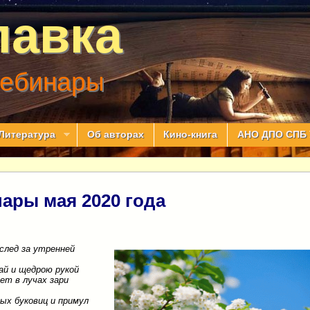
лавка
вебинары
Литература
Об авторах
Кино-книга
АНО ДПО СПБ 
ары мая 2020 года
след за утренней
ай и щедрою рукой
ет в лучах зари
ых буковиц и примул