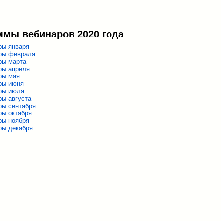
ммы вебинаров 2020 года
ры января
ры февраля
ры марта
ры апреля
ры мая
ры июня
ры июля
ры августа
ры сентября
ры октября
ры ноября
ры декабря