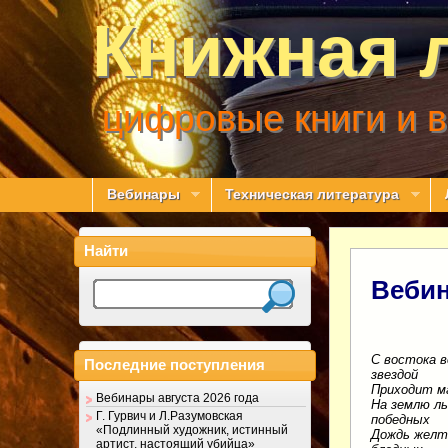
Книжная 
цифровые книги и 
Вебинары
Техническая литература
Найти
Вебин
С востока в
Последние поступления
звездой
Приходит м
Вебинары августа 2026 года
На землю ль
Г. Гурвич и Л.Разумовская
победных
«Подлинный художник, истинный
Дождь желт
артист, настоящий убийца»