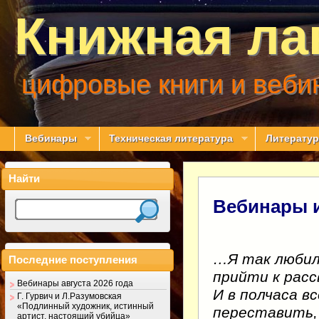
Книжная ла
цифровые книги и веби
Вебинары
Техническая литература
Литератур
Найти
Вебинары и
…Я так любил
Последние поступления
прийти к расс
Вебинары августа 2026 года
И в полчаса в
Г. Гурвич и Л.Разумовская
«Подлинный художник, истинный
переставить,
артист, настоящий убийца»