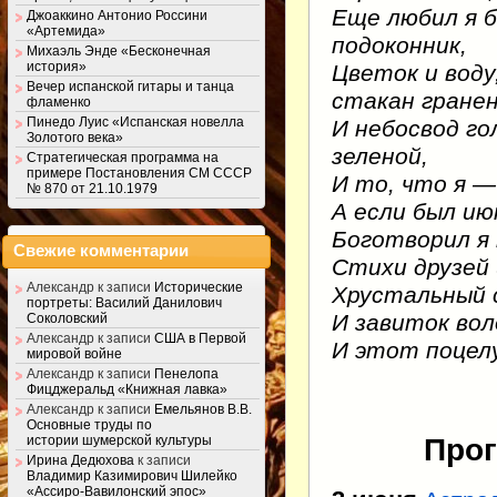
Еще любил я 
Джоаккино Антонио Россини
«Артемида»
подоконник,
Михаэль Энде «Бесконечная
история»
Цветок и воду
Вечер испанской гитары и танца
стакан гране
фламенко
Пинедо Луис «Испанская новелла
И небосвод го
Золотого века»
зеленой,
Стратегическая программа на
примере Постановления СМ СССР
И то, что я —
№ 870 от 21.10.1979
А если был ию
Боготворил я 
Свежие комментарии
Стихи друзей 
Александр
к записи
Исторические
Хрустальный с
портреты: Василий Данилович
И завиток во
Соколовский
Александр
к записи
США в Первой
И этот поце
мировой войне
Александр
к записи
Пенелопа
Фицджеральд «Книжная лавка»
Александр
к записи
Емельянов В.В.
Основные труды по
Прог
истории шумерской культуры
Ирина Дедюхова
к записи
Владимир Казимирович Шилейко
«Ассиро-Вавилонский эпос»