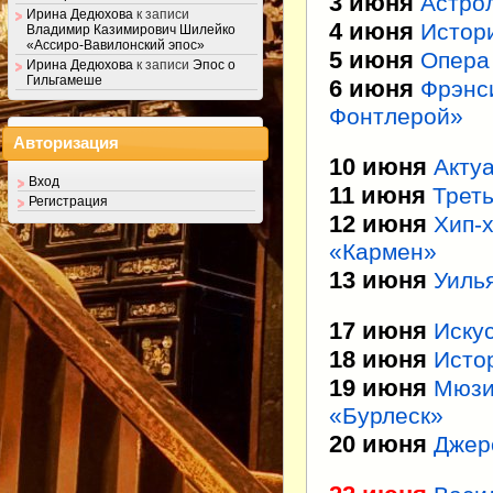
3 июня
Астрол
Ирина Дедюхова
к записи
4 июня
Истор
Владимир Казимирович Шилейко
«Ассиро-Вавилонский эпос»
5 июня
Опера
Ирина Дедюхова
к записи
Эпос о
Гильгамеше
6 июня
Фрэнс
Фонтлерой»
Авторизация
10 июня
Акту
Вход
11 июня
Трет
Регистрация
12 июня
Хип-
«Кармен»
13 июня
Уиль
17 июня
Иску
18 июня
Исто
19 июня
Мюзи
«Бурлеск»
20 июня
Джер