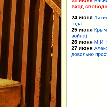
22 июня
Васи
вход свобод
24 июня
Лихие
года
25 июня
Крым
война)
26 июня
М.И.
27 июня
Алек
довольно прос