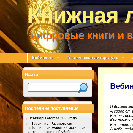
Книжная 
цифровые книги и 
Вебинары
Техническая литература
Найти
Вебин
Я должен жи
Последние поступления
А город от 
Как он хорош
Вебинары августа 2026 года
Как лемеху 
Г. Гурвич и Л.Разумовская
Как степь л
«Подлинный художник, истинный
А небо, не
артист, настоящий убийца»