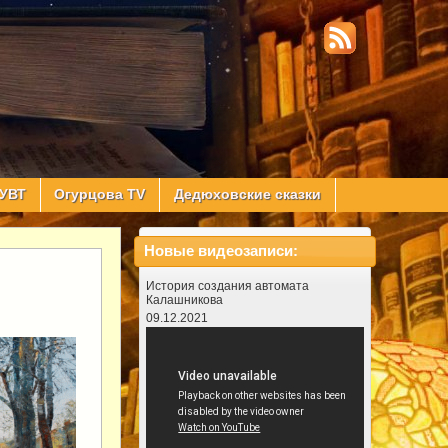
УВТ
Огурцова TV
Дедюховские сказки
Новые видеозаписи:
История создания автомата
Калашникова
09.12.2021