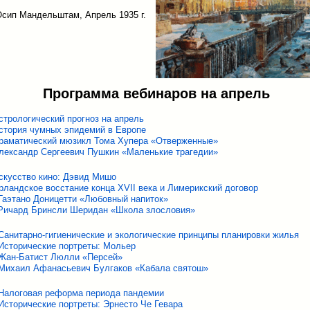
сип Мандельштам, Апрель 1935 г.
Программа вебинаров на апрель
стрологический прогноз на апрель
стория чумных эпидемий в Европе
раматический мюзикл Тома Хупера «Отверженные»
лександр Сергеевич Пушкин «Маленькие трагедии»
скусство кино: Дэвид Мишо
рландское восстание конца XVII века и Лимерикский договор
Гаэтано Доницетти «Любовный напиток»
Ричард Бринсли Шеридан «Школа злословия»
Санитарно-гигиенические и экологические принципы планировки жилья
Исторические портреты: Мольер
Жан-Батист Люлли «Персей»
Михаил Афанасьевич Булгаков «Кабала святош»
Налоговая реформа периода пандемии
Исторические портреты: Эрнесто Че Гевара