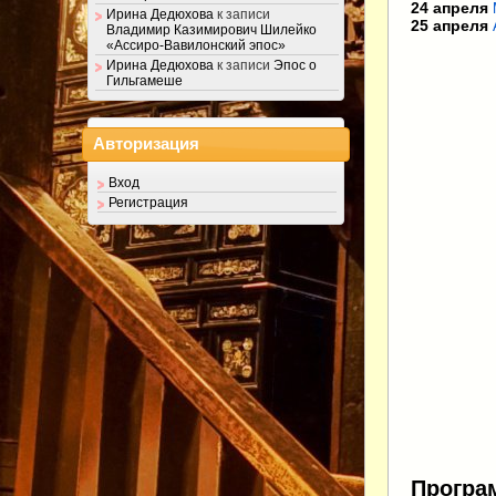
24 апреля
Ирина Дедюхова
к записи
25 апреля
Владимир Казимирович Шилейко
«Ассиро-Вавилонский эпос»
Ирина Дедюхова
к записи
Эпос о
Гильгамеше
Авторизация
Вход
Регистрация
Програ