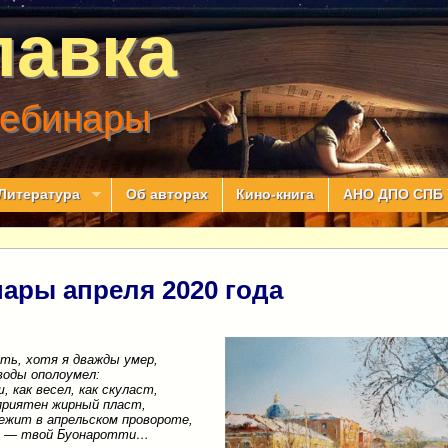
лавка
вебинары
Литература
Об авторах
Кино-книга
АНО ДПО СПБ 
ары апреля 2020 года
ть, хотя я дважды умер,
воды ополоумел:
, как весел, как скуласт,
приятен жирный пласт,
ежит в апрельском провороте,
бо — твой Буонаротти…