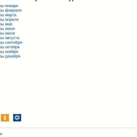
ры января
ры февраля
ры марта
ры апреля
ры мая
ры июня
ры июля
ры августа
ры сентября
ры октября
ры ноября
ры декабря
ры