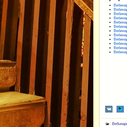
Вебина
Вебина
Вебина
Вебина
Вебина
Вебина
Вебина
Вебина
Вебина
Вебина
Вебина
Вебина
:
Вебина