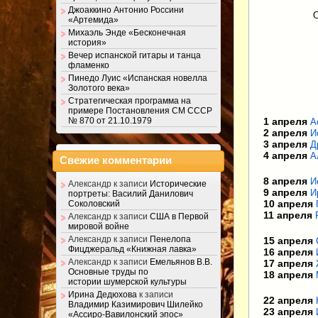
Джоаккино Антонио Россини
О
«Артемида»
Михаэль Энде «Бесконечная
история»
Вечер испанской гитары и танца
фламенко
Пинедо Луис «Испанская новелла
Золотого века»
Стратегическая программа на
примере Постановления СМ СССР
№ 870 от 21.10.1979
1 апреля
А
2 апреля
И
3 апреля
Д
4 апреля
А
Свежие комментарии
8 апреля
И
Александр
к записи
Исторические
9 апреля
И
портреты: Василий Данилович
10 апреля
Соколовский
11 апреля
Александр
к записи
США в Первой
мировой войне
Александр
к записи
Пенелопа
15 апреля
Фицджеральд «Книжная лавка»
16 апреля
Александр
к записи
Емельянов В.В.
17 апреля
Основные труды по
18 апреля
истории шумерской культуры
Ирина Дедюхова
к записи
22 апреля
Владимир Казимирович Шилейко
23 апреля
«Ассиро-Вавилонский эпос»