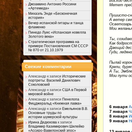
Восход бест
Джоаккино Антонио Россини
Метет пред
«Артемида»
Михаэль Энде «Бесконечная
Пушисто-сн
история»
А ветер све
Вечер испанской гитары и танца
Осветозарь 
фламенко
Мои желанья
Пинедо Луис «Испанская новелла
Золотого века»
Ты, созидаю
Стратегическая программа на
Как бодрост
примере Постановления СМ СССР
Дающий дес
№ 870 от 21.10.1979
Гуди, ледяно
Пылай корон
Свежие комментарии
Крепи, буря
А Ты, Эмбле
Мои пути о
Александр
к записи
Исторические
портреты: Василий Данилович
Соколовский
Александр
к записи
США в Первой
мировой войне
Александр
к записи
Пенелопа
Фицджеральд «Книжная лавка»
6 января
А
Александр
к записи
Емельянов В.В.
7 января
Ч
Основные труды по
8 января
И
истории шумерской культуры
9 января
Н
Ирина Дедюхова
к записи
Владимир Казимирович Шилейко
«Ассиро-Вавилонский эпос»
13 января