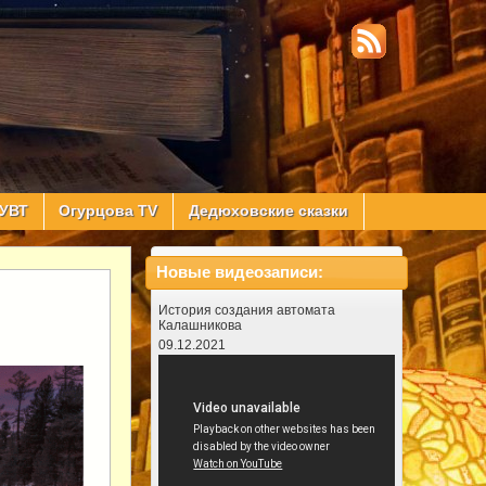
УВТ
Огурцова TV
Дедюховские сказки
Новые видеозаписи:
История создания автомата
Калашникова
09.12.2021