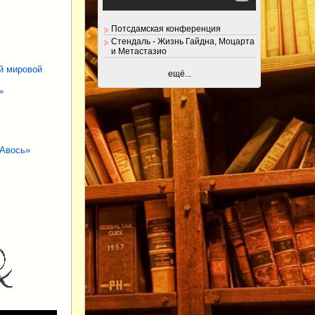
Потсдамская конференция
Стендаль - Жизнь Гайдна, Моцарта
и Метастазио
й мировой
ещё...
»
 Авось»