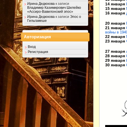
14 января
Ирина Дедюхова
к записи
Владимир Казимирович Шилейко
15 января
«Ассиро-Вавилонский эпос»
16 января
Ирина Дедюхова
к записи
Эпос о
Гильгамеше
20 января
21 января
войны в 194
22 января
Авторизация
23 января
Вход
27 января
Регистрация
28 января
29 января
30 января
Видеоплеер