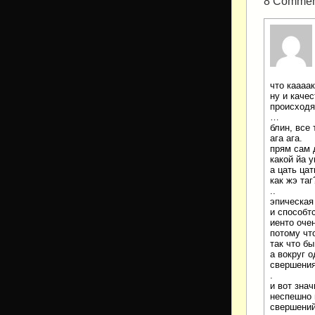
8 Comments
что каааа
ну и каче
происход
…
блин, все 
ага ага.
прям сам 
какой йа 
а цать цат
как жэ таг
..
эпическая
и способтс
иенто очен
потому чт
так что б
а вокруг 
свершени
.
и вот знач
неспешно 
свершений