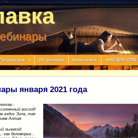
лавка
вебинары
Литература
Об авторах
Кино-книга
АНО ДПО СПБ 
ары января 2021 года
олотая,-
солнечный восход!
ак вздох Эола, тая
риям Алтая
ый лыжеход.
а,- как беломорье…