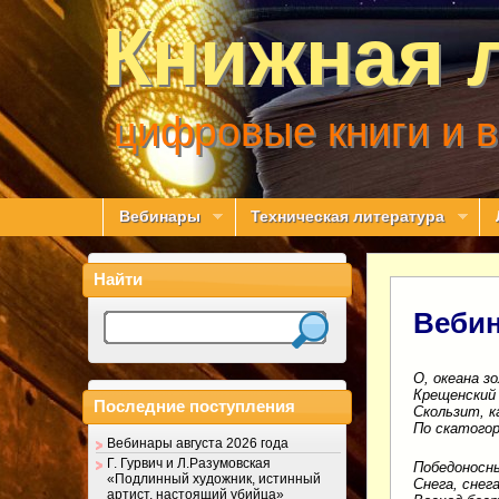
Книжная 
цифровые книги и 
Вебинары
Техническая литература
Найти
Вебин
О, океана з
Крещенский 
Последние поступления
Скользит, к
По скатого
Вебинары августа 2026 года
Г. Гурвич и Л.Разумовская
Победоносн
«Подлинный художник, истинный
Снега, снег
артист, настоящий убийца»