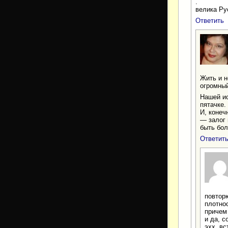
.
велика Ру
Ответить
Жить и н
огромны
Нашей ис
пятачке.
И, конеч
— залог 
быть бол
Ответит
повтор
плотно
причем 
и да, 
эхх, вс