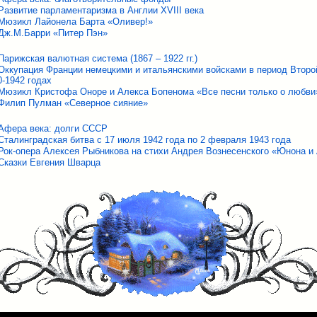
Развитие парламентаризма в Англии ХVIII века
Мюзикл Лайонела Барта «Оливер!»
Дж.М.Барри «Питер Пэн»
Парижская валютная система (1867 – 1922 гг.)
Оккупация Франции немецкими и итальянскими войсками в период Второ
0-1942 годах
Мюзикл Кристофа Оноре и Алекса Бопенома «Все песни только о любви
Филип Пулман «Северное сияние»
Афера века: долги СССР
Сталинградская битва с 17 июля 1942 года по 2 февраля 1943 года
Рок-опера Алексея Рыбникова на стихи Андрея Вознесенского «Юнона и
Сказки Евгения Шварца