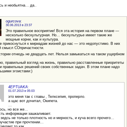
сь и необьятна… да..
ogurcova
:
30.06.2013 в 23:37
Это правильное восприятие! Вся эта история на первом плане —
несколько бескультурная. Но… бескультурье имеет такие же
мощные корни, как и культура.
е прикоснуться к мириадам жизней до нас — это недопустимо. В них
й смысл СОпричастности.
тории отнюдь не двадцать лет. Нельзя замыкаться на таком ущербном
но, правильный взгляд на жизнь, правильно расставленные приоритеты
и правильных решений своих собственных задач. В этом плане надо
ьшими эгоистами:)
ь
4EPTUAKA
:
01.07.2013 в 05:03
это меня так с главы , Телксепия, проперло.
а щас вот дочитал, Окипета.
…
юсь, но все же…
сть информации зашкаливает.
зедсь не только плотность но и мерность, и куча всего прочего…
соучастие при прочтении…
тавляет то как.