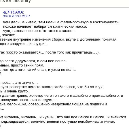
 for this entry
4EPTUAKA
:
30.06.2013 в 21:07
чем дальше читаю, тем больше фаломорфирую в бэсконэчность.
похоже начинает набиратся критическая масса.
чую, накопление чего то такого этакого…
к, жахнет…
ственые внутрение изменения сборки, вкупе с догонянием понимая
ящего снаружи… и внутри…
так просто оказывается… после того как прочитаешь.. ,).
до всего додумался, и сам все понял.
умный, просто гэний прям.
ь лет до этого, гэний спал, и ухом не вел…
?
 проза… это эпично…
вует развертке чего то такого глобального, что бы эх и ух.
ь и очень круто.
о давным давно, хочетцо чего то такого маштабного примаштабного, и
ы посоучаствовать как следует…
одна мелочишка, совершенно невдохнавляющая на подвиги и
я…
ит читаешь, читаешь.. и чуешь.. что оно все ближе и ближе.. и значится
подкрадывается, величиственной поступью неизбежных эпичных
.