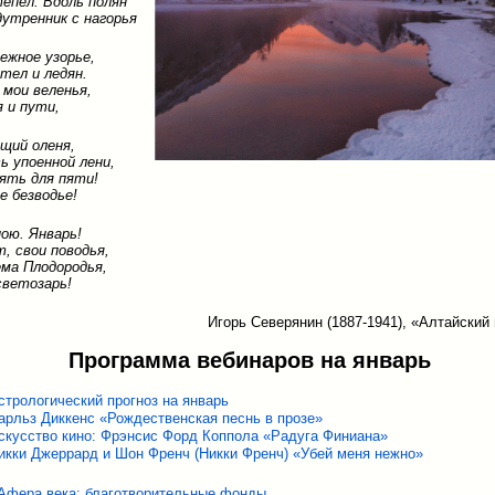
епел. Вдоль полян
утренник с нагорья
ежное узорье,
тел и ледян.
мои веленья,
 и пути,
щий оленя,
ь упоенной лени,
ять для пяти!
е безводье!
ою. Январь!
т, свои поводья,
ма Плодородья,
светозарь!
Игорь Северянин (1887-1941), «Алтайский г
Программа вебинаров на январь
стрологический прогноз на январь
арльз Диккенс «Рождественская песнь в прозе»
скусство кино: Фрэнсис Форд Коппола «Радуга Финиана»
икки Джеррард и Шон Френч (Никки Френч) «Убей меня нежно»
Афера века: благотворительные фонды