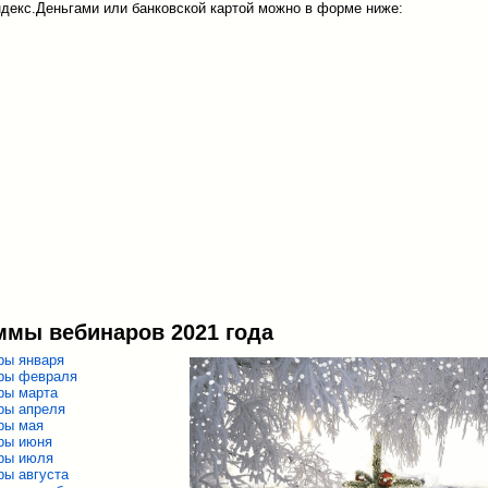
декс.Деньгами или банковской картой можно в форме ниже:
ммы вебинаров 2021 года
ры января
ры февраля
ры марта
ры апреля
ры мая
ры июня
ры июля
ры августа