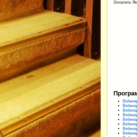
Оплатить Ян
Програ
Вебина
Вебина
Вебина
Вебина
Вебина
Вебина
Вебина
Вебина