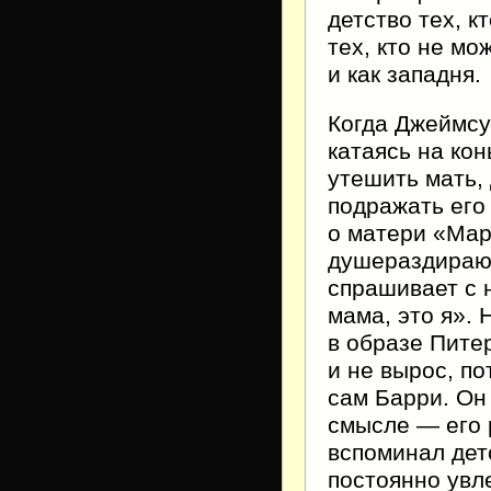
детство тех, к
тех, кто не мо
и как западня.
Когда Джеймсу 
катаясь на кон
утешить мать,
подражать его
о матери «Мар
душераздирающ
спрашивает с н
мама, это я».
в образе Пите
и не вырос, по
сам Барри. Он
смысле — его 
вспоминал дет
постоянно увл