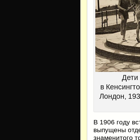
Дети
в Кенсингт
Лондон, 193
В 1906 году в
выпущены отд
знаменитого т