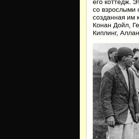
его коттедж. Э
со взрос­лыми
созданная им 
Конан Дойл, Г
Киплинг, Аллан