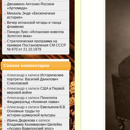
Джоаккино Антонио Россини
«Артемида»
Михаэль Энде «Бесконечная
история»
Вечер испанской гитары и танца
фламенко
Пинедо Луис «Испанская новелла
Золотого века»
Стратегическая программа на
примере Постановления СМ СССР
№ 870 от 21.10.1979
Свежие комментарии
Александр
к записи
Исторические
портреты: Василий Данилович
Соколовский
Александр
к записи
США в Первой
мировой войне
Александр
к записи
Пенелопа
Фицджеральд «Книжная лавка»
Александр
к записи
Емельянов В.В.
Основные труды по
истории шумерской культуры
Ирина Дедюхова
к записи
Владимир Казимирович Шилейко
«Ассиро-Вавилонский эпос»