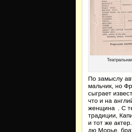
Театральная
По замыслу ав
мальчик, но Ф
сыграет извес
что и на англ
женщина
. С 
традиции, Кап
и тот же актер
дю Морье, бра