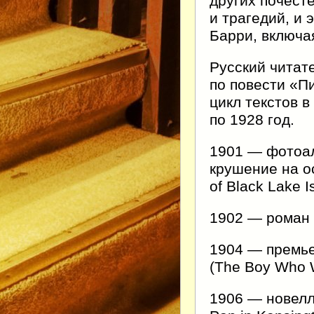
других почест
и трагедий, и 
Барри, включая
Русский читат
по повести «П
цикл текстов 
по 1928 год.
1901 — фотоал
крушение на о
of Black Lake I
1902 — роман «
1904 — премье
(The Boy Who 
1906 — новелл