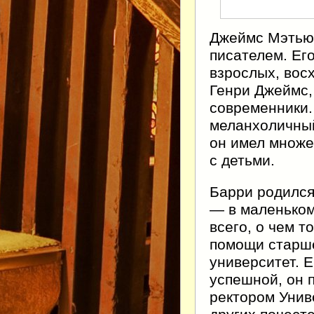
Джеймс Мэтью 
писателем. Ег
взрослых, вос
Генри Джеймс,
совре­менники
меланхоличный
он имел множе
с детьми.
Барри родился
— в маленьком
всего, о чем т
помощи старше
университет. 
успешной, он 
ректором Унив