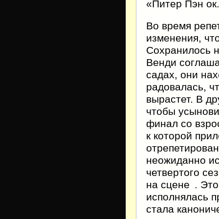
«Питер Пэн ок
Во время репе
изменения, чт
Сохранилось н
Венди соглаша
садах, они на
радовалась, чт
вырастет. В д
чтобы усынови
финал со взро
к которой при
отрепетирован
неожиданно ис
четвертого се
на сцене
. Эт
исполнялась п
стала канонич