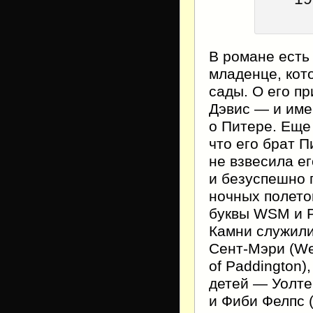
В романе есть
младенце, кот
сады. О его п
Дэвис — и име
о Питере. Еще
что его брат П
не взвесила е
и безуспешно 
ночных полето
буквы WSM и P
Камни служили
Сент-Мэри (Wes
of Paddington)
детей — Уолте
и Фиби Фелпс 