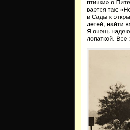
птички» о Пите
вается так: «Н
в Сады к откры
детей, найти в
Я очень надеюс
лопат­кой. Все