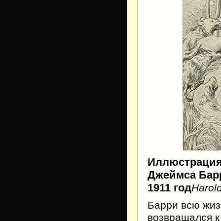
Иллюстрация
Джеймса Барр
1911 год
Harold
Барри всю жиз
возвращался к