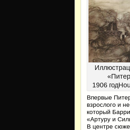
Иллюстраци
«Питер
1906 годHoug
Впервые Питер
взрослого и н
который Барри
«Артуру и Сил
В центре сюже