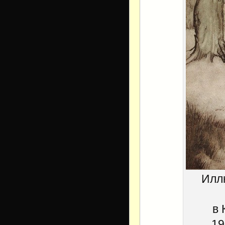
Иллю
в 
19