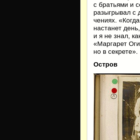
с братьями и 
разыгрывал с 
чениях. «Когда
настанет день,
и я не знал, к
«Маргарет Оги
но в секрете».
Остров