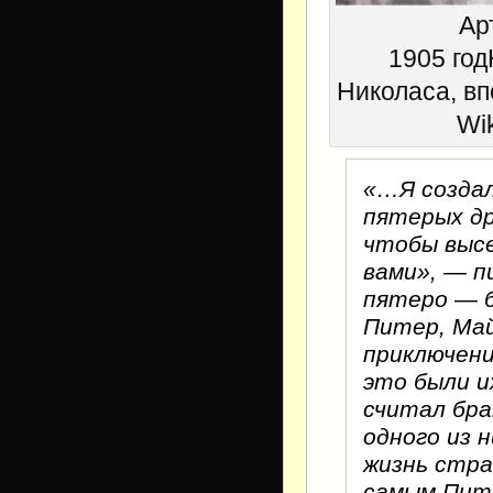
Ар
1905 год
Николаса, вп
Wi
«…Я создал
пятерых др
чтобы высе
вами», — п
пятеро — б
Питер, Май
приключени
это были и
считал бра
одного из 
жизнь стра
самым Пите