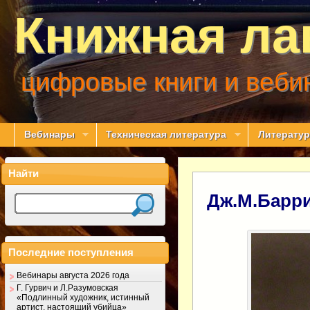
Книжная ла
цифровые книги и веби
Вебинары
Техническая литература
Литератур
Найти
Дж.М.Барри
Последние поступления
Вебинары августа 2026 года
Г. Гурвич и Л.Разумовская
«Подлинный художник, истинный
артист, настоящий убийца»