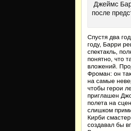
Джеймс Бар
после предс
Спустя два го
году, Барри р
спектакль, по
понятно, что 
вложений. Про
Фроман: он так
на самые неве
чтобы герои ле
приглашен Джо
полета на сцен
слишком прими
Кирби смастер
создавал бы в