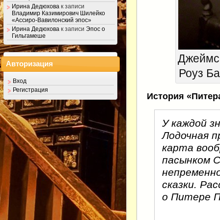
Ирина Дедюхова
к записи
Владимир Казимирович Шилейко
«Ассиро-Вавилонский эпос»
Ирина Дедюхова
к записи
Эпос о
Гильгамеше
Джеймс 
Авторизация
Роуз Бар
Вход
Регистрация
История «Питер
У каждой з
Лодочная п
карта вооб
пасынком С
непременно
сказки. Ра
о Питере П