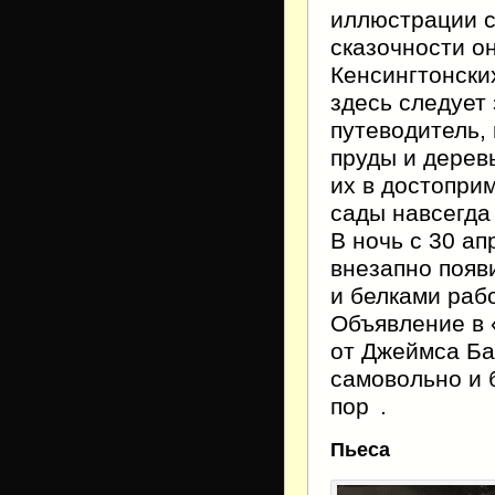
иллюстрации с
сказочности о
Кенсингтонских
здесь следует 
путеводи­тель
пруды и дерев
их в достоприм
сады навсегда
В ночь с 30 ап
внезапно появ
и белками раб
Объявление в 
от Джеймса Ба
самовольно и б
пор
.
Пьеса