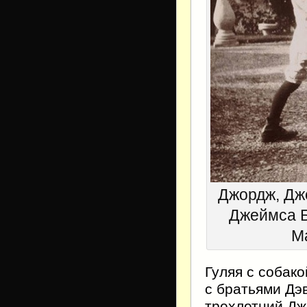
Джордж, Дж
Джеймса Б
Ma
Гуляя с собако
с братьями Дэ
трехлетний Дж