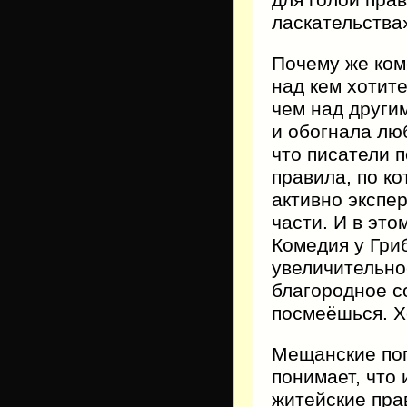
для голой прав
ласкательства
Почему же ком
над кем хотите
чем над другим
и обогнала лю
что писатели 
правила, по ко
активно экспе
части. И в эт
Комедия у Гри
увеличительно
благородное с
посмеёшься. Х
Мещанские поп
понимает, что 
житейские пра