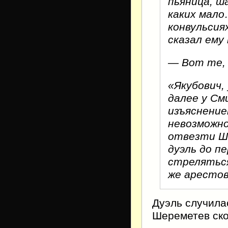
пьяница, ш
каких мало
конвульсия
сказал ему
— Вот те, 
«Якубович,
далее у См
изъяснение
невозможно
отвезти Ш
дуэль до п
стреляться
же арестов
Дуэль случила
Шереметев ско