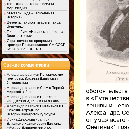
Джоаккино Антонио Россини
«Артемида»
Михаэль Энде «Бесконечная
история»
Вечер испанской гитары и танца
фламенко
Пинедо Луис «Испанская новелла
Золотого века»
Стратегическая программа на
примере Постановления СМ СССР
№ 870 от 21.10.1979
Свежие комментарии
Александр
к записи
Исторические
портреты: Василий Данилович
Соколовский
Александр
к записи
США в Первой
обстоятельств
мировой войне
в «Путешестви
Александр
к записи
Пенелопа
Фицджеральд «Книжная лавка»
ленивы и нелю
Александр
к записи
Емельянов В.В.
Основные труды по
Александра Се
истории шумерской культуры
от ума» всего
Ирина Дедюхова
к записи
Владимир Казимирович Шилейко
Онегина») поя
«Ассиро-Вавилонский эпос»