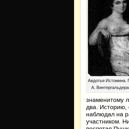
Авдотья Истомина. 
А. Винтергальдера.
знаменитому л
два. Историю,
наблюдал на р
участником. Ни
воспетая Пушк