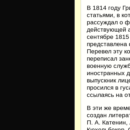
В 1814 году Г
статьями, в к
рассуждал о ф
действующей а
сентябре 1815
представлена 
Перевел эту к
переписал зано
военную служб
иностранных де
выпускник лиц
просился в гус
ссылаясь на от
В эти же врем
создан литера
П. А. Катенин,
Кюхельбекер. 