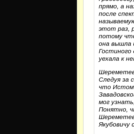
прямо, а на
после спек
называемую
этот раз, 
потому что
она вышла 
Гостиного 
уехала к не
Шереметев,
Следуя за 
что Истоми
Завадовско
мог узнать
Понятно, ч
Шереметева
Якубовичу 