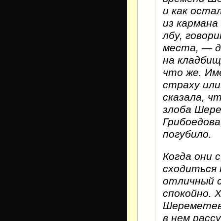
и как остал
из кармана
лбу, говор
места, — д
на кладбищ
что же. Им
страху или
сказала, ч
злоба Шере
Грибоедова,
погубило.
Когда они 
сходиться 
отличный с
спокойно. 
Шереметева
в нем расс