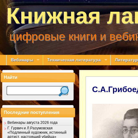
Книжная ла
цифровые книги и веби
Вебинары
Техническая литература
Литератур
Найти
С.А.Грибое
Последние поступления
Вебинары августа 2026 года
Г. Гурвич и Л.Разумовская
«Подлинный художник, истинный
артист, настоящий убийца»