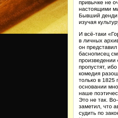
привычке не о
настоящими мы
Бывший денди 
изучая культур
И всё-таки «Го
в личных архи
он представил
баснописец сме
произведении 
пропустят, ибо
комедия разош
только в 1825 
основании мно
наше поэтичес
Это не так. Во
заметил, что 
судить по зак