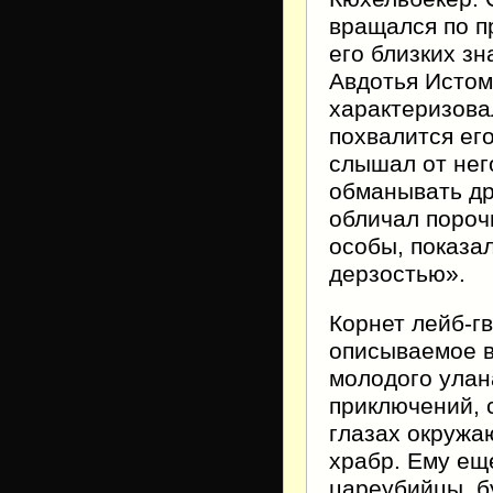
вращался по п
его близких з
Авдотья Истом
характеризова
похвалится его
слышал от нег
обманывать др
обличал пороч
особы, показа
дерзостью».
Корнет лейб-г
описываемое в
молодого улан
приключений, 
глазах окружа
храбр. Ему ещ
цареубийцы, б