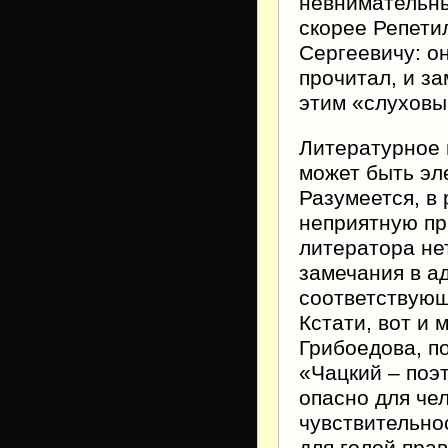
невнимательны
скорее Репети
Сергеевичу: о
прочитал, и за
этим «слуховы
Литературное 
может быть эл
Разумеется, в 
неприятную пра
литератора не
замечания в а
соответствующ
Кстати, вот и
Грибоедова, п
«Чацкий – поэт
опасно для чел
чувствительно