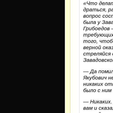
«Что дела
драться, р
вопрос сос
была у Зав
Грибоедов 
требующих 
того, чтоб
верной оказ
стреляйся 
Завадовско
— Да помил
Якубович н
никаких от
было с ним
— Никаких.
вам и сказ