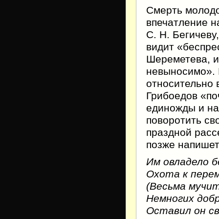
Смерть молодо
впечатление н
С. Н. Бегичеву
видит «беспре
Шереметева, и
невыносимо».
относительно 
Грибоедов «по
единожды и на
поворотить св
праздной расс
позже напишет
Им овладело б
Охота к пере
(Весьма мучи
Немногих добр
Оставил он св