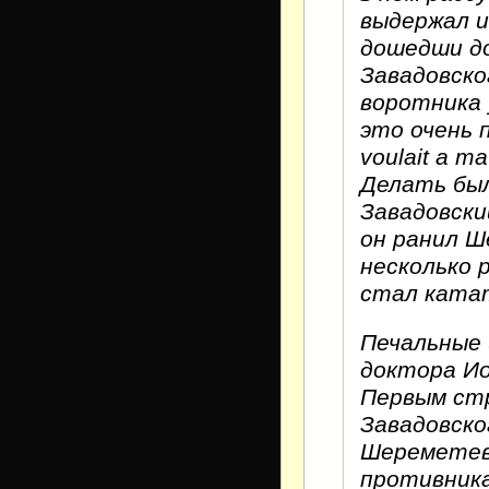
выдержал и
дошедши до
Завадовско
воротника 
это очень п
voulait a ma
Делать был
Завадовски
он ранил 
несколько 
стал ката
Печальные 
доктора Ио
Первым стр
Завадовско
Шереметеву
противника