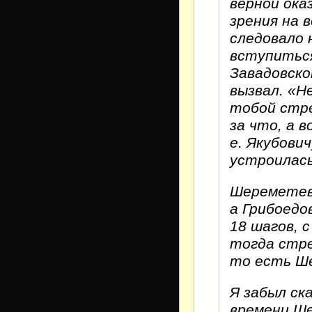
верной ока
зрения на 
следовало 
вступиться
Завадовско
вызвал. «Н
тобой стре
за что, а 
е. Якубович
устроилась
Шереметев 
а Грибоедо
18 шагов, 
тогда стре
то есть Ше
Я забыл ск
времени Ш