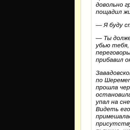
довольно г
пощадил ж
— Я буду с
— Ты долже
убью тебя,
переговор
прибавил о
Завадовско
по Шеремет
прошла чер
остановила
упал на сне
Видеть его
примешалас
присутству