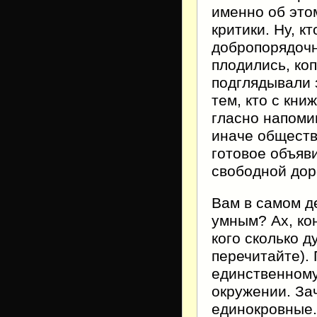
именно об это
критики. Ну, к
добропорядочн
плодились, ко
подглядывали 
тем, кто с кн
гласно напоми
иначе обществ
готовое объяв
свободной дор
Вам в самом д
умным? Ах, кон
кого сколько 
перечитайте).
единственному
окружении. За
единокровные.