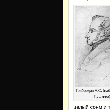
Грибоедов А.С. (наб
Пушкина
целый сонм и 