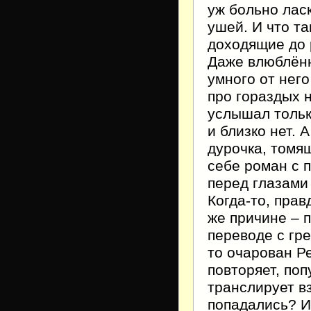
уж больно лас
ушей. И что т
доходящие до 
Даже влюблённ
умного от него
про гораздых 
услышал тольк
и близко нет.
дурочка, томя
себе роман с 
перед глазами 
Когда-то, прав
же причине – 
переводе с гре
то очарован Р
повторяет, поп
транслирует вз
попадались? Их