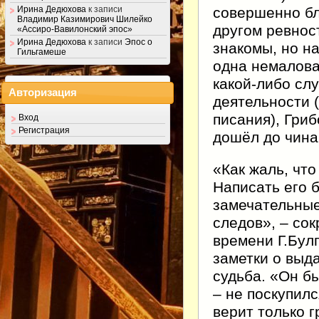
совершенно бл
Ирина Дедюхова
к записи
Владимир Казимирович Шилейко
другом ревнос
«Ассиро-Вавилонский эпос»
Ирина Дедюхова
к записи
Эпос о
знакомы, но н
Гильгамеше
одна немалова
какой-либо сл
Авторизация
деятельности 
писания), Гри
Вход
Регистрация
дошёл до чина 
«Как жаль, что
Написать его 
замечательные
следов», – сок
времени Г.Бул
заметки о выд
судьба. «Он б
– не поскупил
верит только г