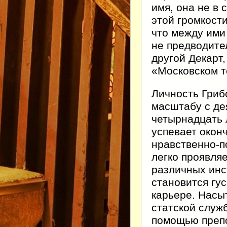
имя, она не в 
этой громкости
что между ими
не предводите
другой Декарт,
«Московском т
Личность Гриб
масштабу с де
четырнадцать 
успевает окон
нравственно-п
легко проявляе
различных инс
становится гу
карьере. Насы
статской служ
помощью препо