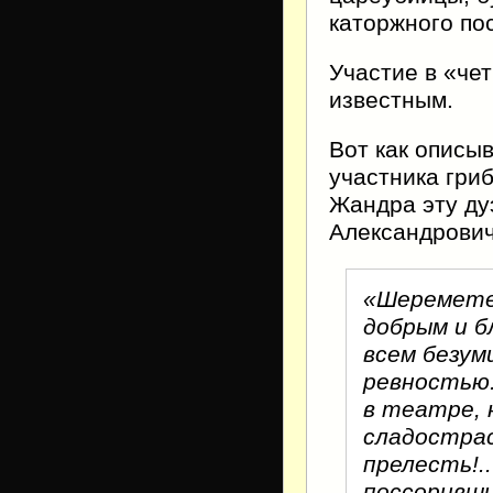
каторжного по
Участие в «че
известным.
Вот как описыв
участника гри
Жандра эту д
Александрович
«Шереметев
добрым и б
всем безум
ревностью.
в театре, 
сладостра
прелесть!.
поссоривши