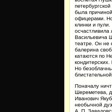
петербургской
была причиной
офицерами. Но
клинки и пули
осчастливила 
Васильевича Ш
театре. Он не 
балерина своб
катаются по Н
кондитерских.
Но безоблачны
блистательной
Поначалу ничт
Шереметева, д
Иванович Якуб
необычной дуэ
А. П. Завадовс