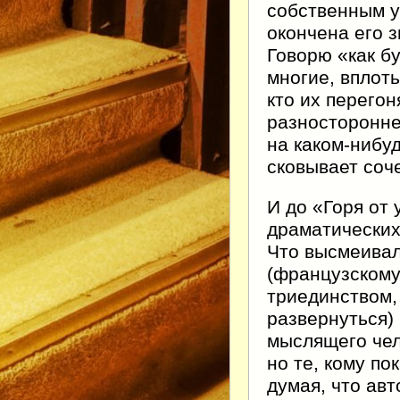
собственным у
окончена его з
Говорю «как бу
многие, вплот
кто их перегон
разносторонне
на каком-нибуд
сковывает соч
И до «Горя от
драматических
Что высмеива
(французскому
триединством
развернуться)
мыслящего чел
но те, кому по
думая, что авт