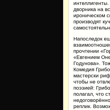
интеллигенты.
дворника на в
ироническом с
производят куч
самостоятель
Напоследок ещ
взаимоотношен
прочтении «Го
«Евгением Оне
Годунова». Тож
Комедия Грибое
мастерски риф
чтобы не отвл
поэзией: Гриб
полагал, что 
недоговорённо
реплик. Возмо