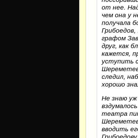
от нее. На
чем она у 
получала б
Грибоедов,
графом Зав
друг, как б
кажется, п
уступить 
Шереметев,
следил, на
хорошо зна
Не знаю уж
вздумалось
театра пит
Шереметев 
вводить ег
Грибоедову