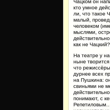
Чацком он нап
кто умное дей
ли, что такое
малый, провед
человеком (им
мыслями, остр
действительно,
как не Чацкий?
На театре у н
ныне творится
что режиссёры
дурнее всех п
на Пушкина: он
свиньями не ме
действительно
понимают, с ке
Репетиловым… 