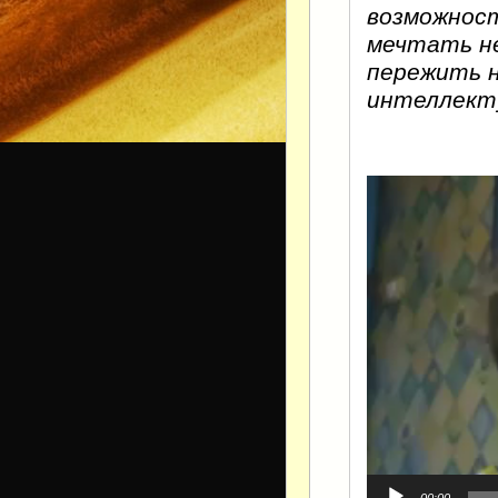
возможност
мечтать не
пережить н
интеллекту
Видеоплеер
00:00