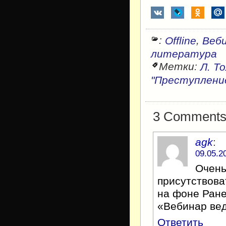
:
,
Offline
Веб
литература
Метки:
Л. Т
"Преступление
3 Comments f
agk
:
09.05.2
Очень
присутствова
на фоне Ране
«Вебинар ве
Ответить