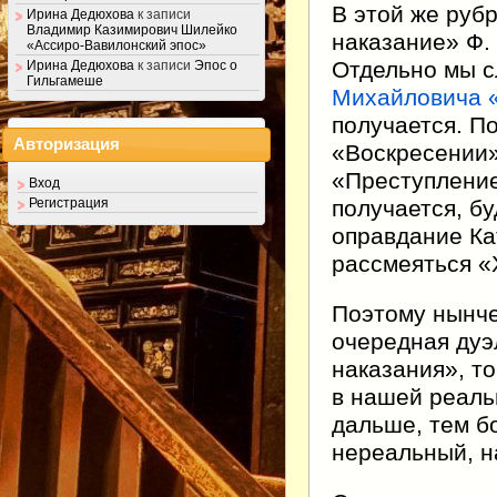
В этой же руб
Ирина Дедюхова
к записи
Владимир Казимирович Шилейко
наказание» Ф.
«Ассиро-Вавилонский эпос»
Отдельно мы с
Ирина Дедюхова
к записи
Эпос о
Гильгамеше
Михайловича
получается. П
Авторизация
«Воскресении»
«Преступление
Вход
получается, б
Регистрация
оправдание К
рассмеяться «
Поэтому нынче
очередная дуэ
наказания», т
в нашей реаль
дальше, тем б
нереальный, н