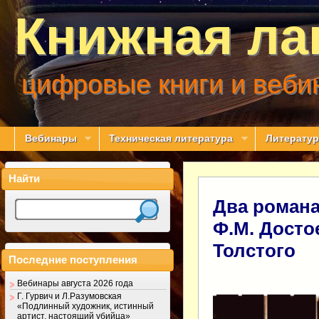
Книжная ла
цифровые книги и веби
Вебинары
Техническая литература
Литератур
Найти
Два романа
Ф.М. Досто
Толстого
Последние поступления
Вебинары августа 2026 года
Г. Гурвич и Л.Разумовская
«Подлинный художник, истинный
артист, настоящий убийца»