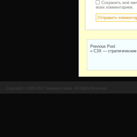
Сохранить моё имя
моих комментариев.
Previous Post
«
СЗХ — стратегические
Copyright © 2008-2017 Книжная лавка. All Rights Reserved.
//