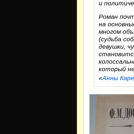
и политиче
Роман почт
на основны
многом об
(судьба со
девушки, ч
становится
колоссальн
который не
«
Анны Кар