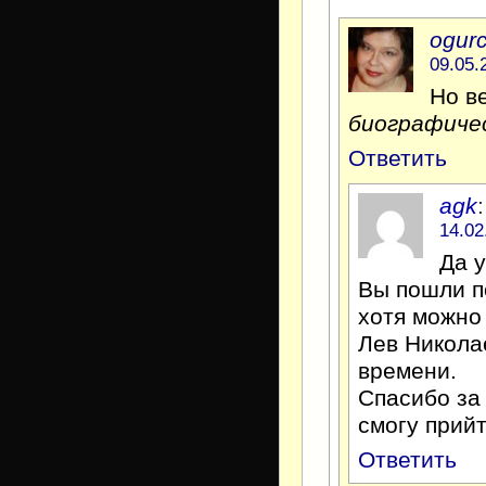
ogur
09.05.
Но в
биографиче
Ответить
agk
:
14.02
Да у
Вы пошли п
хотя можно 
Лев Никола
времени.
Спасибо за 
смогу прийт
Ответить