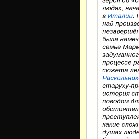
героя об «
людях, нач
в
Италии
.
над произв
незавершён
была намеч
семье Марм
задуманног
процессе р
сюжета ле
Раскольник
старуху-пр
история ст
поводом дл
обстоятел
преступлен
какие слож
душах люде