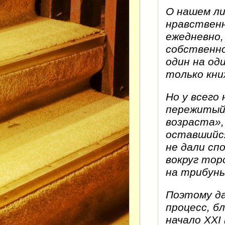
О нашем ли
нравствен
ежедневно,
собственно
один на од
только кни
Но у всего
пережитый 
возраста»,
оставшийся
не дали сп
вокруг тор
на трибун
Поэтому д
процесс, бл
начало XXI