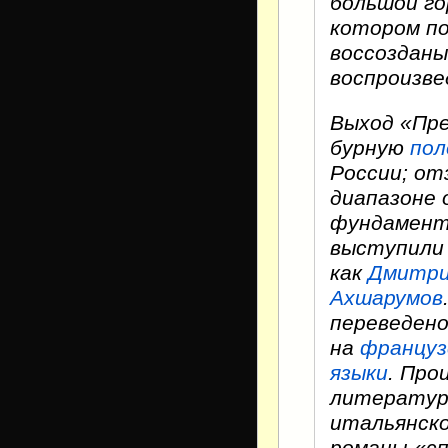
большой го
котором по
воссозданы
воспроизв
Выход «Пре
бурную
пол
России; от
диапазоне 
фундамент
выступили 
как
Дмитри
Ахшарумов
переведен
на
француз
языки
. Про
литературн
итальянско
романы-«с