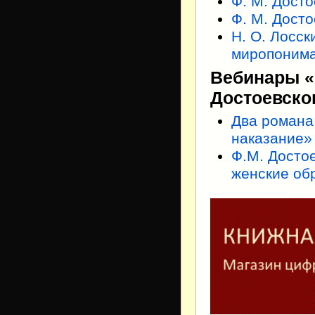
Ф. М. Досто
Ф. М. Досто
Н. О. Лосск
миропоним
Вебинары «
Достоевско
Два романа
наказание»
Ф.М. Досто
женские об