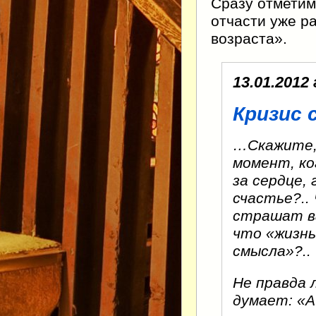
Сразу отметим
отчасти уже р
возраста».
13.01.2012 
Кризис 
…Скажите, 
момент, ко
за сердце,
счастье?..
страшат ва
что «жизнь
смысла»?..
Не правда 
думает: «А