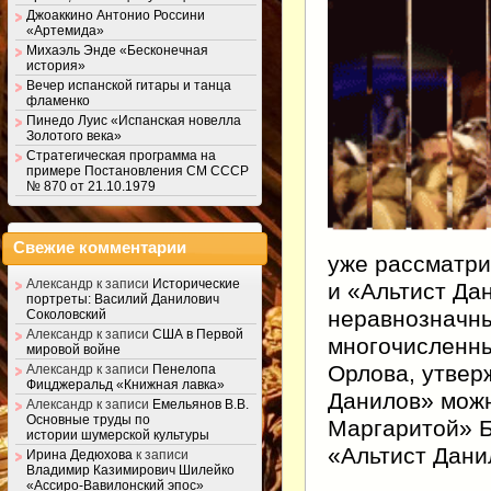
Джоаккино Антонио Россини
«Артемида»
Михаэль Энде «Бесконечная
история»
Вечер испанской гитары и танца
фламенко
Пинедо Луис «Испанская новелла
Золотого века»
Стратегическая программа на
примере Постановления СМ СССР
№ 870 от 21.10.1979
Свежие комментарии
уже рассматри
Александр
к записи
Исторические
и «Альтист Да
портреты: Василий Данилович
неравнозначны
Соколовский
Александр
к записи
США в Первой
многочисленны
мировой войне
Орлова, утвер
Александр
к записи
Пенелопа
Фицджеральд «Книжная лавка»
Данилов» можн
Александр
к записи
Емельянов В.В.
Основные труды по
Маргаритой» Б
истории шумерской культуры
«Альтист Дани
Ирина Дедюхова
к записи
Владимир Казимирович Шилейко
«Ассиро-Вавилонский эпос»