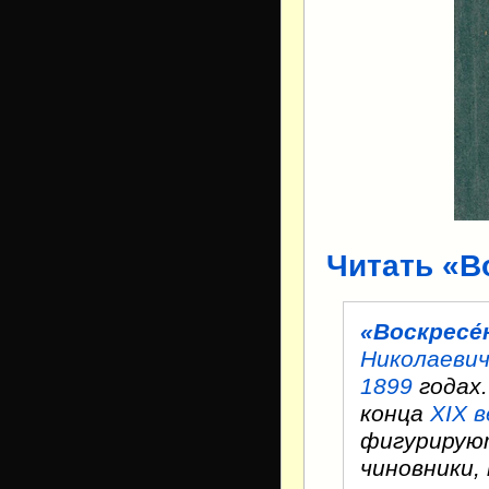
Читать «В
«Воскресе́
Николаевич
1899
годах.
конца
XIX в
фигурирую
чиновники,