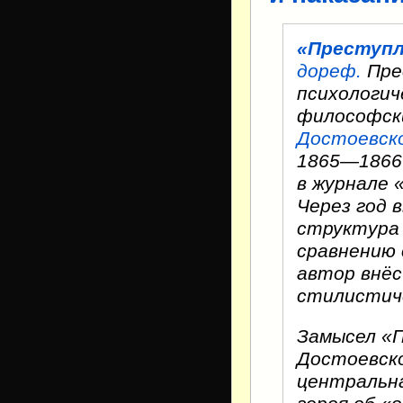
«Преступле
дореф.
Пре
психологич
философс
Достоевск
1865—1866 
в журнале 
Через год 
структура 
сравнению 
автор внёс
стилистиче
Замысел «П
Достоевско
центральна