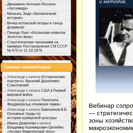
Джоаккино Антонио Россини
«Артемида»
Михаэль Энде «Бесконечная
история»
Вечер испанской гитары и танца
фламенко
Пинедо Луис «Испанская новелла
Золотого века»
Стратегическая программа на
примере Постановления СМ СССР
№ 870 от 21.10.1979
Свежие комментарии
Александр
к записи
Исторические
портреты: Василий Данилович
Соколовский
Александр
к записи
США в Первой
мировой войне
Александр
к записи
Пенелопа
Вебинар сопр
Фицджеральд «Книжная лавка»
Александр
к записи
Емельянов В.В.
— стратегичес
Основные труды по
истории шумерской культуры
зоны хозяйств
Ирина Дедюхова
к записи
макроэкономик
Владимир Казимирович Шилейко
«Ассиро-Вавилонский эпос»