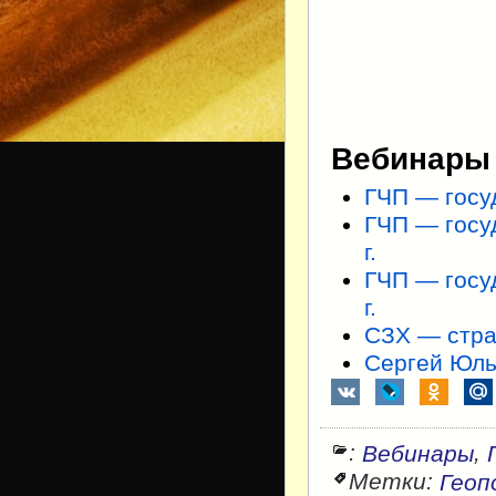
Вебинары 
ГЧП — госуд
ГЧП — госу
г.
ГЧП — госу
г.
СЗХ — стра
Сергей Юль
:
,
Вебинары
Метки:
Геоп