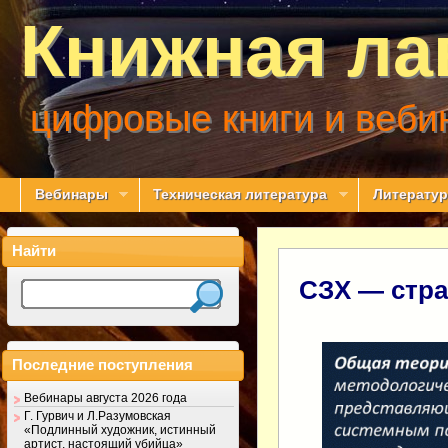
Книжная ла
цифровые книги и веби
Вебинары
Техническая литература
Литератур
Найти
СЗХ — стра
Последние поступления
Вебинары августа 2026 года
Г. Гурвич и Л.Разумовская
«Подлинный художник, истинный
артист, настоящий убийца»