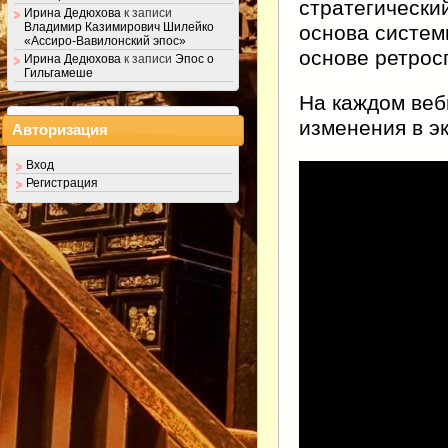
стратегически
Ирина Дедюхова
к записи
Владимир Казимирович Шилейко
основа систем
«Ассиро-Вавилонский эпос»
основе ретрос
Ирина Дедюхова
к записи
Эпос о
Гильгамеше
На каждом ве
изменения в э
Авторизация
Вход
Регистрация