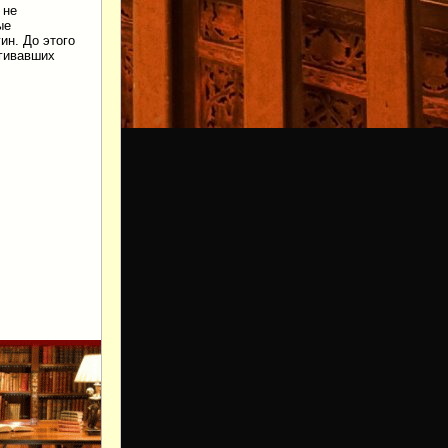
 не
ые
ин. До этого
агивавших