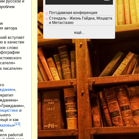
ии русской и
 проблем
Потсдамская конференция
Стендаль - Жизнь Гайдна, Моцарта
и Метастазио
ия
мя автора
ещё...
кий вступает
о в качестве
рое слово
орфографии
остоевского
исателя»
а писателя»
го
жданин
»,
екратил
ажданина»
 «Гражданин»,
лицистике
и
льного
ещё и как
[
13
]
мазовы
»
.
и,
теля работой