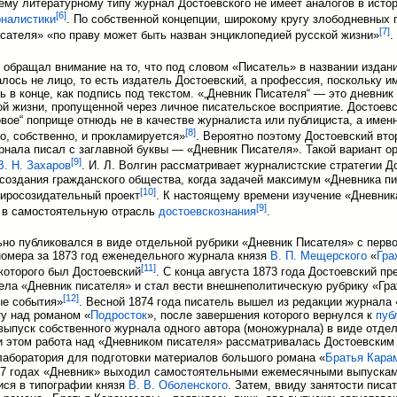
оему литературному типу журнал Достоевского не имеет аналогов в истор
[
6
]
налистики
. По собственной концепции, широкому кругу злободневных
[
7
]
сателя» «по праву может быть назван энциклопедией русской жизни»
.
обращал внимание на то, что под словом «Писатель» в названии издан
лось не лицо, то есть издатель Достоевский, а профессия, поскольку и
ь в конце, как подпись под текстом. «„Дневник Писателя“ — это дневник
й жизни, пропущенной через личное писательское восприятие. Достоевс
овое“ поприще отнюдь не в качестве журналиста или публициста, а именн
[
8
]
то, собственно, и прокламируется»
. Вероятно поэтому Достоевский вто
рнала писал с заглавной буквы — «Дневник Писателя». Такой вариант 
[
9
]
В. Н. Захаров
. И. Л. Волгин рассматривает журналистские стратегии Д
 создания гражданского общества, когда задачей максимум «Дневника п
[
10
]
иросозидательный проект
. К настоящему времени изучение «Дневник
[
9
]
 в самостоятельную отрасль
достоевскознания
.
но публиковался в виде отдельной рубрики «Дневник Писателя» с перво
номера за 1873 год еженедельного журнала князя
В. П. Мещерского
«
Гра
[
11
]
которого был Достоевский
. С конца августа 1873 года Достоевский пр
ела «Дневник писателя» и стал вести внешнеполитическую рубрику «Гр
[
12
]
ые события»
. Весной 1874 года писатель вышел из редакции журнала
ту над романом «
Подросток
», после завершения которого вернулся к
пуб
выпуск собственного журнала одного автора (моножурнала) в виде отде
и этом работа над «Дневником писателя» рассматривалась Достоевским 
лаборатория для подготовки материалов большого романа «
Братья Кара
77 годах «Дневник» выходил самостоятельными ежемесячными выпускам
ся в типографии князя
В. В. Оболенского
. Затем, ввиду занятости писа