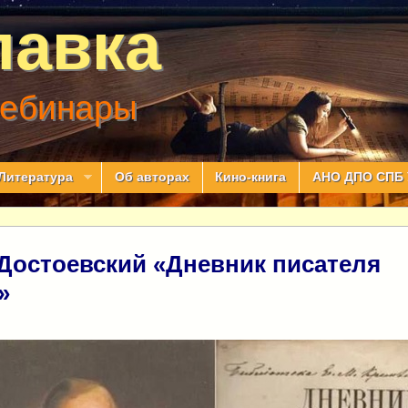
лавка
вебинары
Литература
Об авторах
Кино-книга
АНО ДПО СПБ 
 Достоевский «Дневник писателя
»