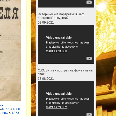
Исторические портреты: Юзеф
Клеменс Пилсудский
02.09.2021
С.Ю. Витте - портрет на фоне смены
эпох
18.08.2021
о-
—
1877
и
1880
анин»
в
1873