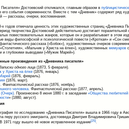
 Писателя» Достоевский откликался, главным образом в
публицистичес
 его события современности. Вместе с тем «Дневник» содержит ряд ху
й — рассказы, очерки, воспоминания.
0-х годов отмечала ценность этих художественных страниц «Дневника П
ериод творчества Достоевский действительно достигает поразительной 
алых повествовательных жанров, которые он и разрабатывает в этом из
ые виды философской и психологической повести («Кроткая» и «Сон см
 фантастического рассказа («Бобок»), художественных очерков современ
(«Столетняя», «Мальчик у Христа на ёлке»), художественных
мемуаров
с
 и глубокими выводами («Мужик Марей»).
нные произведения из «Дневника писателя»
Записки одного лица
(1873, 5 февраля).
 у Христа на ёлке
(1876, январь).
Марей
(1876, февраль).
няя
(1876, март).
я
.
Фантастический рассказ
(1876, ноябрь).
ешного человека
.
Фантастический рассказ
(1877, апрель).
 (Очерк)
. Произнесено 8 июня 1880 г. в заседании
«Общества любителей 
ности
» (1880, август).
ния
графия по исследованию «Дневника Писателя» вышла в 1966 году в Ав
а перу русского эмигранта, достоеведа Дмитрия Владимировича Гриши
[
25
]
 В 1971 году вышло её новое исправленное издание
.