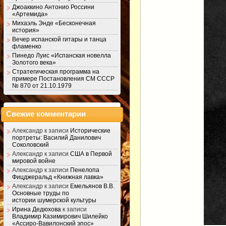
Джоаккино Антонио Россини
«Артемида»
Михаэль Энде «Бесконечная
история»
Вечер испанской гитары и танца
фламенко
Пинедо Луис «Испанская новелла
Золотого века»
Стратегическая программа на
примере Постановления СМ СССР
№ 870 от 21.10.1979
Свежие комментарии
Александр
к записи
Исторические
портреты: Василий Данилович
Соколовский
Александр
к записи
США в Первой
мировой войне
Александр
к записи
Пенелопа
Фицджеральд «Книжная лавка»
Александр
к записи
Емельянов В.В.
Основные труды по
истории шумерской культуры
Ирина Дедюхова
к записи
Владимир Казимирович Шилейко
«Ассиро-Вавилонский эпос»