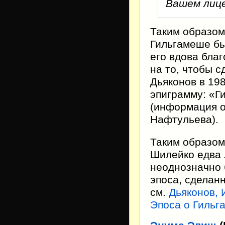
Вашем лиц
Таким образом,
Гильгамеше бы
его вдова бла
на то, чтобы 
Дьяконов в 19
эпиграмму: «Г
(информация о
Нафтульева).
Таким образом
Шилейко едва 
неоднозначно 
эпоса, сделан
см.
Дьяконов,
Эпоса о Гильг