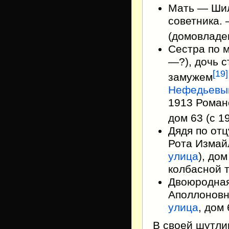
Мать — Шил
советника.
(домовлад
Сестра по 
—?), дочь с
[
19
]
замужем
Нефедьевы
1913 Романо
дом 63 (с 1
Дядя по от
Рота Измай
улица
), до
колбасной 
Двоюродная
Аполлонов
улица
, дом 
В своей шутл