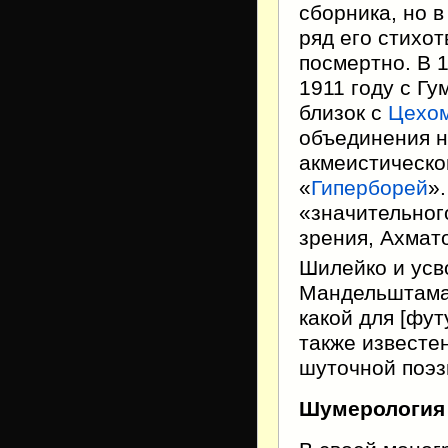
сборника, но 
ряд его стихот
посмертно. В 1
1911 году с Г
близок с
Цехом
объединения н
акмеистическо
«
Гиперборей
»
«значительного
зрения, Ахмат
Шилейко и усв
Мандельштама,
какой для [фу
также известе
шуточной поэз
Шумерология