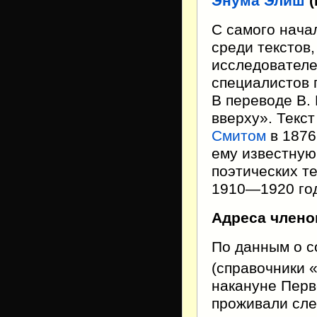
Энума Элиш
(
C самого нача
среди текстов
исследователе
специалистов 
В переводе В.
вверху». Текс
Смитом
в 1876
ему известную
поэтических те
1910—1920 го
Адреса члено
По данным о с
(справочники 
накануне Перв
проживали сле