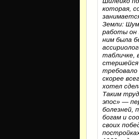
Шилейко по
которая, с
занимается
Земли: Шум
работы он 
ним была б
ассириолог
табличке, 
стершейся 
требовало 
скорее все
хотел сдел
Таким труд
эпос» — пе
болезней, 
богам и со
своих побе
постройках