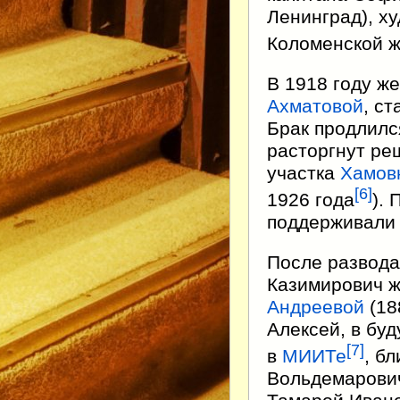
Ленинград), х
Коломенской ж
В 1918 году ж
Ахматовой
, с
Брак продлился
расторгнут ре
участка
Хамов
[
6
]
1926 года
).
поддерживали 
После развода
Казимирович 
Андреевой
(18
Алексей, в бу
[
7
]
в
МИИТе
, б
Вольдемарович