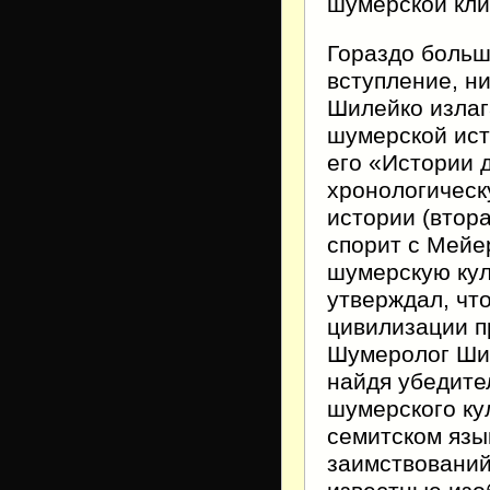
шумерской кли
Гораздо больш
вступление, н
Шилейко излаг
шумерской ист
его «Истории 
хронологическ
истории (втора
спорит с Мейе
шумерскую кул
утверждал, чт
цивилизации 
Шумеролог Шил
найдя убедите
шумерского кул
семитском язы
заимствований