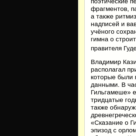
поэтические п
фрагментов, п
а также ритми
надписей и ва
учёного сохра
гимна о строи
правителя Гуд
Владимир Кази
располагал пр
которые были
данными. В ча
Гильгамеше» е
тридцатые го
также обнаруж
древнегреческ
«Сказание о Г
эпизод с орло