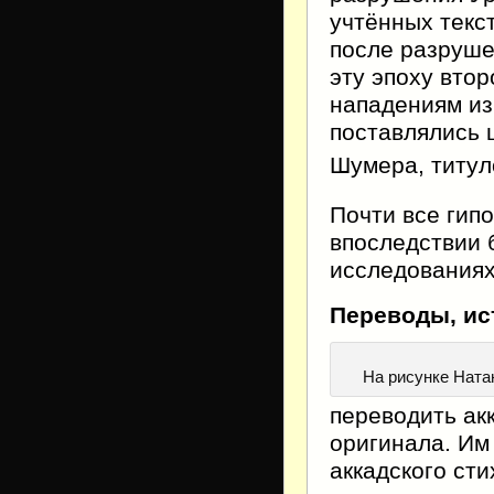
учтённых текст
после разруше
эту эпоху вто
нападениям из
поставлялись 
Шумера, титул
Почти все гип
впоследствии 
исследования
Переводы, ис
На рисунке Ната
переводить ак
оригинала. Им
аккадского ст