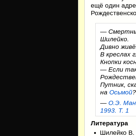
ещё один адр
Рождественско
— Смертный
Шилейко.
Дивно живё
В креслах 
Кнопки кос
— Если та
Рождестве
Путник, ск
на
Осьмой
?
—
О.Э. Ман
1993. Т. 1
Литература
Шилейко В. 