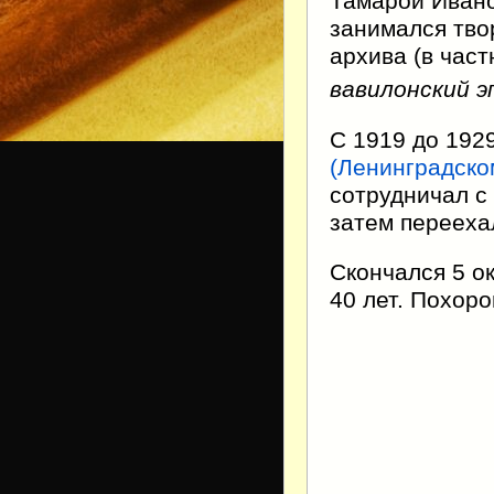
Тамарой Ивано
занимался тво
архива (в час
вавилонский э
С 1919 до 192
(Ленинградско
сотрудничал с
затем перееха
Скончался 5 ок
40 лет. Похор