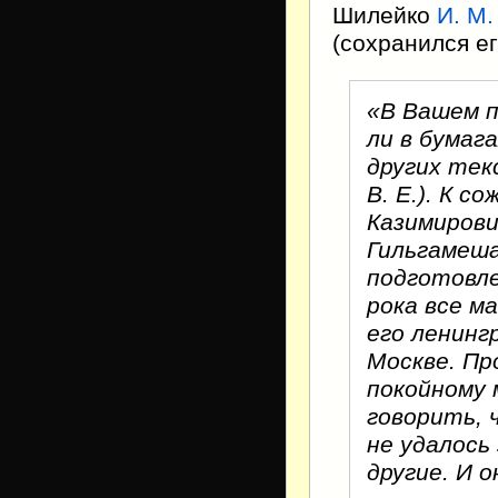
Шилейко
И. М.
(сохранился ег
«В Вашем п
ли в бумаг
других тек
В. Е.). К 
Казимирови
Гильгамеша
подготовле
рока все м
его ленинг
Москве. Пр
покойному 
говорить, 
не удалось
другие. И о