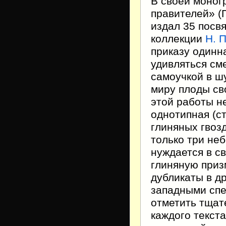
В своей моног
правителей» (
издал 35 посв
коллекции
Н. 
приказу одинн
удивляться см
самоучкой в ш
миру плоды св
этой работы н
однотипная (с
глиняных гвоз
только три неб
нуждается в с
глиняную приз
дубликаты в д
западными спе
отметить тщат
каждого текст