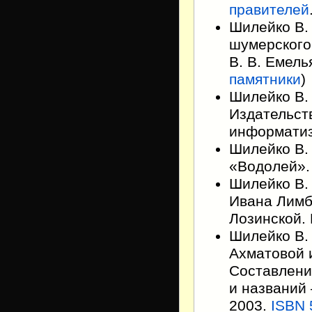
правителей
Шилейко В.
шумерского 
В. В. Емель
памятники
)
Шилейко В.
Издательст
информатиз
Шилейко В.
«Водолей».
Шилейко В.
Ивана Лимба
Лозинской. 
Шилейко В.
Ахматовой и
Составлени
и названий
2003.
ISBN 