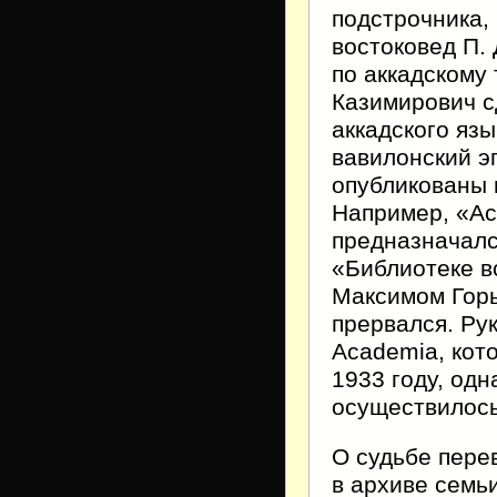
подстрочника,
востоковед П.
по аккадскому
Казимирович с
аккадского язы
вавилонский э
опубликованы 
Например, «Ас
предназначалс
«Библиотеке в
Максимом Горь
прервался. Ру
Academia, кот
1933 году, одн
осуществилось 
О судьбе пере
в архиве семь