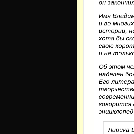
он закончил
Имя Влади
и во многи
истории, н
хотя бы ск
свою корот
и не тольк
Об этом че
наделен бо
Его литера
творчество
современни
говорится
энциклопед
Лирика Ш