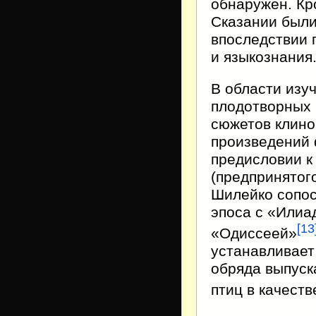
обнаружен. Кр
Сказании были
впоследствии 
и языкознания
В области изу
плодотворных 
сюжетов клино
произведений 
предисловии к
(предпринятог
Шилейко сопос
эпоса с «Илиа
[
13
«Одиссеей»
устанавливает
обряда выпуск
птиц в качеств