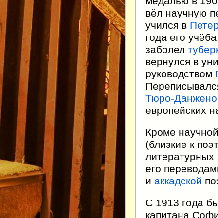
медалью в 190
вёл научную п
учился в
Петер
года его учёба
заболел
тубер
вернулся в ун
руководством
Переписывался
Тюро-Данжено
европейских н
Кроме научной
(близкие к поэ
литературных
его переводам
и
аккадской
по
С 1913 года б
капитана Софи