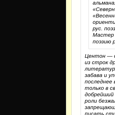
альмана
«Северн
«Весенн
ориенти
рус. поэ
Мастер 
поэзию р
Центон — 
из строк д
литератур
забава и у
последнее 
только в с
добрейший 
роли безжа
запрещающе
писать ст