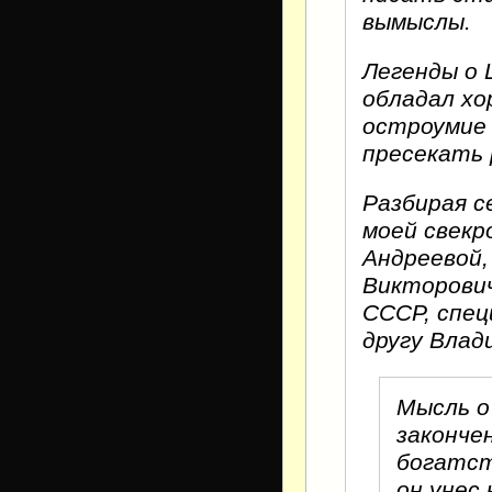
вымыслы.
Легенды о 
обладал хо
остроумие 
пресекать 
Разбирая с
моей свекр
Андреевой,
Викторови
СССР, спец
другу Влад
Мысль о
законче
богатст
он унес