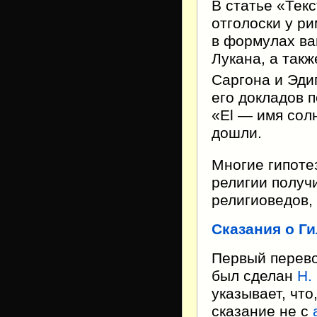
В статье «Текс
отголоски у р
в формулах ва
Лукана, а так
Саргона и Эди
его докладов 
«El — имя солн
дошли.
Многие гипоте
религии получ
религиоведов,
Сказания о Г
Первый перево
был сделан
Н.
указывает, что
сказание не с