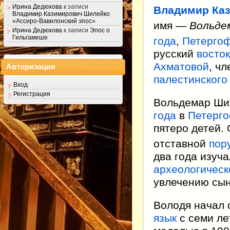
Ирина Дедюхова
к записи
Владимир Ка
Владимир Казимирович Шилейко
«Ассиро-Вавилонский эпос»
имя —
Вольде
Ирина Дедюхова
к записи
Эпос о
Гильгамеше
года
,
Петерго
русский
восто
Ахматовой
, ч
Авторизация
палестинского
Вход
Регистрация
Вольдемар Ши
года
в
Петерг
пятеро детей.
отставной
пор
два года изуч
археологическ
увлечению сын
Володя начал 
язык
с семи ле