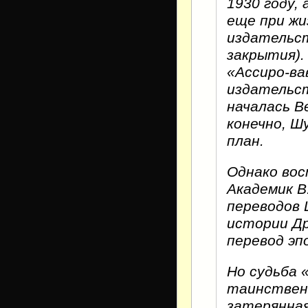
1930 году,
еще при жи
издательст
закрытия).
«Ассиро-ва
издательст
началась В
конечно, Ш
план.
Однако вос
Академик В
переводов 
истории Др
перевод эп
Но судьба 
таинственн
затерянная