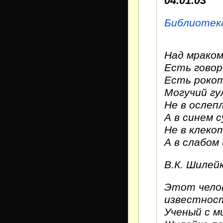
04.01.03
Библиотек
Над мрако
Есть говор
Есть рокот
Могучий гу
Не в ослеп
А в синем 
Не в клеко
А в слабом
В.К. Шилей
Этот челов
известност
Ученый с м