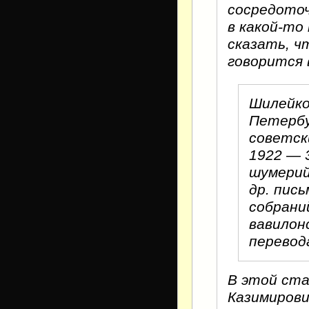
сосредото
в какой-то
сказать, ч
говорится 
Шилейко 
Петербур
советск
1922 — 3
шумерий
др. пис
собрани
вавилон
перевод
В этой ст
Казимирови