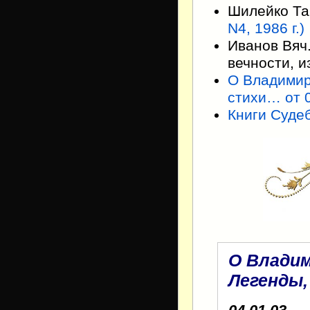
Шилейко Т
N4, 1986 г.)
Иванов Вяч
вечности, и
О Владимир
стихи… от 
Книги Суде
О Владим
Легенды