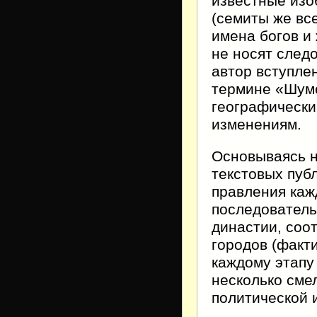
известные изо
(семиты же вс
имена богов и
не носят след
автор вступле
термине «Шуме
географически
изменениям.
Основываясь н
текстовых пуб
правления каж
последователь
династии, соо
городов (факт
каждому этапу
несколько сме
политической 