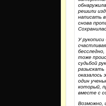
обнаружила
решили изд
написать в
снова пропа
Сохранилас
У рукописи
счастливая
бесследно,
тоже прои
судьбой ру
разыскать 
оказалось 
один учены
который, п
вместе с 
Возможно, 