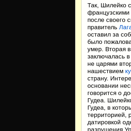
Так, Шилейко 
французскими 
после своего 
правитель
Лаг
оставил за соб
было пожалова
умер. Вторая 
заключалась в
не царями вто
нашествием
к
страну. Интере
основании нес
говорится о д
Гудеа. Шилейк
Гудеа, в котор
территорией, 
датировкой од
разрушения Ур