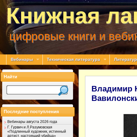
Книжная ла
цифровые книги и веби
Вебинары
Техническая литература
Литератур
Найти
Владимир 
Вавилонск
Последние поступления
Вебинары августа 2026 года
Г. Гурвич и Л.Разумовская
«Подлинный художник, истинный
артист, настоящий убийца»