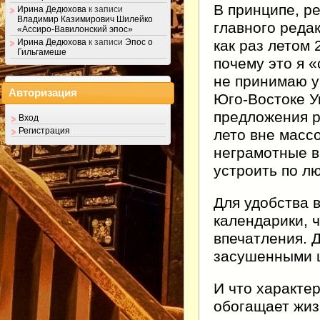
В принципе, р
Ирина Дедюхова
к записи
Владимир Казимирович Шилейко
главного реда
«Ассиро-Вавилонский эпос»
как раз летом 
Ирина Дедюхова
к записи
Эпос о
Гильгамеше
почему это я 
не принимаю у
Авторизация
Юго-Востоке У
предложения р
Вход
Регистрация
лето вне масс
неграмотные в
устроить по л
Для удобства 
календарики, 
впечатления. Д
засушенными 
И что характе
обогащает жиз