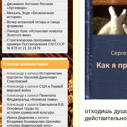
Джоаккино Антонио Россини
«Артемида»
Михаэль Энде «Бесконечная
история»
Вечер испанской гитары и танца
фламенко
Пинедо Луис «Испанская новелла
Золотого века»
Стратегическая программа на
примере Постановления СМ СССР
№ 870 от 21.10.1979
Свежие комментарии
Александр
к записи
Исторические
портреты: Василий Данилович
Соколовский
Александр
к записи
США в Первой
мировой войне
Александр
к записи
Пенелопа
Фицджеральд «Книжная лавка»
Александр
к записи
Емельянов В.В.
Основные труды по
отходишь душо
истории шумерской культуры
действительно
Ирина Дедюхова
к записи
Владимир Казимирович Шилейко
«Ассиро-Вавилонский эпос»