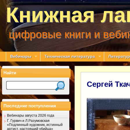
Книжная ла
цифровые книги и веби
Вебинары
Техническая литература
Литератур
Найти
Сергей Тка
Последние поступления
Вебинары августа 2026 года
Г. Гурвич и Л.Разумовская
«Подлинный художник, истинный
артист, настоящий убийца»