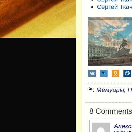
Сергей Ткач
:
,
Мемуары
П
8 Comments f
Алекс