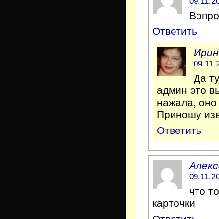
09.11.2
Вопро
Ответить
Ирин
09.11.
Да ту
админ это вы
нажала, оно
Приношу изв
Ответить
Алекс
09.11.2
что т
карточки