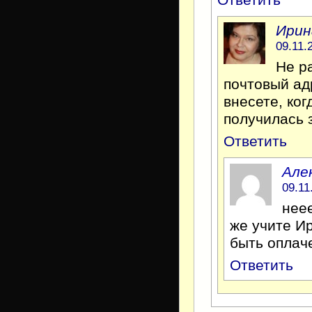
Ответить
Ирин
09.11.
Не р
почтовый ад
внесете, ког
получилась 
Ответить
Але
09.11
неее
же учите Ир
быть оплач
Ответить