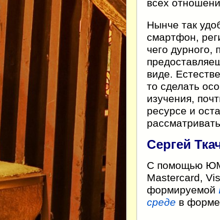
всех отношен
Нынче так удо
смартфон, рег
чего дурного, 
предоставляеш
виде. Естестве
то сделать ос
изучения, поч
ресурсе и оста
рассматривать
Сергей Тка
С помощью ЮMo
Mastercard, Vi
формируемой
среде
в форме