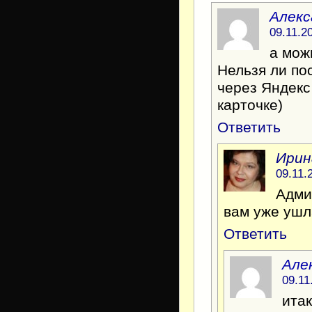
Алекс
09.11.2
а мож
Нельзя ли по
через Яндекс
карточке)
Ответить
Ирин
09.11.
Адми
вам уже ушл
Ответить
Але
09.11
ита