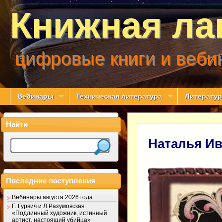
Книжная ла
цифровые книги и веби
Вебинары
Техническая литература
Литератур
Найти
Наталья Ив
Последние поступления
Вебинары августа 2026 года
Г. Гурвич и Л.Разумовская
«Подлинный художник, истинный
артист, настоящий убийца»