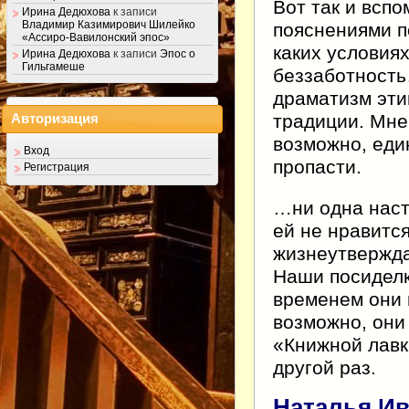
Вот так и всп
Ирина Дедюхова
к записи
Владимир Казимирович Шилейко
пояснениями п
«Ассиро-Вавилонский эпос»
каких условия
Ирина Дедюхова
к записи
Эпос о
Гильгамеше
беззаботность
драматизм эт
традиции. Мне 
Авторизация
возможно, еди
Вход
пропасти.
Регистрация
…ни одна наст
ей не нравится
жизнеутвержда
Наши посиделк
временем они 
возможно, они
«Книжной лавки
другой раз.
Наталья Ив