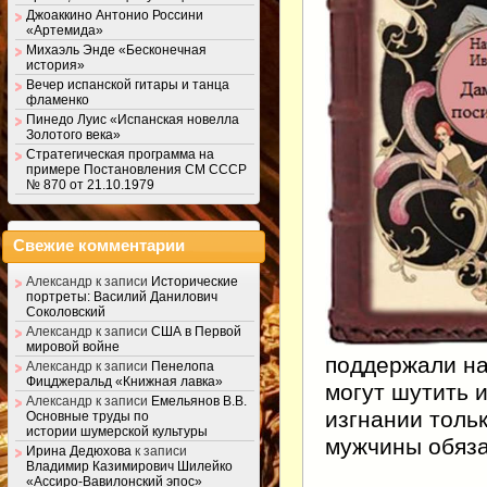
Джоаккино Антонио Россини
«Артемида»
Михаэль Энде «Бесконечная
история»
Вечер испанской гитары и танца
фламенко
Пинедо Луис «Испанская новелла
Золотого века»
Стратегическая программа на
примере Постановления СМ СССР
№ 870 от 21.10.1979
Свежие комментарии
Александр
к записи
Исторические
портреты: Василий Данилович
Соколовский
Александр
к записи
США в Первой
мировой войне
поддержали на
Александр
к записи
Пенелопа
Фицджеральд «Книжная лавка»
могут шутить 
Александр
к записи
Емельянов В.В.
изгнании тольк
Основные труды по
истории шумерской культуры
мужчины обяза
Ирина Дедюхова
к записи
Владимир Казимирович Шилейко
«Ассиро-Вавилонский эпос»