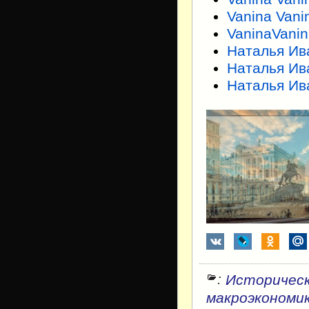
Vanina Vani
VaninaVani
Наталья Ив
Наталья Ив
Наталья Ив
:
Историческ
макроэкономи