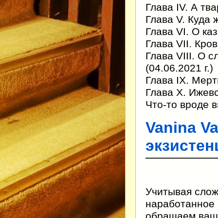
Глава IV. А тв
Глава V. Куда 
Глава VI. О ка
Глава VII. Кро
Глава VIII. О 
(04.06.2021 г.)
Глава IХ. Мерт
Глава Х. Ижевс
Что-то вроде 
Vanina Va
экзистен
Учитывая слож
наработанное 
обращаем ваше