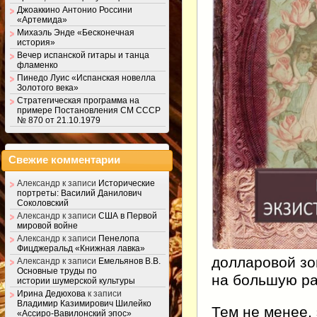
Джоаккино Антонио Россини
«Артемида»
Михаэль Энде «Бесконечная
история»
Вечер испанской гитары и танца
фламенко
Пинедо Луис «Испанская новелла
Золотого века»
Стратегическая программа на
примере Постановления СМ СССР
№ 870 от 21.10.1979
Свежие комментарии
Александр
к записи
Исторические
портреты: Василий Данилович
Соколовский
Александр
к записи
США в Первой
мировой войне
Александр
к записи
Пенелопа
Фицджеральд «Книжная лавка»
долларовой зо
Александр
к записи
Емельянов В.В.
Основные труды по
на большую ра
истории шумерской культуры
Ирина Дедюхова
к записи
Владимир Казимирович Шилейко
Тем не менее,
«Ассиро-Вавилонский эпос»