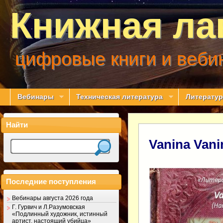
Книжная ла
цифровые книги и веби
Вебинары
Техническая литература
Литератур
Найти
Vanina Van
Последние поступления
Вебинары августа 2026 года
Г. Гурвич и Л.Разумовская
«Подлинный художник, истинный
артист, настоящий убийца»