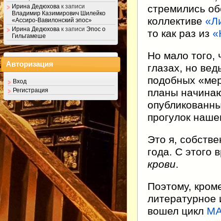
стремились об
Ирина Дедюхова
к записи
Владимир Казимирович Шилейко
коллективе
«Л
«Ассиро-Вавилонский эпос»
Ирина Дедюхова
к записи
Эпос о
то как раз из
«
Гильгамеше
Но мало того, 
Авторизация
глазах, но вед
подобных «мер
Вход
планы начинаю
Регистрация
опубликованны
прогулок наш
Это я, собстве
года. С этого 
крови
.
Поэтому, кром
литературное 
вошел цикл
М