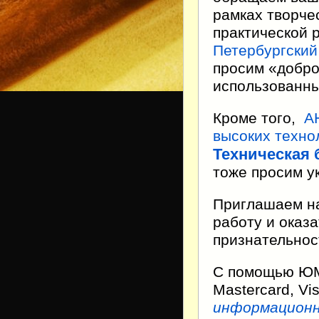
рамках творче
практической 
Петербургский
просим «добро
использованны
Кроме того,
А
высоких техно
Техническая 
тоже просим у
Приглашаем н
работу и оказ
признательнос
С помощью ЮMo
Mastercard, V
информационн