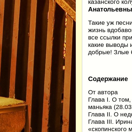
казанского ко
Анатольевны
Такие уж песни
жизнь вдобаво
все ссылки пр
какие выводы и
добрые! Злые 
Содержание
От автора
Глава I. О том
маньяка (28.03.
Глава II. О не
Глава III. Ири
«скопинского м