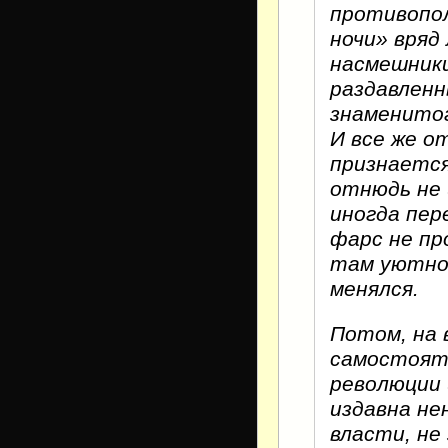
противопол
ночи» вряд
насмешники
раздавленн
знаменитог
И все же о
признается
отнюдь не 
иногда пер
фарс не пр
там уютно,
менялся.
Потом, на 
самостоят
революции 
издавна не
власти, не