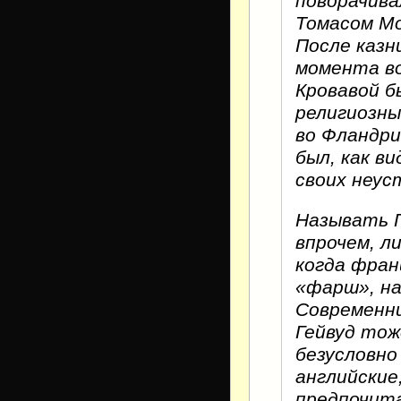
поворачива
Томасом Мо
После казн
момента в
Кровавой б
религиозны
во Фландри
был, как ви
своих неус
Называть Г
впрочем, л
когда фран
«фарш», на
Современни
Гейвуд тож
безусловно
английские
предпочита