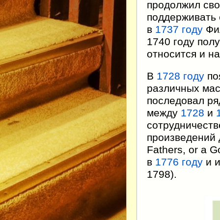
продолжил сво
поддерживать 
в
1737 году
Фил
1740 году полу
относится и н
В
1728 году
по
различных мас
последовал ряд
между
1728
и
сотрудничеств
произведений 
Fathers, or a
в
1776 году
и и
1798).