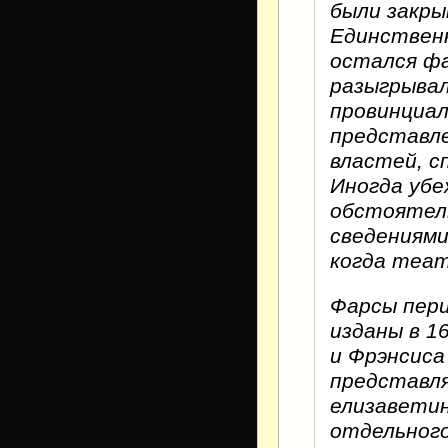
были закры
Единствен
остался ф
разыгрывал
провинциал
представле
властей, с
Иногда убе
обстоятель
сведениями
когда теат
Фарсы пер
изданы в 1
и Фрэнсиса
представля
елизаветин
отдельного