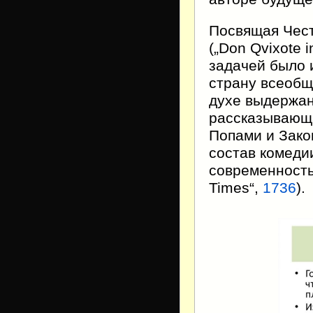
Посвящая Чест
(
„Don Qvixote i
задачей было 
страну всеобщ
духе выдержан
рассказывающа
Попами и Зако
состав комеди
современность
Times“
,
1736
).