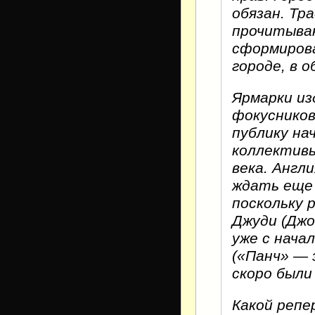
обязан. Тр
прочитываю
сформирова
городе, в 
Ярмарки из
фокусников
публику на
коллективы
века. Англ
ждать еще 
поскольку 
Джуди (Джо
уже с нача
(«Панч» — 
скоро были
Какой репе