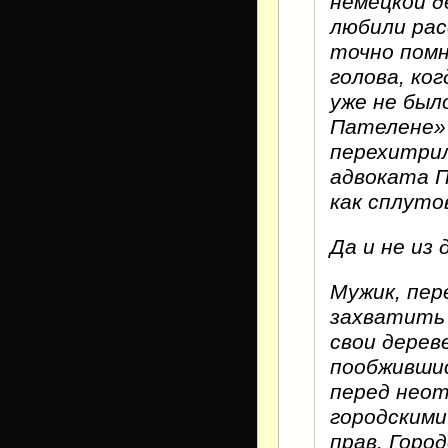
немецкой д
любили рас
точно помн
голова, ког
уже не был
Пателене» 
перехитрил
адвоката П
как сплут
Да и не из
Мужик, пер
захватить 
свои дерев
пообжившис
перед нео
городскими
прав. Горо