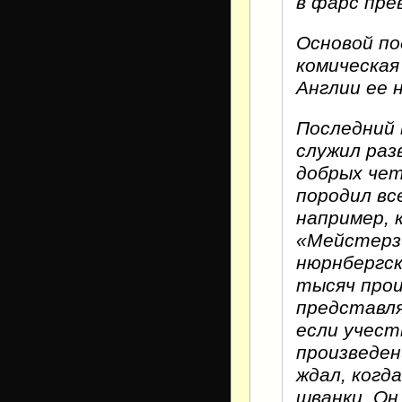
в фарс пре
Основой по
комическая
Англии ее 
Последний в
служил раз
добрых че
породил вс
например, 
«Мейстерзи
нюрнбергск
тысяч прои
представля
если учест
произведен
ждал, когд
шванки. Он