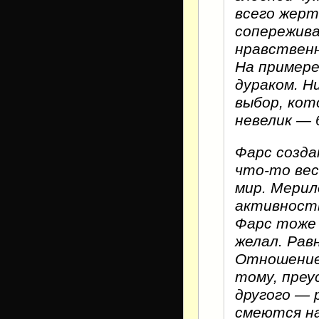
всего жерт
сопережив
нравствен
На примере
дураком. Н
выбор, кот
невелик — 
Фарс созда
что-то вес
мир. Мерил
активность
Фарс тоже 
желал. Рав
Отношение 
тому, преу
другого — 
смеются на