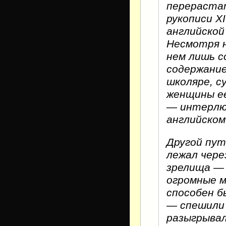
перерастат
рукописи X
английской
Несмотря н
нем лишь с
содержание
школяре, 
женщины ее
— интерлю
английском
Другой пут
лежал чере
зрелища —
огромные м
способен б
— спешили 
разыгрывал