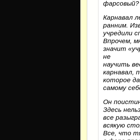
фарсовый?
Карнавал л
ранним. Из
учредили с
Впрочем, м
значит «уч
не
научить ве
карнавал, 
которое да
самому себ
Он поистин
Здесь нель
все разыгр
всякую сто
Все, что т