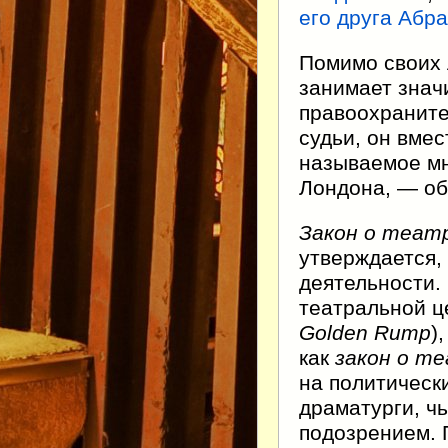
его друга Абр
Помимо своих 
занимает знач
правоохраните
судьи, он вме
называемое м
Лондона, — о
Закон о теат
утверждается,
деятельности. 
театральной ц
Golden Rump
)
как
закон о т
на политическ
драматурги, ч
подозрением. 