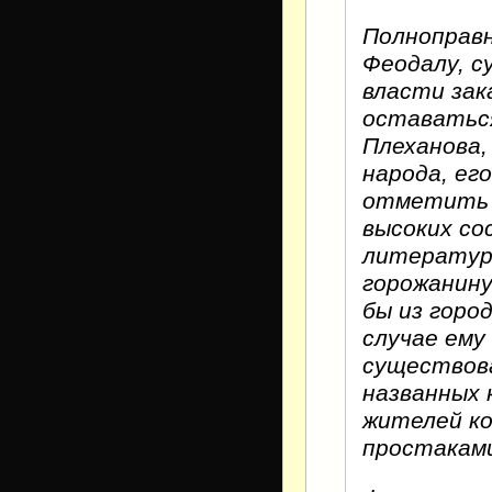
Полноправн
Феодалу, с
власти зак
оставаться
Плеханова,
народа, ег
отметить 
высоких со
литература.
горожанину
бы из горо
случае ему
существова
названных 
жителей ко
простаками