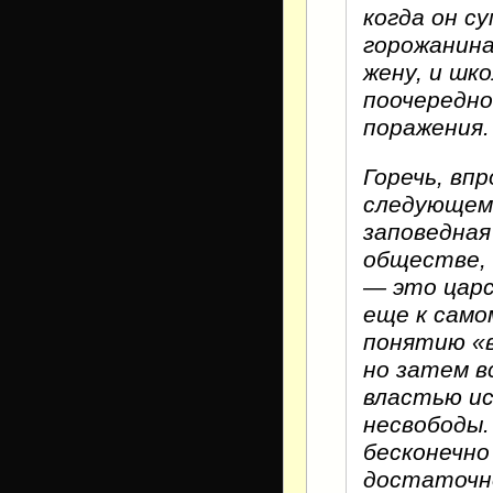
когда он с
горожанина
жену, и шк
поочередно
поражения.
Горечь, вп
следующем 
заповедная
обществе, 
— это царс
еще к само
понятию «
но затем в
властью ис
несвободы.
бесконечно
достаточно