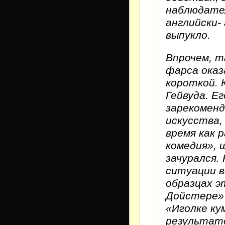
наблюдател
английски-
выпукло.
Впрочем, т
фарса оказ
короткой. 
Гейвуда. Е
зарекоменд
искусства,
время как 
комедия», 
зачурался.
ситуации в
образцах э
Дойстере» 
«Иголке ку
результате