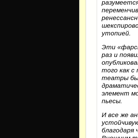
разумеется
переменчив
ренессанс
шекспировс
утопией.
Эти «фарсы
раз и появи
опубликова
того как с 
театры бы
драматичес
элемент мо
пьесы.
И все же а
устойчиву
благодаря 