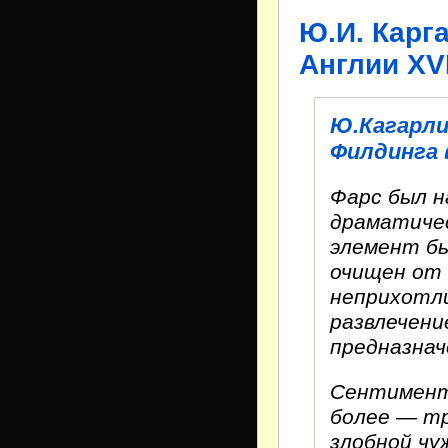
Ю.И. Карг
Англии XVI
Ю.Кагарли
Филдинга 
Фарс был н
драматичес
элемент бы
очищен от 
неприхотли
развлечени
предназнач
Сентимент
более — тр
злобной чу