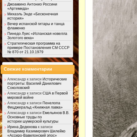
Джоаккино Антонио Россини
«Артемида»
Михаэль Энде «Бесконечная
история»
Вечер испанской гитары и танца
фламенко
Пинедо Луис «Испанская новелла
Золотого века»
Стратегическая программа на
примере Постановления СМ СССР
№ 870 от 21.10.1979
Свежие комментарии
Александр
к записи
Исторические
портреты: Василий Данилович
Соколовский
Александр
к записи
США в Первой
мировой войне
Александр
к записи
Пенелопа
Фицджеральд «Книжная лавка»
Александр
к записи
Емельянов В.В.
Основные труды по
истории шумерской культуры
Ирина Дедюхова
к записи
Владимир Казимирович Шилейко
«Ассиро-Вавилонский эпос»