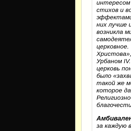
интересом 
стихов и в
эффектами.
них лучше 
возникла м
самодеятел
церковное.
Христова»,
Урбаном IV
церковь по
было «захв
такой же м
которое да
Религиозно
благочести
Амбивален
за каждую