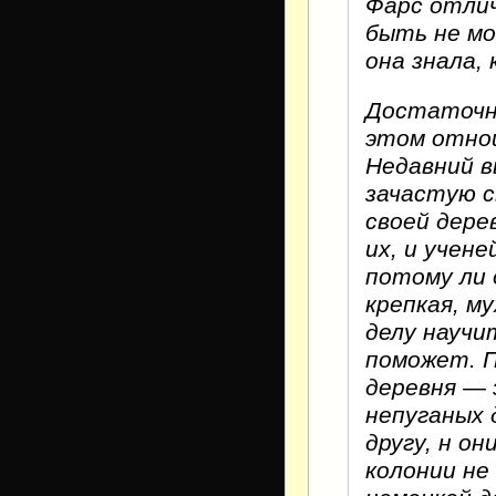
Фарс отлич
быть не мо
она знала, 
Достаточно
этом отнош
Недавний в
зачастую с
своей дере
их, и учене
потому ли 
крепкая, м
делу научи
поможет. П
деревня — 
непуганых 
другу, н о
колонии не