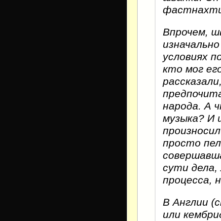
фастнахтш
Впрочем, шв
изначально
условиях п
кто мог ег
рассказали
предпочита
народа. А 
музыка? И 
произносил
просто пел
совершавша
сути дела,
процесса, 
В Англии (
или кембри