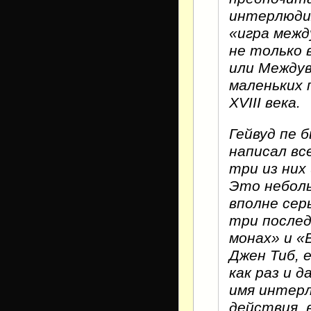
интерлюдия
«игра межд
не только 
или Междув
маленьких 
XVIII века.
Гейвуд пе 
написал вс
три из них
Это неболь
вполне сер
три послед
монах» и «
Джен Тиб, 
как раз и 
имя интерл
действия, 