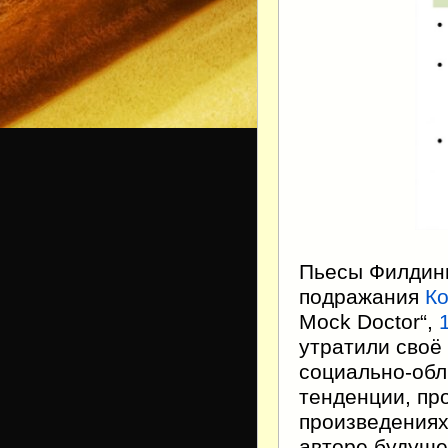
Пьесы Филдин
подражания
Ко
Mock Doctor“
,
утратили своё
социально-обл
тенденции, пр
произведениях
авторе будуще