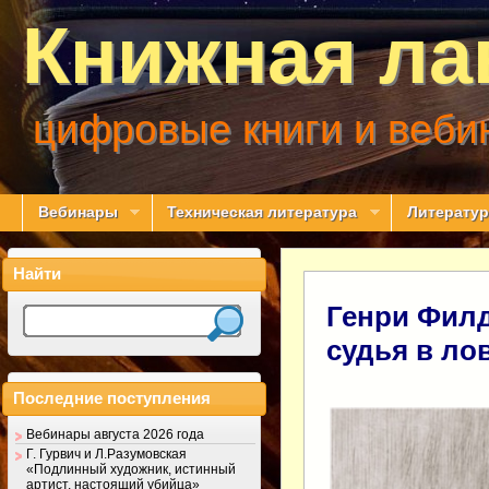
Книжная ла
цифровые книги и веби
Вебинары
Техническая литература
Литератур
Найти
Генри Филд
судья в ло
Последние поступления
Вебинары августа 2026 года
Г. Гурвич и Л.Разумовская
«Подлинный художник, истинный
артист, настоящий убийца»