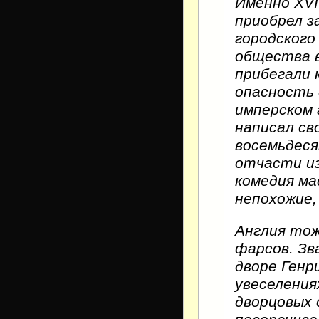
Именно XVI
приобрел з
городского
общества в
прибегали к
опасность 
имперском 
написал с
восемьдеся
отчасти из
комедия ма
непохожие,
Англия тож
фарсов. Зв
дворе Генри
увеселения
дворцовых 