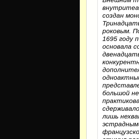
Внешним т
внутритеат
создан мон
Тринадцаты
роковым. П
1695 году 
основала 
двенадцат
конкурентн
дополнител
одноактный
представл
большой не
практикова
сдерживало
лишь нехва
эстрадными
французско