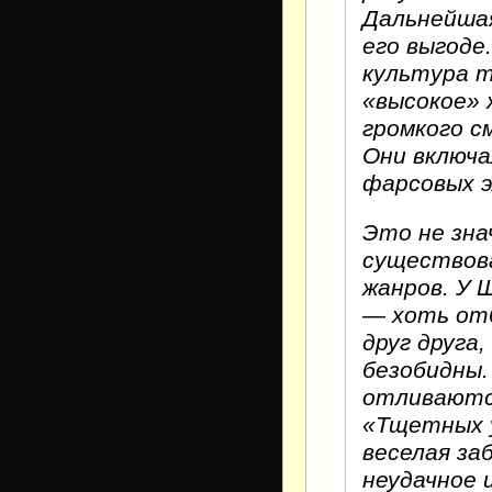
Дальнейшая
его выгоде
культура т
«высокое» 
громкого с
Они включа
фарсовых 
Это не зна
существова
жанров. У 
— хоть отб
друг друга,
безобидны.
отливаются
«Тщетных 
веселая за
неудачное 