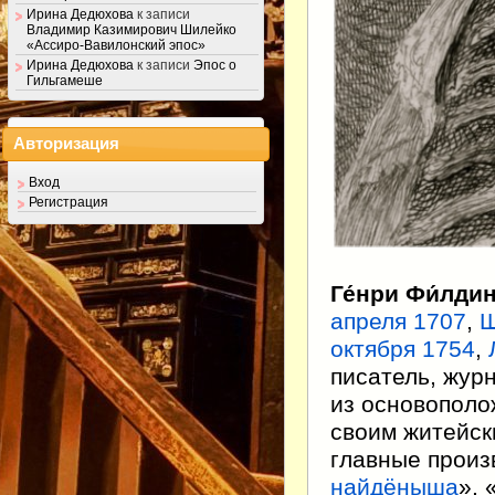
Ирина Дедюхова
к записи
Владимир Казимирович Шилейко
«Ассиро-Вавилонский эпос»
Ирина Дедюхова
к записи
Эпос о
Гильгамеше
Авторизация
Вход
Регистрация
Ге́нри Фи́лди
апреля
1707
,
октября
1754
,
писатель, жур
из основополо
своим житейск
главные произ
найдёныша
», 