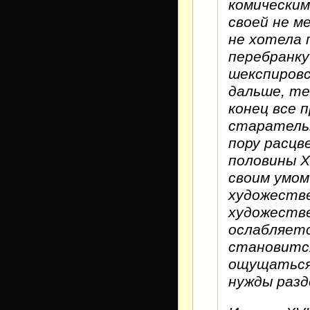
комическим
своей не м
не хотела 
перебранку
шекспировс
дальше, те
конец все 
старательн
пору расцв
половины X
своим умом.
художестве
художеств
ослабляетс
становитс
ощущаться 
нужды разд