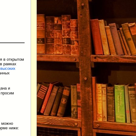
я в открытом
 в рамках
 высоких
анных
ана и
 просим
o можно
рме ниже: