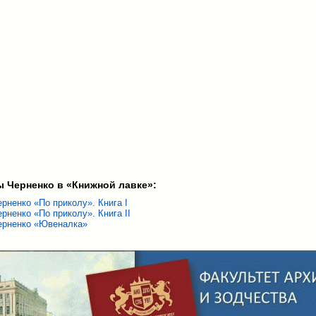
ы Черненко в «Книжной лавке»:
рненко «По приколу». Книга I
рненко «По приколу». Книга II
ерненко «Ювеналка»