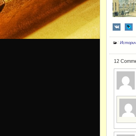
:
Историч
12 Comment