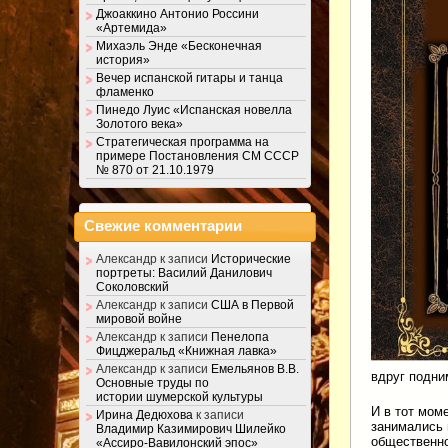
Джоаккино Антонио Россини
«Артемида»
Михаэль Энде «Бесконечная
история»
Вечер испанской гитары и танца
фламенко
Пинедо Луис «Испанская новелла
Золотого века»
Стратегическая программа на
примере Постановления СМ СССР
№ 870 от 21.10.1979
Свежие комментарии
Александр
к записи
Исторические
портреты: Василий Данилович
Соколовский
Александр
к записи
США в Первой
мировой войне
Александр
к записи
Пенелопа
Фицджеральд «Книжная лавка»
Александр
к записи
Емельянов В.В.
вдруг подни
Основные труды по
истории шумерской культуры
И в тот мом
Ирина Дедюхова
к записи
занимались 
Владимир Казимирович Шилейко
общественно
«Ассиро-Вавилонский эпос»