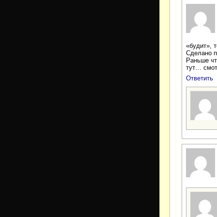
«будит», т
Сделано п
Раньше чт
тут… смот
Ответить