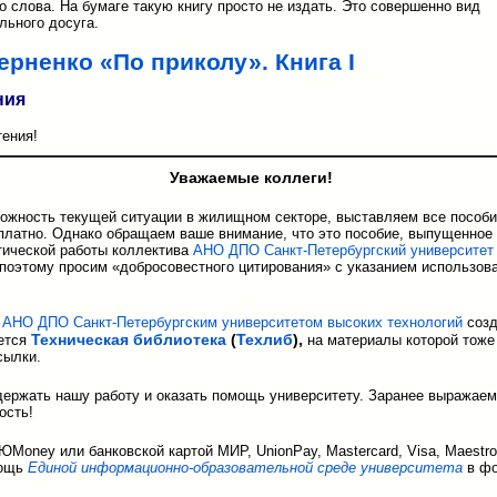
о слова. На бумаге такую книгу просто не издать. Это совершенно вид
льного досуга.
ерненко «По приколу». Книга I
ния
тения!
Уважаемые коллеги!
ожность текущей ситуации в жилищном секторе, выставляем все пособи
платно. Однако обращаем ваше внимание, что это пособие, выпущенное
тической работы коллектива
АНО ДПО Санкт-Петербургский университет
 поэтому просим «добросовестного цитирования» с указанием использов
,
АНО ДПО Санкт-Петербургским университетом высоких технологий
созд
Техническая библиотека
(
Техлиб
),
ется
на материалы которой тоже
сылки.
ержать нашу работу и оказать помощь университету. Заранее выражаем
ость!
Money или банковской картой МИР, UnionPay, Mastercard, Visa, Maestr
мощь
Единой информационно-образовательной среде университета
в фо