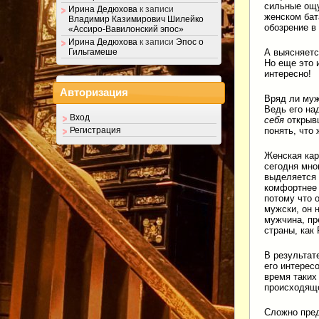
сильные ощу
Ирина Дедюхова
к записи
женском бат
Владимир Казимирович Шилейко
обозрение в
«Ассиро-Вавилонский эпос»
Ирина Дедюхова
к записи
Эпос о
А выясняетс
Гильгамеше
Но еще это 
интересно!
Авторизация
Вряд ли муж
Ведь его на
Вход
себя
открывш
понять, что 
Регистрация
Женская кар
сегодня мно
выделяется
комфортнее
потому что о
мужски, он н
мужчина, пр
страны, как 
В результат
его интерес
время таких
происходяще
Сложно пред