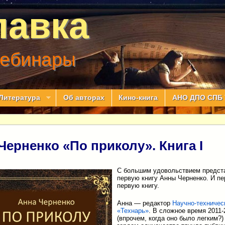
лавка
вебинары
Литература
Об авторах
Кино-книга
АНО ДПО СПБ 
Черненко «По приколу». Книга I
С большим удовольствием предс
первую книгу Анны Черненко. И пе
первую книгу.
Анна — редактор
Научно-техничес
«Технарь»
. В сложное время 2011-2
(впрочем, когда оно было легким?)