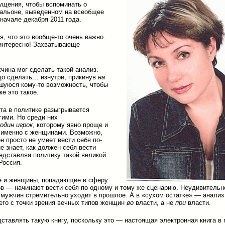
щения, чтобы вспоминать о
альоне, выведенном на всеобщее
 начале декабря 2011 года.
я, что это вообще-то очень важно.
интересно! Захватывающе
чина мог сделать такой анализ.
до сделать… изнутри, прикинув
на
уюся кому-то возможность, чтобы
же это такое.
та в политике разыгрывается
гими. Но среди них
один игрок
, которому явно проще и
 именно с женщинами. Возможно,
н просто не умеет вести себя по-
е знает, как должен себя вести
едставляя политику такой великой
Россия.
е и женщины, попадающие в сферу
ов — начинают вести себя по одному и тому же сценарию. Неудивительно
 мужчин стремительно уходит в прошлое. А в «сухом остатке» — анализ
го с точки зрения вечных типов женщин
во
власти, а не
при
власти.
ставлять такую книгу, поскольку это — настоящая электронная книга в