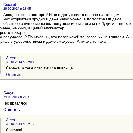
Сергей
:
29.10.2014 в 18:05
Анна, я тоже в восторге! И не в дежурном, а вполне настоящем.
Чот оторваться трудно и даже невозможно, а иллюстрации дают
обратное ощущение известному выражению «кина ни будит». Еще как
очнее, не кино, а целый блокбастер.
росто шикарно!
о получалось? Понимаешь, что позор какой-то, глаза бы не глядели. А
ришь с удовольствием и даже смакуешь! А ржака-то какая!
Анна
:
30.10.2014 в 22:08
Сережа, а тебе спасибки за пиарище.
Ответить
Sergey
:
29.10.2014 в 21:31
Поздравляю!
Ответить
Анна
:
30.10.2014 в 22:15
Спасибо!