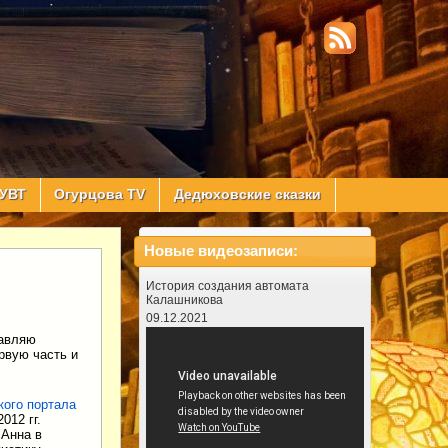
УВТ
Огурцова TV
Дедюховские сказки
Новые видеозаписи:
История создания автомата
Калашникова
09.12.2021
тавляю
рвую часть и
кого портала
012 гг.
 Анна в