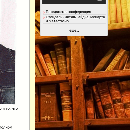
Потсдамская конференция
Стендаль - Жизнь Гайдна, Моцарта
и Метастазио
ещё...
 и то, что
 полном