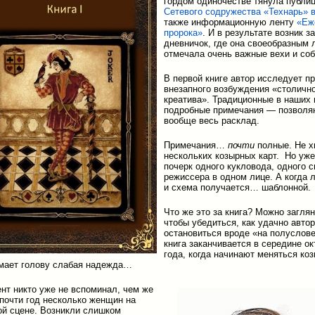
гордом одиночестве тянула публи
Сетевого содружества «Технарь»
также информационную ленту
«Еж
пророка»
. И в результате возник 
дневничок, где она своеобразным 
отмечала очень важные вехи и соб
В первой книге автор исследует п
внезапного возбуждения «столичн
креатива». Традиционные в наших
подробные примечания — позволя
вообще весь расклад.
Примечания…
почти
полные. Не х
нескольких козырных карт. Но уже
почерк одного кукловода, одного с
режиссера в одном лице. А когда л
и схема получается… шаблонной.
Что же это за книга? Можно заглян
чтобы убедиться, как удачно авто
остановиться вроде «на полуслове
книга заканчивается в середине ок
года, когда начинают меняться коз
мает голову слабая надежда…
ент никто уже не вспоминал, чем же
почти год несколько женщин на
й сцене. Возникли слишком