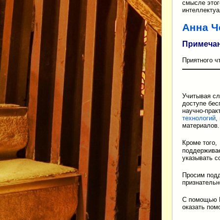
смысле этог
интеллектуа
Анна Ч
Примеча
Приятного ч
Учитывая сл
доступе бес
научно-прак
технологий
,
материалов.
Кроме того
поддержива
указывать с
Просим подд
признательн
С помощью Ю
оказать по