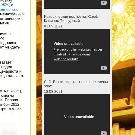
цистику
 в ЖЖ
, а
едневного
замечательный
Исторические портреты: Юзеф
летописцем
Клеменс Пилсудский
ытия.
02.09.2021
ричины
ого
 изданиях
ют увидеть
ватает
 виден
ценариста и
ицо одно, то
С.Ю. Витте - портрет на фоне смены
эпох
уть в конец,
18.08.2021
р смогла
». Первая
тября 2012
ыри, а у нас