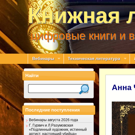
Книжная 
цифровые книги и 
Вебинары
Техническая литература
Найти
Анна 
Последние поступления
Вебинары августа 2026 года
Г. Гурвич и Л.Разумовская
«Подлинный художник, истинный
артист, настоящий убийца»