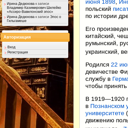
июня
1898
,
Ин
Ирина Дедюхова
к записи
польский
писа
Владимир Казимирович Шилейко
«Ассиро-Вавилонский эпос»
по истории др
Ирина Дедюхова
к записи
Эпос о
Гильгамеше
Его произведе
китайский, че
Авторизация
румынский, рус
Вход
украинский, ве
Регистрация
Родился
22 ию
девичестве Фи
службу в
Герм
чтобы принять
В 1919—1920 г
в
Познанском 
университете
(
движению пол