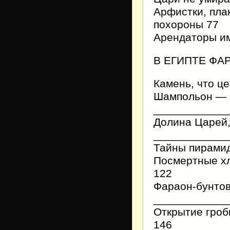
Арфистки, пла
похороны 77
Арендаторы и
В ЕГИПТЕ ФА
Камень, что ц
Шампольон — 
____________
Долина Царей,
____________
Тайны пирами
Посмертные х
122
Фараон-бунтов
____________
Открытие гро
146