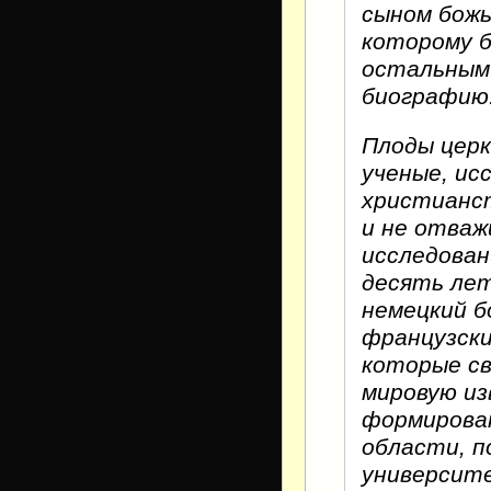
сыном божь
которому б
остальным 
биографию
Плоды церк
ученые, ис
христианст
и не отваж
исследован
десять лет
немецкий б
французски
которые св
мировую из
формирован
области, п
университ