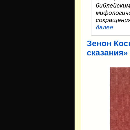
библейским
мифологиче
сокращени
далее
Зенон Кос
сказания»