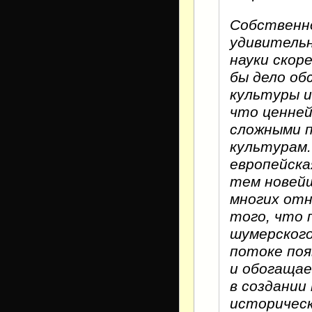
Собственно
удивительн
науки скор
бы дело об
культуры и
что ценней
сложными 
культурам.
европейска
тем новейш
многих отн
того, что 
шумерского
потоке поя
и обогащае
в создании
историческ