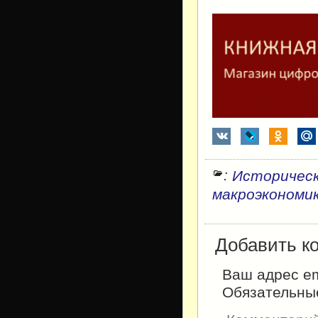
:
Историческ
макроэкономи
Добавить к
Ваш адрес em
Обязательны