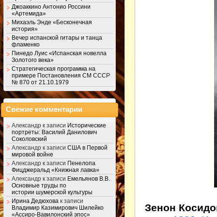
Джоаккино Антонио Россини
«Артемида»
Михаэль Энде «Бесконечная
история»
Вечер испанской гитары и танца
фламенко
Пинедо Луис «Испанская новелла
Золотого века»
Стратегическая программа на
примере Постановления СМ СССР
№ 870 от 21.10.1979
Свежие комментарии
Александр
к записи
Исторические
портреты: Василий Данилович
Соколовский
Александр
к записи
США в Первой
мировой войне
Александр
к записи
Пенелопа
Фицджеральд «Книжная лавка»
Александр
к записи
Емельянов В.В.
Основные труды по
истории шумерской культуры
Ирина Дедюхова
к записи
Зенон Косидо
Владимир Казимирович Шилейко
«Ассиро-Вавилонский эпос»