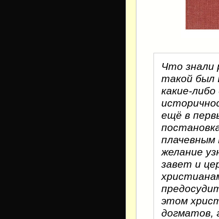
Что знали 
такой был
какие-либо
историчнос
ещё в перв
постановка
плачевным
желание уз
завет и це
христиана
предосудит
этом христ
догматов, 