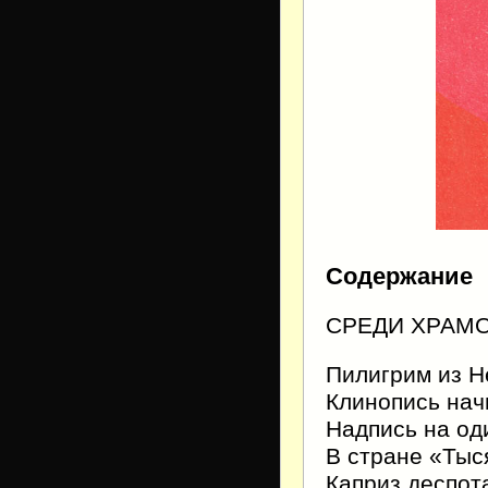
Содержание
СРЕДИ ХРАМ
Пилигрим из 
Клинопись нач
Надпись на од
В стране «Тыс
Каприз деспот