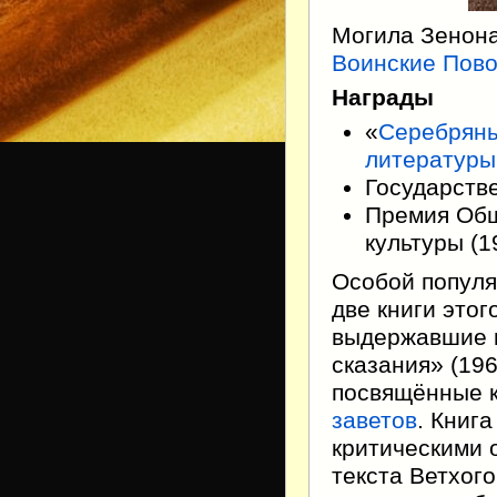
Могила Зенона
Воинские Пово
Награды
«
Серебряны
литературы
Государстве
Премия Общ
культуры (1
Особой популя
две книги этог
выдержавшие 
сказания» (196
посвящённые 
заветов
. Книг
критическими 
текста Ветхого