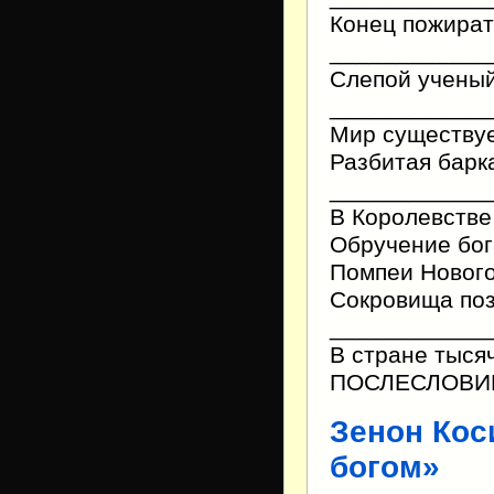
Конец пожират
____________
Слепой ученый
____________
Мир существуе
Разбитая барк
____________
В Королевстве
Обручение бог
Помпеи Новог
Сокровища поз
____________
В стране тыся
ПОСЛЕСЛОВИ
Зенон Кос
богом»