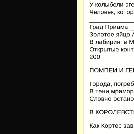
У колыбели эг
Человек, кото
____________
Град Приама 
Золотое яйцо
В лабиринте 
Открытые кон
200
ПОМПЕИ И ГЕ
Города, погре
В тени мрамор
Словно остан
В КОРОЛЕВСТ
Как Кортес за
____________