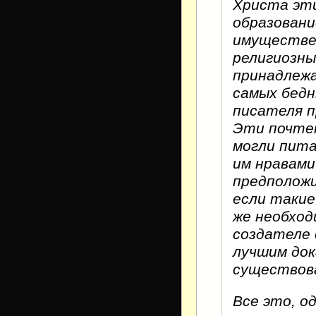
Христа эти
образовани
имуществе
религиозн
принадлежа
самых бедн
писателя п
Эти почтен
могли пита
им нравами
предположи
если такие
же необход
создателе 
лучшим до
существов
Все это, о