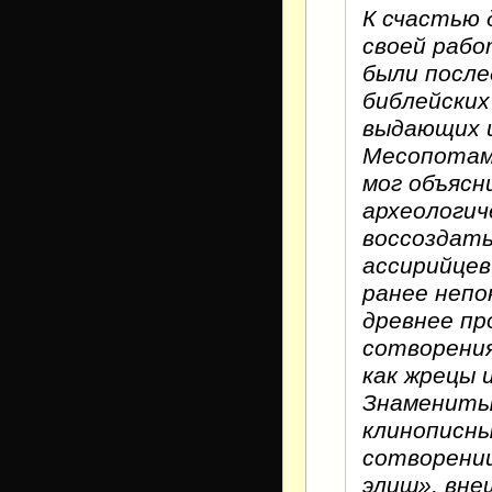
К счастью 
своей рабо
были после
библейских
выдающих и
Месопотами
мог объясн
археологич
воссоздать
ассирийцев
ранее непо
древнее пр
сотворени
как жрецы
Знамениты
клинописны
сотворении
элиш», вне