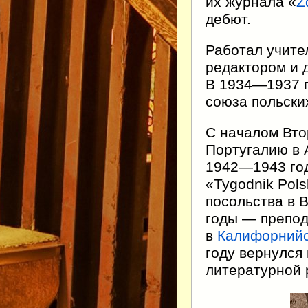
их журнала «
Z
дебют.
Работал учите
редактором и 
В 1934—1937 
союза польски
С началом Вто
Португалию в 
1942—1943 год
«Tygodnik Pols
посольства в 
годы — препод
в
Калифорнийс
году вернулся
литературной 