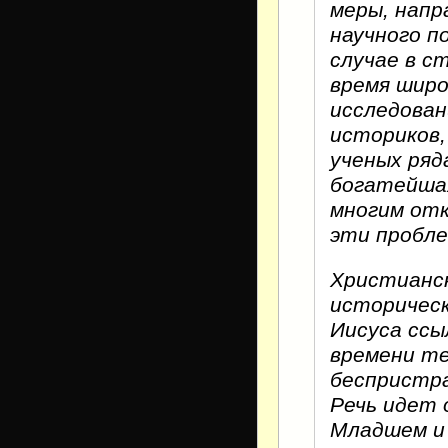
меры, напр
научного п
случае в с
время широ
исследован
историков,
ученых ряд
богатейша
многим отк
эти пробле
Христианс
историчес
Иисуса ссы
времени те
беспристра
Речь идет 
Младшем и