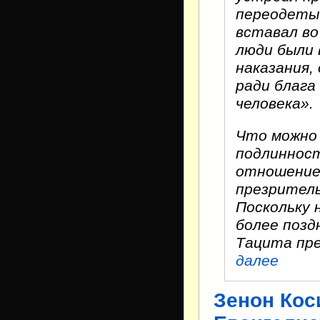
переодетый
вставал во
люди были 
наказания,
ради блага
человека».
Что можно 
подлиннос
отношение 
презритель
Поскольку 
более позд
Тацита пр
далее
Зенон Кос