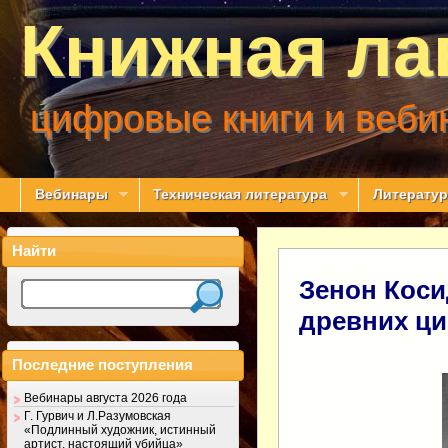
Книжная ла
цифровые книги и веби
Вебинары
Техническая литература
Литератур
Найти
Зенон Коси
древних ц
Последние поступления
Вебинары августа 2026 года
Г. Гурвич и Л.Разумовская
«Подлинный художник, истинный
артист, настоящий убийца»