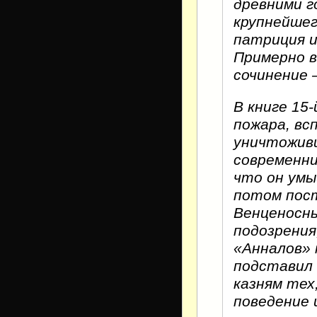
древними г
крупнейшег
патриция и
Примерно в
сочинение 
В книге 15
пожара, вс
уничтоживш
современни
что он умы
потом пост
Венценосны
подозрения,
«Анналов» 
подставил 
казням тех
поведение 