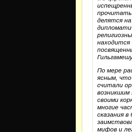
испещренны
прочитать
делятся на
дипломатич
религиозны
находится 
посвященн
Гильгамешу
По мере ра
ясным, что
считали ор
возникшим 
своими кор
многие час
сказания в
заимствов
мифов и ле