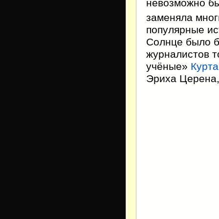
невозможно бы
заменяла мно
популярные ис
Солнце было б
журналистов т
учёные»
Курта
Эриха Церена,