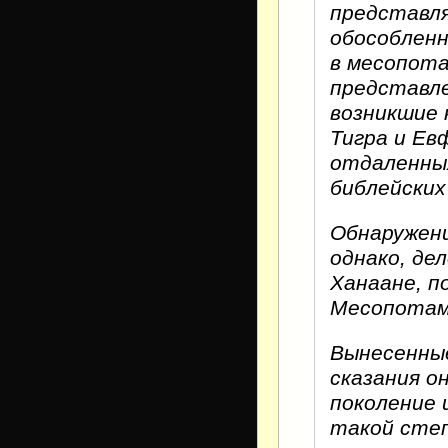
представля
обособленн
в месопота
представле
возникшие 
Тигра и Е
отдаленных
библейских
Обнаружени
однако, дел
Ханаане, п
Месопотам
Вынесенны
сказания о
поколение 
такой степ