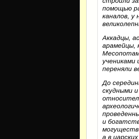
строили за
помощью р
каналов, у
великолепн
Аккадцы, а
арамейцы, 
Месопотами
учениками 
переняли в
До середин
скудными и
относитель
археологич
проведенны
и богатств
могуществе
а в царски