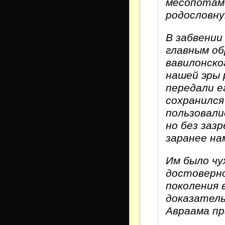
месопотамс
родословну
В забвении
главным об
вавилонског
нашей эры 
передали е
сохранился
пользовали
но без заз
заранее на
Им было чу
достоверно
поколения 
доказатель
Авраама пр