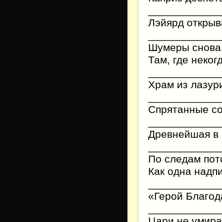
____________
Лэйярд откры
____________
Шумеры снова 
Там, где неко
____________
Храм из лазур
____________
Спрятанные со
____________
Древнейшая в 
____________
По следам пот
Как одна надп
____________
«Герой Благод
____________
Цари не умира