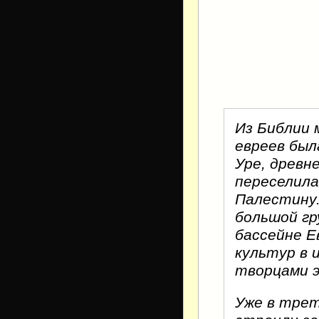
Из Библии 
евреев был
Уре, древн
переселила
Палестину.
большой гр
бассейне Е
культур в 
творцами э
Уже в трет