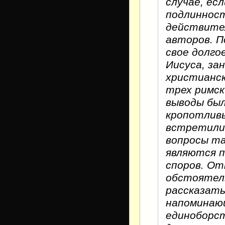
случае, ес
подлинност
действите
авторов. П
свое долго
Иисуса, за
христианск
трех римск
выводы был
кропотливы
встретили 
вопросы та
являются п
споров. От
обстоятел
рассказать
напоминаю
единоборст