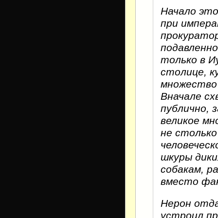
Начало это
при импера
прокурато
подавленно
только в Иу
столице, к
множество 
Вначале сх
публично, 
великое мн
не столько
человеческ
шкуры дики
собакам, р
вместо фак
Нерон отда
устроил пр