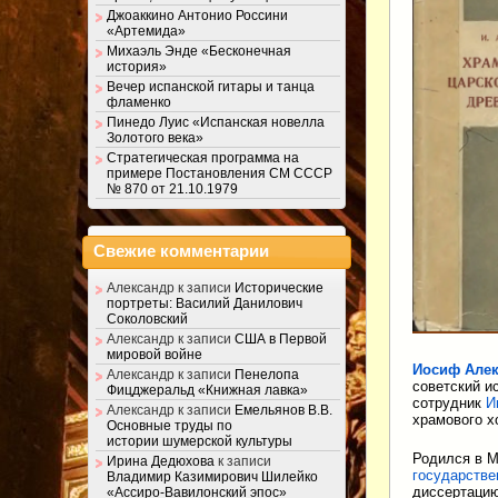
Джоаккино Антонио Россини
«Артемида»
Михаэль Энде «Бесконечная
история»
Вечер испанской гитары и танца
фламенко
Пинедо Луис «Испанская новелла
Золотого века»
Стратегическая программа на
примере Постановления СМ СССР
№ 870 от 21.10.1979
Свежие комментарии
Александр
к записи
Исторические
портреты: Василий Данилович
Соколовский
Александр
к записи
США в Первой
мировой войне
Иосиф Алек
Александр
к записи
Пенелопа
советский и
Фицджеральд «Книжная лавка»
сотрудник
И
Александр
к записи
Емельянов В.В.
храмового х
Основные труды по
истории шумерской культуры
Родился в М
Ирина Дедюхова
к записи
государстве
Владимир Казимирович Шилейко
диссертацию
«Ассиро-Вавилонский эпос»