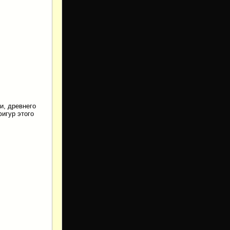
и, древнего
игур этого