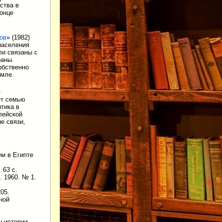
ства в
конце
ов
» (1982)
населения
ли связаны с
раны.
собственно
емле.
»
ет семью
тика в
лейской
е связи,
и в Египте
 63 с.
. 1960. № 1.
05.
ной
 истории.