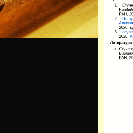
↑
Стуче
Биобибл
РАН, 20
↑
Центр
Алекса
2020 го
↑
egypt
2020.
А
Литература
Стучев
Биобибл
РАН, 20