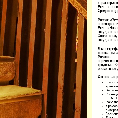
характерист
Египте: соц
Среднего ца
Работа «Зем
посвящена и
Египта Ново
государство
Характеризу
государстве
В монографи
рассматрива
Рамзеса II,
период его 
традиции. Х
раскрывает 
Основные 
К толк
времени
Восточн
О специ
С. 3-10.
Рабств
Храмова
литерат
Зависим
Три мод