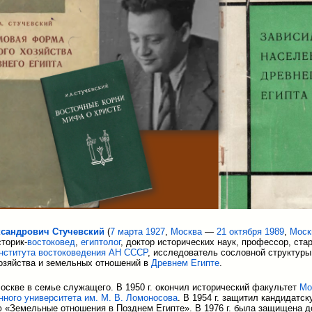
сандрович Стучевский
(
7 марта
1927
,
Москва
—
21 октября
1989
,
Моск
сторик-
востоковед
,
египтолог
, доктор исторических наук, профессор, ст
нститута востоковедения АН СССР
, исследователь сословной структуры,
озяйства и земельных отношений в
Древнем Египте
.
оскве в семье служащего. В 1950 г. окончил исторический факультет
Мо
нного университета им. М. В. Ломоносова
. В 1954 г. защитил кандидатс
 «Земельные отношения в Позднем Египте». В 1976 г. была защищена д