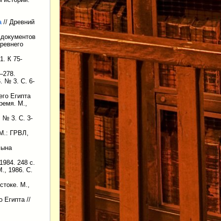
а
// Древний
 документов
древнего
. К 75-
—278.
. № 3. С. 6-
его Египта
ремя. М.,
 № 3. С. 3-
 М.: ГРВЛ,
сына
1984. 248 с.
., 1986. С.
токе. М.,
 Египта //