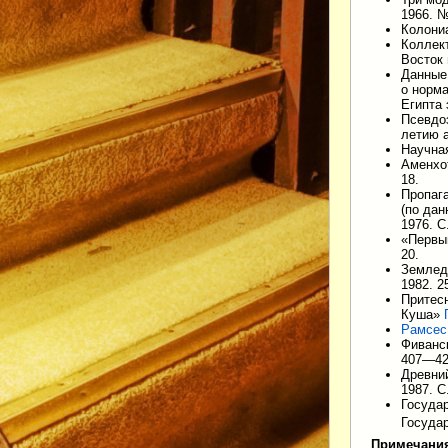
1966. №
Колони
Коллек
Восток 
Данные
о норма
Египта 
Псевдоз
летию а
Научная
Аменхо
18.
Пропага
(по дан
1976. С
«Первы
20.
Землед
1982. 2
Притес
Куша»
Рамсес 
Фиванск
407—42
Древний
1987. С
Государ
Государ
Примечани