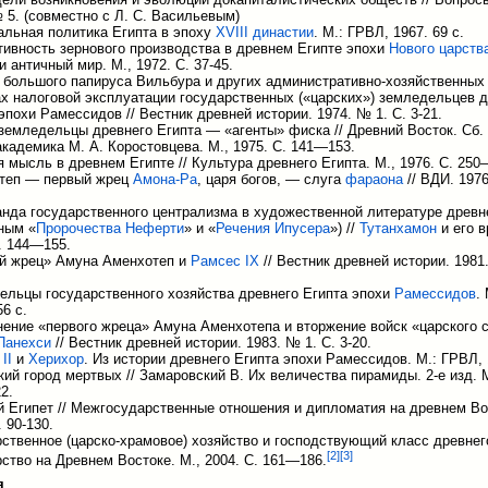
 5. (совместно с Л. С. Васильевым)
альная политика Египта в эпоху
XVIII династии
. М.: ГРВЛ, 1967. 69 с.
тивность зернового производства в древнем Египте эпохи
Нового царств
и античный мир. М., 1972. С. 37-45.
 большого папируса Вильбура и других административно-хозяйственных
х налоговой эксплуатации государственных («царских») земледельцев 
эпохи Рамессидов // Вестник древней истории. 1974. № 1. С. 3-21.
емледельцы древнего Египта — «агенты» фиска // Древний Восток. Сб. 1
кадемика М. А. Коростовцева. М., 1975. С. 141—153.
 мысль в древнем Египте // Культура древнего Египта. М., 1976. С. 250
теп — первый жрец
Амона-Ра
, царя богов, — слуга
фараона
// ВДИ. 1976
нда государственного централизма в художественной литературе древн
ным «
Пророчества Неферти
» и «
Речения Ипусера
») //
Тутанхамон
и его в
. 144—155.
й жрец» Амуна Аменхотеп и
Рамсес IX
// Вестник древней истории. 1981.
ельцы государственного хозяйства древнего Египта эпохи
Рамессидов
.
56 с.
нение «первого жреца» Амуна Аменхотепа и вторжение войск «царского 
Панехси
// Вестник древней истории. 1983. № 1. С. 3-20.
II
и
Херихор
. Из истории древнего Египта эпохи Рамессидов. М.: ГРВЛ, 
ий город мертвых // Замаровский В. Их величества пирамиды. 2-е изд. М
2.
 Египет // Межгосударственные отношения и дипломатия на древнем Вос
. 90-130.
ственное (царско-храмовое) хозяйство и господствующий класс древнего
[
2
]
[
3
]
ство на Древнем Востоке. М., 2004. С. 161—186.
я