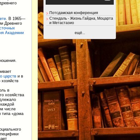
 древнего
Потсдамская конференция
Стендаль - Жизнь Гайдна, Моцарта
ете
. В 1965—
и Метастазио
ии Древнего
осточных
ия Академии
ещё...
ношения.
ривает
о царств
и в
 хозяйств
оль в
го хозяйства
адлежало
 каждой
ом числе
и типа «дома
социального
специфики
дает