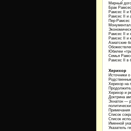
Мирный дого
Брак Рамсес
Рамсес II и
Рамсес II и
Пер-Рамсес 
Монументаль
Экономическ
Рамсес II и
Рамсес II и 
Азиатские б
Обожествлен
Юбилеи «три
Семья Рамсе
Рамсес II в
Херихор
Источники о
Родственные
Херихор на 
Продолжите
Херихор и р
Доктрина ам
Эхнатон — р
политически
Примечания
Список сок
Список испо
Именной ука
Указатель г