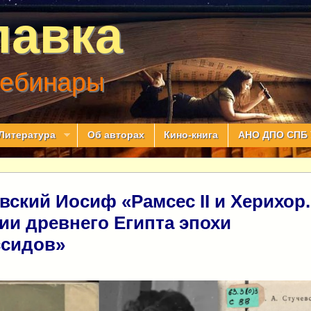
лавка
вебинары
Литература
Об авторах
Кино-книга
АНО ДПО СПБ 
вский Иосиф «Рамсес II и Херихор.
ии древнего Египта эпохи
ссидов»