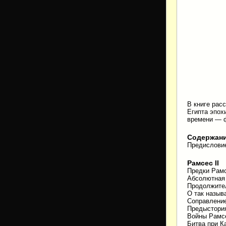
В книге рас
Египта эпох
времени — ф
Содержан
Предислови
Рамсес II
Предки Рамс
Абсолютная 
Продолжител
О так назыв
Соправление
Предыстория
Войны Рамсе
Битва при К