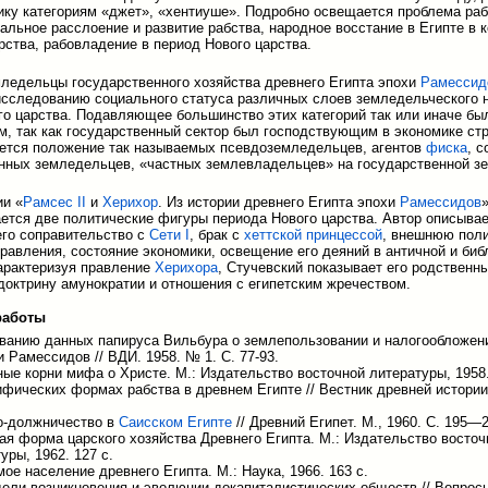
ику категориям «джет», «хентиуше». Подробно освещается проблема раб
иальное расслоение и развитие рабства, народное восстание в Египте в 
рства, рабовладение в период Нового царства.
ледельцы государственного хозяйства древнего Египта эпохи
Рамессид
сследованию социального статуса различных слоев земледельческого 
го царства. Подавляющее большинство этих категорий так или иначе бы
м, так как государственный сектор был господствующим в экономике ст
ется положение так называемых псевдоземледельцев, агентов
фиска
, 
нных земледельцев, «частных землевладельцев» на государственной з
и «
Рамсес II
и
Херихор
. Из истории древнего Египта эпохи
Рамессидов
ется две политические фигуры периода Нового царства. Автор описыва
 его соправительство с
Сети I
, брак с
хеттской принцессой
, внешнюю поли
правления, состояние экономики, освещение его деяний в античной и биб
арактеризуя правление
Херихора
, Стучевский показывает его родственны
доктрину амунократии и отношения с египетским жречеством.
работы
ованию данных папируса Вильбура о землепользовании и налогообложени
 Рамессидов // ВДИ. 1958. № 1. С. 77-93.
ые корни мифа о Христе. М.: Издательство восточной литературы, 1958.
фических формах рабства в древнем Египте // Вестник древней истории
о-должничество в
Саисском Египте
// Древний Египет. М., 1960. С. 195—2
я форма царского хозяйства Древнего Египта. М.: Издательство восточ
уры, 1962. 127 с.
ое население древнего Египта. М.: Наука, 1966. 163 с.
ели возникновения и эволюции докапиталистических обществ // Вопросы