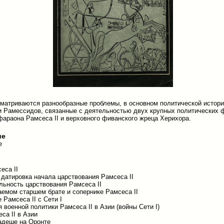
сматриваются разнообразные проблемы, в основном политической истори
и Рамессидов, связанные с деятельностью двух крупных политических ф
араона Рамсеса II и верховного фиванского жреца Херихора.
ие
е
еса II
датировка начала царствования Рамсеса II
ьность царствования Рамсеса II
аемом старшем брате и сопернике Рамсеса II
 Рамсеса II с Сети I
 военной политики Рамсеса II в Азии (войны Сети I)
са II в Азии
адеше на Оронте