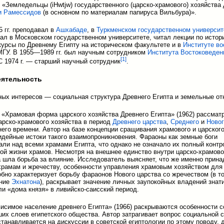
 «Земледельцы (iHwtjw) государственного (царско-храмового) хозяйства
и Рамессидов
(в основном по материалам папируса Вильбура)».
 гг. преподавал в
Ашхабаде
, в
Туркменском государственном университ
отал в Московском государственном университете, читал лекции по истор
курсы по Древнему Египту на историческом факультете и в
Институте в
ГУ. В 1955—1989 гг. был научным сотрудником
Института Востоковеден
[
1
]
 С 1974 г. — старший научный сотрудник
.
еятельность
ых интересов — социальная структура Древнего Египта и земельные от
«Храмовая форма царского хозяйства Древнего Египта» (1962) рассмат
рско-храмового хозяйства в период
Древнего царства
,
Среднего
и
Новог
него времени. Автор на базе концепции сращивания храмового и царского
идейные истоки такого взаимопроникновения. Фараоны как земные боги
али над всеми храмами Египта, что однако не означало их полный контр
ой жизни храмов. Несмотря на внешнее единство внутри царско-храмово
а шла борьба за влияние. Исследователь выясняет, что же именно прин
храмам и жречеству, особенности управления храмовым хозяйством для
обно характеризует борьбу фараонов Нового царства со жречеством (в т
яние
Эхнатона
), раскрывает значение личных заупокойных владений знат
ли «дома князя» в ливийско-саисский период.
висимое население древнего Египта» (1966) раскрываются особенности 
ших слоев египетского общества. Автор затрагивает вопрос социальной 
станавливается на дискуссии в советской египтологии по этому поводу, 