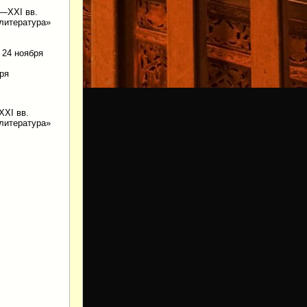
X—XXI вв.
 литература»
24 ноября
ря
XI вв.
 литература»