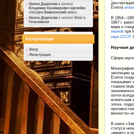
диссертация
Ирина Дедюхова
к записи
Египта
эпох
Владимир Казимирович Шилейко
«Ассиро-Вавилонский эпос»
В 1954—1955
Ирина Дедюхова
к записи
Эпос о
Гильгамеше
1967 г. раб
мира и спец
языков
при М
наук СССР
.
Авторизация
Научная д
Вход
Регистрация
Сфера научн
Монография 
эволюцию ца
Египте позд
показывает 
главенствов
экономическ
почти всегд
египетским 
эпохи, подр
противосто
вечности» и
В книге «За
статуса низ
«мерет» и о