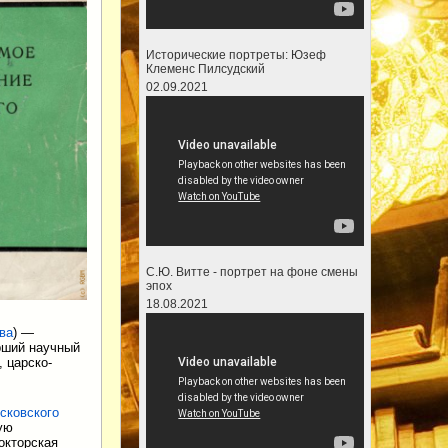
Исторические портреты: Юзеф
Клеменс Пилсудский
02.09.2021
С.Ю. Витте - портрет на фоне смены
эпох
18.08.2021
ва
) —
арший научный
 царско-
сковского
кую
окторская