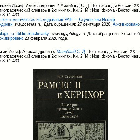
вский Иосиф Александрович // Милибанд С. Д. Востоковеды России. X
иографический словарь в 2-х книгах. Кн. 2. М.: Изд. фирма «Восточная
08. С. 430.
 египтологических исследований РАН — Стучевский Иосиф
ндрови
.
www.cesras.ru
. Дата обращения: 27 сентября 2020.
Архивировано
да.
ology_ru_Biblio-Stuchevsky
.
www.egyptology.ru
. Дата обращения: 27 сентяб
рхивировано
23 февраля 2020 года.
ский Иосиф Александрович //
Милибанд С. Д.
Востоковеды России. XX—X
иографический словарь в 2-х книгах. Кн. 2. М.: Изд. фирма «Восточная
08. С. 430.