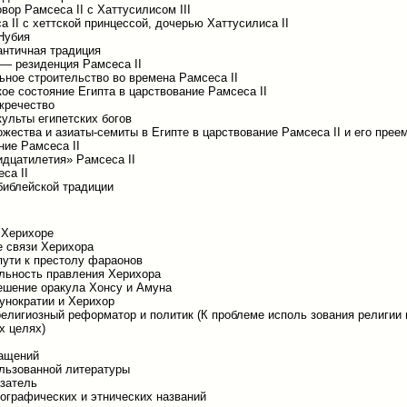
вор Рамсеса II с Хаттусилисом III
а II с хеттской принцессой, дочерью Хаттусилиса II
 Нубия
 античная традиция
— резиденция Рамсеса II
ное строительство во времена Рамсеса II
ое состояние Египта в царствование Рамсеса II
 жречество
культы египетских богов
ожества и азиаты-семиты в Египте в царствование Рамсеса II и его прее
ие Рамсеса II
дцатилетия» Рамсеса II
са II
 библейской традиции
 Херихоре
 связи Херихора
пути к престолу фараонов
льность правления Херихора
ешение оракула Хонсу и Амуна
унократии и Херихор
елигиозный реформатор и политик (К проблеме исполь зования религии 
х целях)
ращений
льзованной литературы
затель
еографических и этнических названий