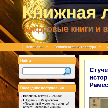
Книжная 
цифровые книги и 
Вебинары
Техническая литература
Найти
Стуче
истор
Раме
Последние поступления
Вебинары августа 2026 года
Г. Гурвич и Л.Разумовская
«Подлинный художник, истинный
артист, настоящий убийца»