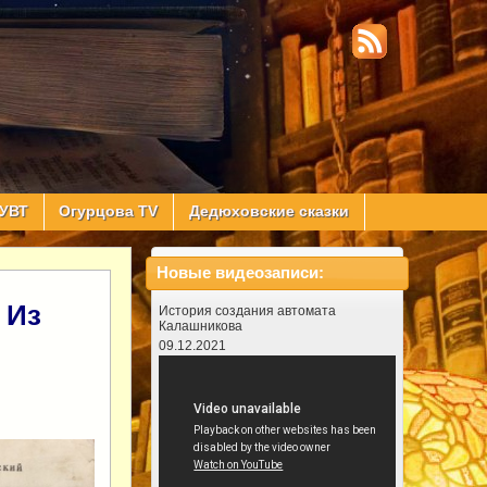
УВТ
Огурцова TV
Дедюховские сказки
Новые видеозаписи:
 Из
История создания автомата
Калашникова
09.12.2021