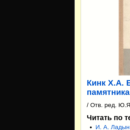
Кинк Х.А. 
памятника
/ Отв. ред. Ю.
Читать по т
И. А. Лады