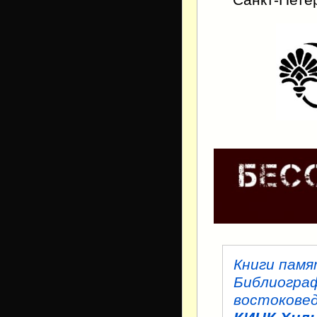
Книги пам
Библиограф
востокове