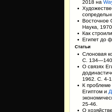
2018 на
Wa
Художестве
сопредельны
Восточное 
Наука, 1970
Как строили
Египет до ф
Статьи
Слоновая ко
С. 134—140
О связях Е
додинастиче
1962. С. 4-1
К проблеме
Египтом и
Д
экономическ
25-46.
О хозяйстве