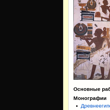
Основные ра
Монографии
Древнеегип