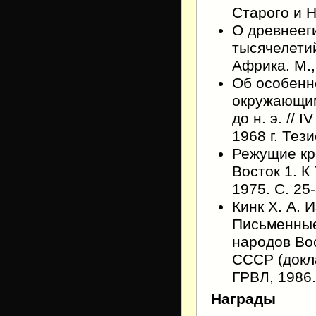
Старого и Н
О древнееги
тысячелетий
Африка. М.,
Об особенн
окружающими
до н. э. //
1968 г. Тез
Режущие кр
Восток 1. К
1975. С. 25-
Кинк Х. А. 
Письменные
народов Во
СССР (докла
ГРВЛ, 1986.
Награды