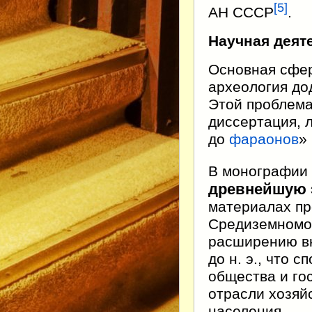
[
5
]
АН СССР
.
Научная деят
Основная сфер
археология до
Этой проблема
диссертация, 
до
фараонов
»
В монографии
древнейшую э
материалах пр
Средиземномор
расширению вну
до н. э., что 
общества и го
отрасли хозяйс
населения.