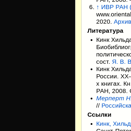
↑
ИВР РАН (
www.orienta
2020.
Архи
Литература
Кинк Хильда
Биобиблиог
политическо
сост.
Я. В. 
Кинк Хильда
России. XX
х книгах. Кн
РАН, 2008. 
Мерперт Н.
//
Российска
Ссылки
Кинк, Хиль
Санкт-Пете