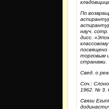
кладовщице
По возвращ
аспирантур
аспирантур
науч. сотр.
дисс. «Эпо
классовому
посвящено 
торговым и
странами.
Свед. о ре
Соч.: Слон
1962. № 3. 
Связи Егип
додинастич