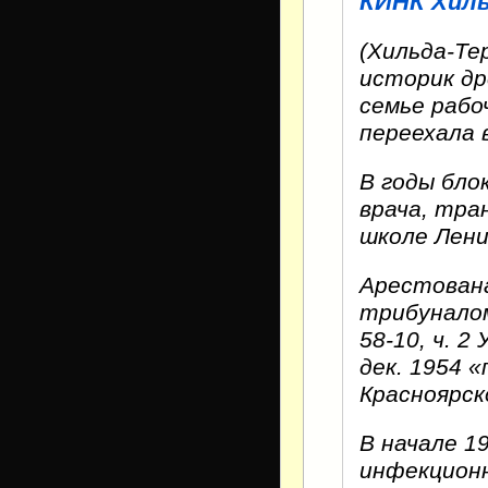
КИНК Хиль
(Хильда-Тер
историк дре
семье рабо
переехала в
В годы бл
врача, тра
школе Лени
Арестована
трибуналом
58-10, ч. 
дек. 1954 «
Красноярск
В начале 1
инфекционн