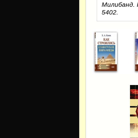
Милибанд. Кн
5402.