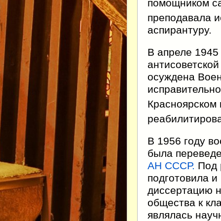
помощником са
преподавала и
аспирантуру.
В апреле 1945
антисоветской а
осуждена Воен
исправительно
Красноярском 
реабилитирова
В 1956 году в
была переведе
АН СССР.
Под 
подготовила и
диссертацию н
общества к кла
являлась науч