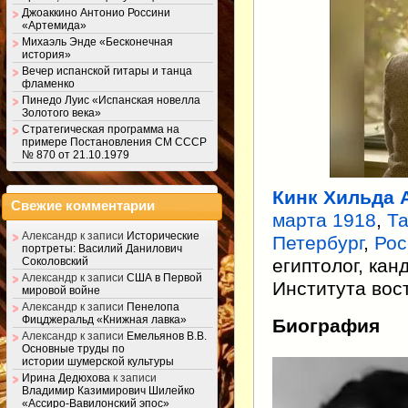
Джоаккино Антонио Россини
«Артемида»
Михаэль Энде «Бесконечная
история»
Вечер испанской гитары и танца
фламенко
Пинедо Луис «Испанская новелла
Золотого века»
Стратегическая программа на
примере Постановления СМ СССР
№ 870 от 21.10.1979
Кинк Хильда 
Свежие комментарии
марта
1918
,
Т
Александр
к записи
Исторические
Петербург
,
Рос
портреты: Василий Данилович
египтолог, кан
Соколовский
Александр
к записи
США в Первой
Института вос
мировой войне
Александр
к записи
Пенелопа
Фицджеральд «Книжная лавка»
Биография
Александр
к записи
Емельянов В.В.
Основные труды по
истории шумерской культуры
Ирина Дедюхова
к записи
Владимир Казимирович Шилейко
«Ассиро-Вавилонский эпос»