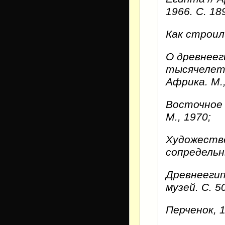
1966. С. 18
Как строил
О древнееги
тысячелети
Африка. М.,
Восточное 
М., 1970;
Художеств
сопредельн
Древнеегип
музей. С. 5
Перченок, 1