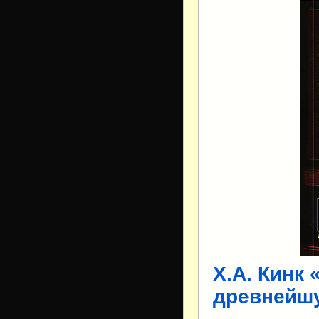
Х.А. Кинк
древнейш