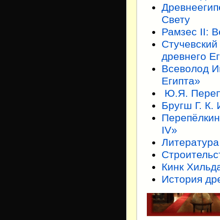
Древнеегип
Свету
Рамзес II: 
Стучевский 
древнего Е
Всеволод И
Египта»
Ю.Я. Переп
Бругш Г. К.
Перепёлкин
IV»
Литература
Строительс
Кинк Хильда
История дре