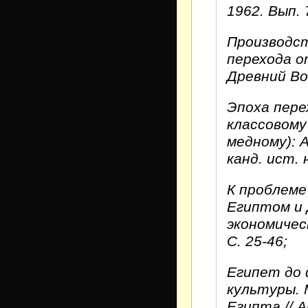
1962. Вып. 7
Производст
перехода от
Древний Во
Эпоха пере
классовому
медному): 
канд. ист. н
К проблеме
Египтом и 
экономичес
С. 25-46;
Египет до 
культуры. 
Египта // 