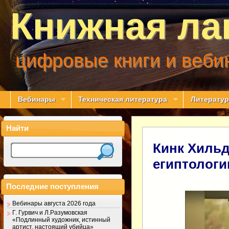
Книжная ла
цифровые книги и веби
Вебинары
Техническая литература
Литератур
Найти
Кинк Хильд
египтологи
Последние поступления
Вебинары августа 2026 года
Г. Гурвич и Л.Разумовская
«Подлинный художник, истинный
артист, настоящий убийца»