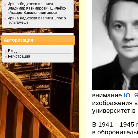
Ирина Дедюхова
к записи
Владимир Казимирович Шилейко
«Ассиро-Вавилонский эпос»
Ирина Дедюхова
к записи
Эпос о
Гильгамеше
Авторизация
Вход
Регистрация
внимание
Ю. Я
изображения в
университет в 
В 1941—1945 г
в оборонитель