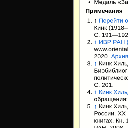
Медаль «За
Примечания
↑
Перейти о
Кинк (1918—
С. 191—192
↑
ИВР РАН (
www.orienta
2020.
Архи
↑
Кинк Хиль
Биобиблиог
политическо
С. 201.
↑
Кинк Хиль
обращения:
↑
Кинк Хиль
России. XX-
книгах. Кн.
РАН, 2008.