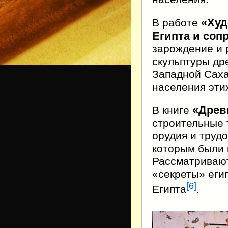
«Худ
В работе
Египта и соп
зарождение и 
скульптуры др
Западной Саха
населения этих
«Древн
В книге
строительные 
орудия и труд
которым были
Рассматривают
«секреты» еги
[
6
]
Египта
.