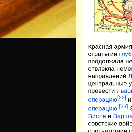
Красная армия
стратегии
глу
продолжала не
отвлекла неме
направлений
Л
центральные у
провести
Льво
[
22
]
операцию
[
23
]
операцию
.
Э
Висле
и
Варш
советские вой
соответствии 