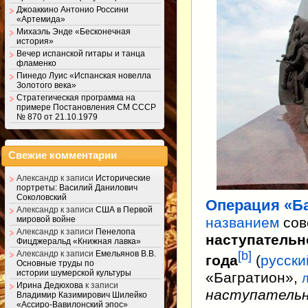
Джоаккино Антонио Россини
«Артемида»
Михаэль Энде «Бесконечная
история»
Вечер испанской гитары и танца
фламенко
Пинедо Луис «Испанская новелла
Золотого века»
Стратегическая программа на
примере Постановления СМ СССР
№ 870 от 21.10.1979
Свежие комментарии
Александр
к записи
Исторические
портреты: Василий Данилович
Соколовский
Операция «Б
Александр
к записи
США в Первой
названием
сов
мировой войне
Александр
к записи
Пенелопа
наступательн
Фицджеральд «Книжная лавка»
[
b
]
Александр
к записи
Емельянов В.В.
года
(
русски
Основные труды по
истории шумерской культуры
«Багратион»
,
Ирина Дедюхова
к записи
наступательн
Владимир Казимирович Шилейко
«Ассиро-Вавилонский эпос»