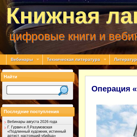
Книжная ла
цифровые книги и веби
Вебинары
Техническая литература
Литератур
Найти
Операция «
Последние поступления
Вебинары августа 2026 года
Г. Гурвич и Л.Разумовская
«Подлинный художник, истинный
артист, настоящий убийца»