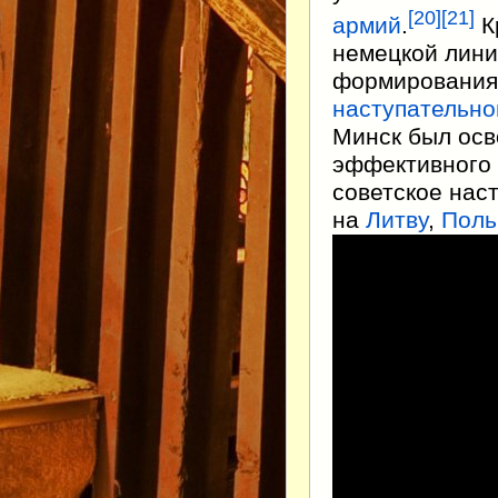
[
20
]
[
21
]
армий
.
К
немецкой лини
формирования
наступательно
Минск был осв
эффективного 
советское нас
на
Литву
,
Пол