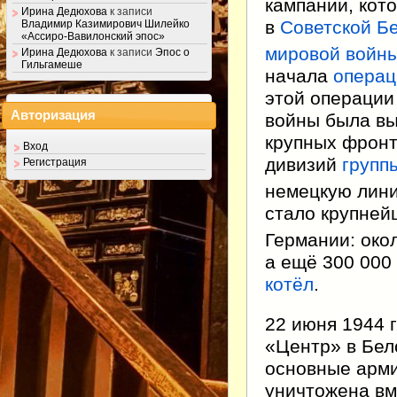
кампании, кото
Ирина Дедюхова
к записи
в
Советской Б
Владимир Казимирович Шилейко
«Ассиро-Вавилонский эпос»
мировой войн
Ирина Дедюхова
к записи
Эпос о
Гильгамеше
начала
операц
этой операции
Авторизация
войны была вы
крупных фронт
Вход
дивизий
групп
Регистрация
немецкую лин
стало крупней
Германии: око
а ещё 300 000
котёл
.
22 июня 1944 
«Центр» в Бел
основные арми
уничтожена вм