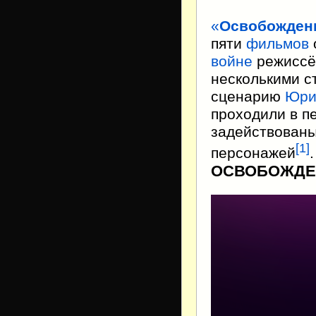
«
Освобожден
пяти
фильмов
войне
режисс
несколькими с
сценарию
Юри
проходили в пе
задействованы
[
1
]
персонажей
.
ОСВОБОЖДЕН