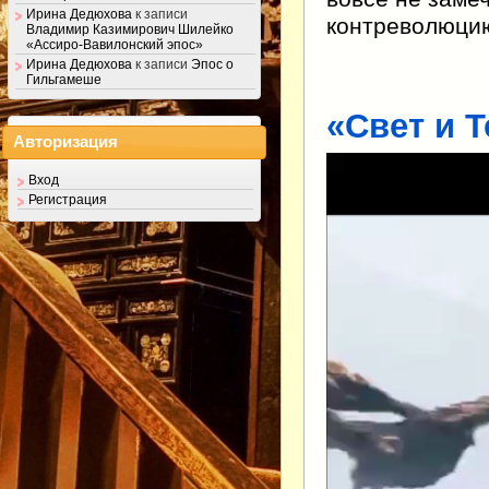
Ирина Дедюхова
к записи
контреволюци
Владимир Казимирович Шилейко
«Ассиро-Вавилонский эпос»
Ирина Дедюхова
к записи
Эпос о
Гильгамеше
«Свет и Т
Авторизация
Видеоплеер
Вход
Регистрация