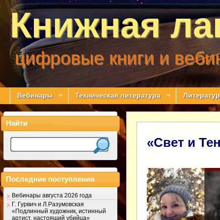
Книжная ла
цифровые книги и веби
Вебинары
Техническая литература
Литератур
Найти
«Свет и Тен
Последние поступления
Вебинары августа 2026 года
Г. Гурвич и Л.Разумовская
«Подлинный художник, истинный
артист, настоящий убийца»