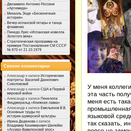
Джоаккино Антонио Россини
«Артемида»
Михаэль Энде «Бесконечная
история»
Вечер испанской гитары и танца
фламенко
Пинедо Луис «Испанская новелла
Золотого века»
Стратегическая программа на
примере Постановления СМ СССР
№ 870 от 21.10.1979
Свежие комментарии
Александр
к записи
Исторические
портреты: Василий Данилович
Соколовский
У меня коллег
Александр
к записи
США в Первой
эта часть полу
мировой войне
Александр
к записи
Пенелопа
меня есть така
Фицджеральд «Книжная лавка»
промышленная 
Александр
к записи
Емельянов В.В.
Основные труды по
языковой сред
истории шумерской культуры
Ирина Дедюхова
к записи
так сказать, и
Владимир Казимирович Шилейко
вовсе не заме
«Ассиро-Вавилонский эпос»