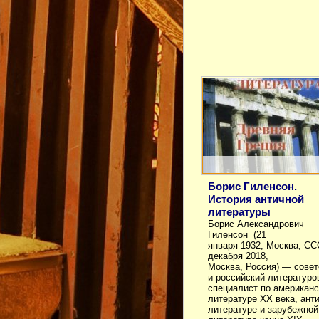
Борис Гиленсон.
История античной
литературы
Борис Александрович
Гиленсон (21
января 1932, Москва, С
декабря 2018,
Москва, Россия) — совет
и российский литературо
специалист по американс
литературе XX века, ант
литературе и зарубежной