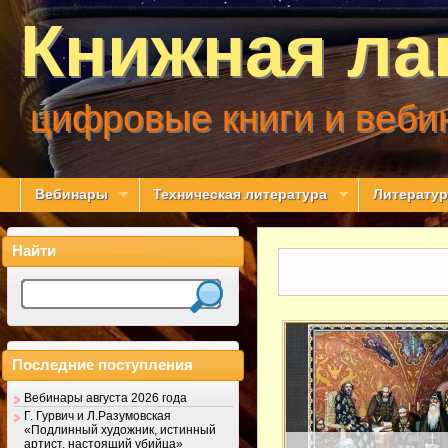
Книжная ла
цифровые книги и веби
Вебинары
Техническая литература
Литератур
Найти
Последние поступления
Вебинары августа 2026 года
Г. Гурвич и Л.Разумовская
«Подлинный художник, истинный
артист, настоящий убийца»