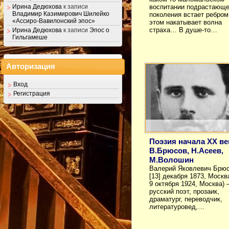
воспитании подрастающе
Ирина Дедюхова
к записи
Владимир Казимирович Шилейко
поколения встает ребром
«Ассиро-Вавилонский эпос»
этом накатывает волна
страха… В душе-то…
Ирина Дедюхова
к записи
Эпос о
Гильгамеше
Авторизация
Вход
Регистрация
Поэзия начала XX ве
В.Брюсов, Н.Асеев,
М.Волошин
Валерий Яковлевич Брюс
[13] декабря 1873, Моск
9 октября 1924, Москва)
русский поэт, прозаик,
драматург, переводчик,
литературовед,…