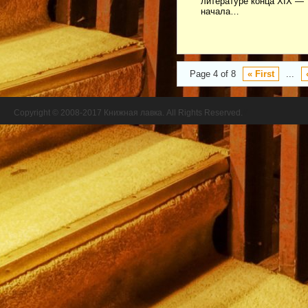
литературе конца XIX —
начала…
Page 4 of 8
« First
...
Copyright © 2008-2017 Книжная лавка. All Rights Reserved.
//