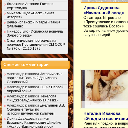
Джоаккино Антонио Россини
Ирина Дедюхова
«Артемида»
«Начальный свод»
Михаэль Энде «Бесконечная
история»
От автора: В романе
«Преступление и наказан
Вечер испанской гитары и танца
тоже сошлись Восток и
фламенко
Запад, но на ином уровн
Пинедо Луис «Испанская новелла
на уровне идей.…
Золотого века»
Стратегическая программа на
примере Постановления СМ СССР
№ 870 от 21.10.1979
Свежие комментарии
Александр
к записи
Исторические
портреты: Василий Данилович
Соколовский
Александр
к записи
США в Первой
мировой войне
Александр
к записи
Пенелопа
Фицджеральд «Книжная лавка»
Александр
к записи
Емельянов В.В.
Основные труды по
Наталья Иванова
истории шумерской культуры
«Этюды о воспитани
Ирина Дедюхова
к записи
Владимир Казимирович Шилейко
Рано или поздно, а вопро
«Ассиро-Вавилонский эпос»
каком-то маломальском