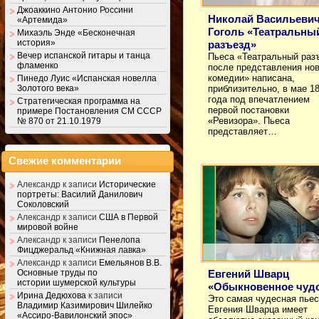
Джоаккино Антонио Россини
Николай Васильеви
«Артемида»
Гоголь «Театральны
Михаэль Энде «Бесконечная
история»
разъезд»
Вечер испанской гитары и танца
Пьеса «Театральный раз
фламенко
после представления но
комедии» написана,
Пинедо Луис «Испанская новелла
Золотого века»
приблизительно, в мае 1
года под впечатлением
Стратегическая программа на
первой постановки
примере Постановления СМ СССР
«Ревизора». Пьеса
№ 870 от 21.10.1979
представляет…
Свежие комментарии
Александр
к записи
Исторические
портреты: Василий Данилович
Соколовский
Александр
к записи
США в Первой
мировой войне
Александр
к записи
Пенелопа
Фицджеральд «Книжная лавка»
Александр
к записи
Емельянов В.В.
Евгений Шварц
Основные труды по
истории шумерской культуры
«Обыкновенное чуд
Ирина Дедюхова
к записи
Это самая чудесная пье
Владимир Казимирович Шилейко
Евгения Шварца имеет
«Ассиро-Вавилонский эпос»