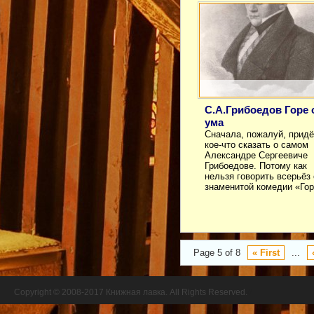
С.А.Грибоедов Горе 
ума
Сначала, пожалуй, придё
кое-что сказать о самом
Александре Сергеевиче
Грибоедове. Потому как
нельзя говорить всерьёз 
знаменитой комедии «Го
Page 5 of 8
« First
...
Copyright © 2008-2017 Книжная лавка. All Rights Reserved.
//