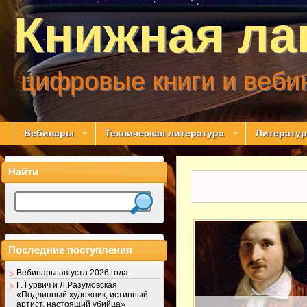
Книжная ла
цифровые книги и веби
Вебинары
Техническая литература
Литератур
Найти
Последние поступления
Вебинары августа 2026 года
Г. Гурвич и Л.Разумовская
«Подлинный художник, истинный
артист, настоящий убийца»