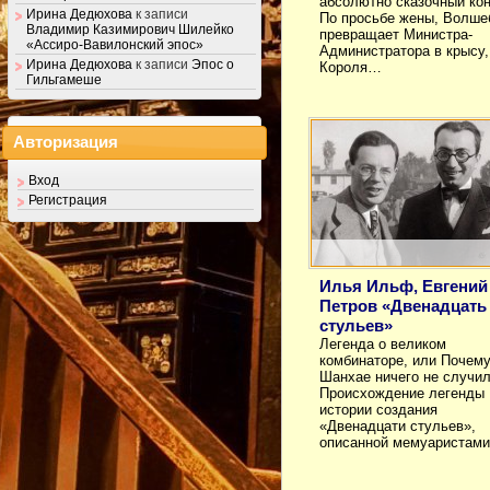
абсолютно сказочный кон
Ирина Дедюхова
к записи
По просьбе жены, Волше
Владимир Казимирович Шилейко
превращает Министра-
«Ассиро-Вавилонский эпос»
Администратора в крысу,
Ирина Дедюхова
к записи
Эпос о
Короля…
Гильгамеше
Авторизация
Вход
Регистрация
Илья Ильф, Евгений
Петров «Двенадцать
стульев»
Легенда о великом
комбинаторе, или Почему
Шанхае ничего не случи
Происхождение легенды
истории создания
«Двенадцати стульев»,
описанной мемуаристам