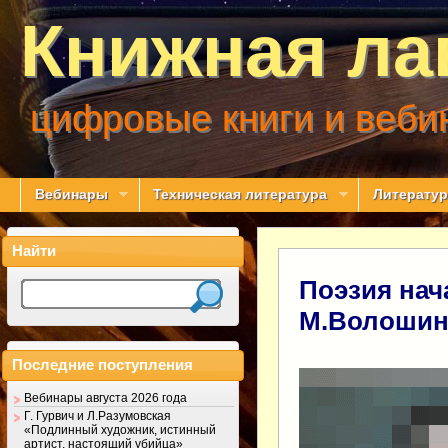
Книжная ла
цифровые книги и веби
Вебинары
Техническая литература
Литератур
Найти
Поэзия нач
М.Волоши
Последние поступления
Вебинары августа 2026 года
Г. Гурвич и Л.Разумовская
«Подлинный художник, истинный
артист, настоящий убийца»