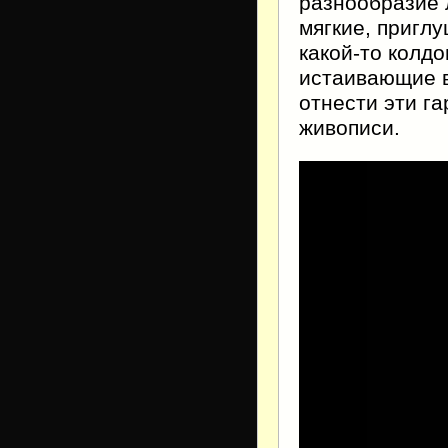
разнообразие 
мягкие, пригл
какой-то колдо
истаивающие в
отнести эти г
живописи.