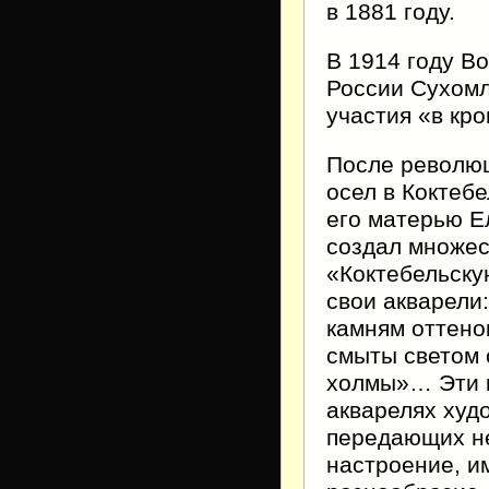
в 1881 году.
В 1914 году В
России Сухомл
участия «в кр
После револю
осел в Коктеб
его матерью Е
создал множес
«Коктебельску
свои акварели
камням оттено
смыты светом 
холмы»… Эти н
акварелях худ
передающих не
настроение, и