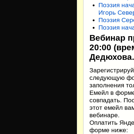
Поэзия нач
Игорь Севе
Поэзия Сер
Поэзия нач
Вебинар пр
20:00 (вр
Дедюхова
Зарегистрируй
следующую фор
заполнения тол
Емейл в форме
совпадать. По
этот емейл ва
вебинаре.
Оплатить Янде
форме ниже: