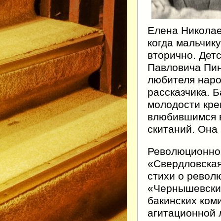
Елена Николае
когда мальчику
вторично. Детс
Павловича Пин
любителя наро
рассказчика. 
молодости кре
влюбившимся в
скитаний. Она
Революционно
«Свердловская
стихи о револ
«Чернышевский
бакинских ком
агитационной 