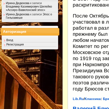
Ирина Дедюхова
к записи
раскритикован
Владимир Казимирович Шилейко
«Ассиро-Вавилонский эпос»
Ирина Дедюхова
к записи
Эпос о
После Октябрь
Гильгамеше
участвовал в 
работал в раз
Авторизация
прежнему был 
любом начатом
Вход
Регистрация
Комитет по ре
Московское от
по 1919 год з
при Наркомпро
Президиума Вс
такового руко
поэтов различ
году Брюсов с
Lib.Ru
/
Классика
:
Бр
Валерий Брю