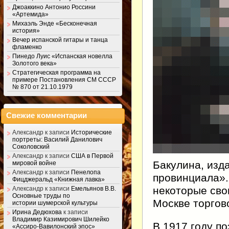
Джоаккино Антонио Россини
«Артемида»
Михаэль Энде «Бесконечная
история»
Вечер испанской гитары и танца
фламенко
Пинедо Луис «Испанская новелла
Золотого века»
Стратегическая программа на
примере Постановления СМ СССР
№ 870 от 21.10.1979
Свежие комментарии
Александр
к записи
Исторические
портреты: Василий Данилович
Соколовский
Александр
к записи
США в Первой
Бакулина, изда
мировой войне
Александр
к записи
Пенелопа
провинциала».
Фицджеральд «Книжная лавка»
некоторые свои
Александр
к записи
Емельянов В.В.
Основные труды по
Москве торгов
истории шумерской культуры
Ирина Дедюхова
к записи
Владимир Казимирович Шилейко
В 1917 году п
«Ассиро-Вавилонский эпос»