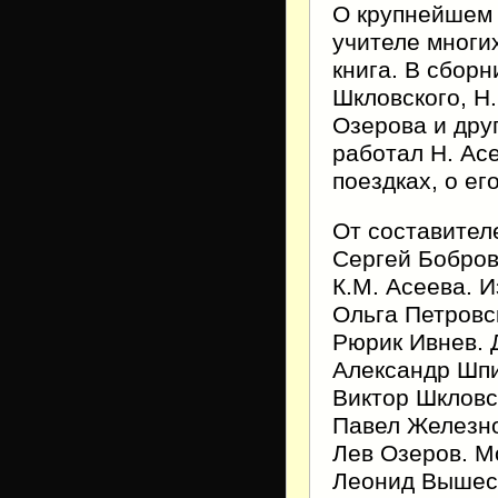
О крупнейшем 
учителе многи
книга. В сборн
Шкловского, Н.
Озерова и друг
работал Н. Асе
поездках, о е
От составител
Сергей Бобров
К.М. Асеева. 
Ольга Петровс
Рюрик Ивнев. 
Александр Шпи
Виктор Шкловс
Павел Железно
Лев Озеров. М
Леонид Вышесл