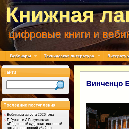
Книжная ла
цифровые книги и веби
Вебинары
Техническая литература
Литератур
Найти
Винченцо 
Последние поступления
Вебинары августа 2026 года
Г. Гурвич и Л.Разумовская
«Подлинный художник, истинный
артист, настоящий убийца»