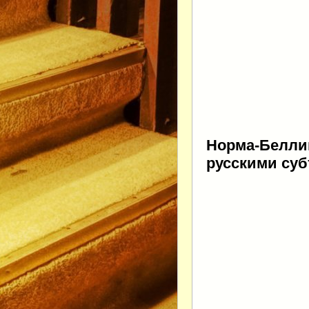
Норма-Беллин
русскими су