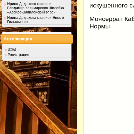
искушенного с
Ирина Дедюхова
к записи
Владимир Казимирович Шилейко
«Ассиро-Вавилонский эпос»
Монсеррат Каб
Ирина Дедюхова
к записи
Эпос о
Гильгамеше
Нормы
Авторизация
Вход
Регистрация