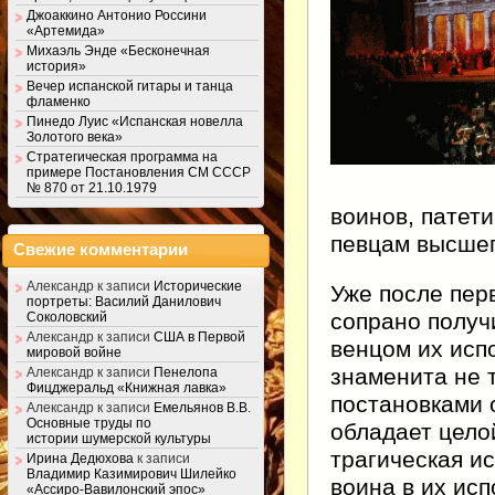
Джоаккино Антонио Россини
«Артемида»
Михаэль Энде «Бесконечная
история»
Вечер испанской гитары и танца
фламенко
Пинедо Луис «Испанская новелла
Золотого века»
Стратегическая программа на
примере Постановления СМ СССР
№ 870 от 21.10.1979
воинов, патет
певцам высшег
Свежие комментарии
Александр
к записи
Исторические
Уже после перв
портреты: Василий Данилович
сопрано получ
Соколовский
Александр
к записи
США в Первой
венцом их исп
мировой войне
знаменита не 
Александр
к записи
Пенелопа
Фицджеральд «Книжная лавка»
постановками 
Александр
к записи
Емельянов В.В.
Основные труды по
обладает цело
истории шумерской культуры
трагическая и
Ирина Дедюхова
к записи
Владимир Казимирович Шилейко
воина в их ис
«Ассиро-Вавилонский эпос»