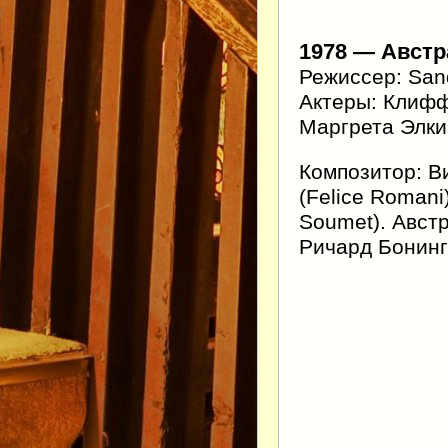
1978 — Авст
Режиссер: San
Актеры: Клифф
Маргрета Элки
Композитор: В
(Felice Romani
Soumet). Австр
Ричард Бонинг 