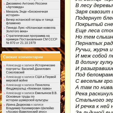
Джоаккино Антонио Россини
В лесу деревь
«Артемида»
Заря сквозит
Михаэль Энде «Бесконечная
история»
Подернут бле
Вечер испанской гитары и танца
Покрытый сне
фламенко
Пинедо Луис «Испанская новелла
Еще леса сто
Золотого века»
Но тем слышн
Стратегическая программа на
примере Постановления СМ СССР
Пернатых рад
№ 870 от 21.10.1979
Ручьи, журча и
И меж собой п
Свежие комментарии
В долину гулк
Александр
к записи
Исторические
И разыгравши
портреты: Василий Данилович
Соколовский
Под беломрам
Александр
к записи
США в Первой
С веселым гр
мировой войне
Александр
к записи
Пенелопа
А там по нива
Фицджеральд «Книжная лавка»
Река раскинул
Александр
к записи
Емельянов В.В.
Основные труды по
Стального зе
истории шумерской культуры
Ирина Дедюхова
к записи
И речка к ней 
Владимир Казимирович Шилейко
За льдиной вы
«Ассиро-Вавилонский эпос»