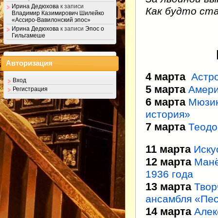
Ирина Дедюхова
к записи
Как будто ст
Владимир Казимирович Шилейко
«Ассиро-Вавилонский эпос»
Ирина Дедюхова
к записи
Эпос о
Гильгамеше
Авторизация
4 марта
Астро
Вход
5 марта
Амери
Регистрация
6 марта
Мюзик
история»
7 марта
Теодо
11 марта
Иску
12 марта
Манё
1936 года
13 марта
Твор
ансамбля «Пе
14 марта
Алек