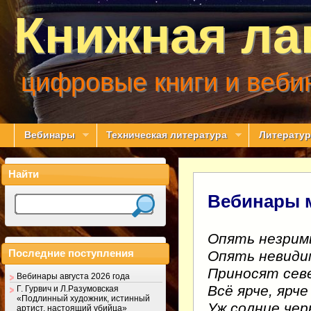
Книжная ла
цифровые книги и веби
Вебинары
Техническая литература
Литератур
Найти
Вебинары м
Опять незрим
Последние поступления
Опять невиди
Приносят сев
Вебинары августа 2026 года
Всё ярче, ярче
Г. Гурвич и Л.Разумовская
«Подлинный художник, истинный
Уж солнце чер
артист, настоящий убийца»