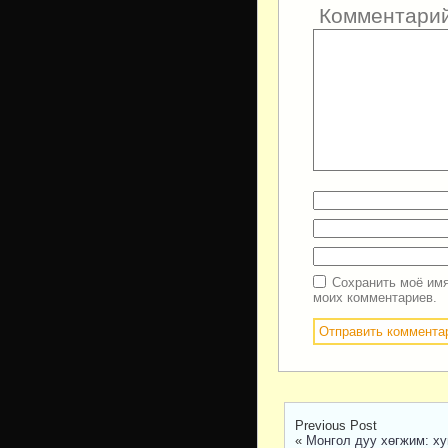
Комментари
Сохранить моё имя
моих комментариев.
Previous Post
«
Монгол дуу хөгжим: ху