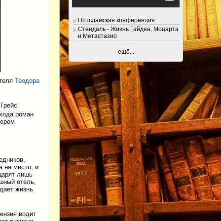
Потсдамская конференция
Стендаль - Жизнь Гайдна, Моцарта
и Метастазио
ещё...
ателя
Теодора
Грейс
хода роман
сером
едников,
 на место, и
царят лишь
шный отель,
дает жизнь
ензия водит