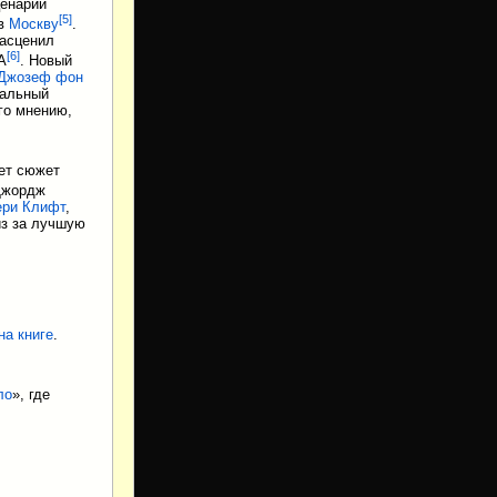
ценарий
[
5
]
 в
Москву
.
расценил
[
6
]
А
. Новый
Джозеф фон
чальный
го мнению,
ает сюжет
Джордж
ери Клифт
,
из за лучшую
на книге
.
ло
», где