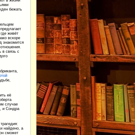
рот в жизни
зьями
жден бежать
дельцем
 предлагает
, где живёт
нако вскоре
д знакомится
 отношения.
 в связь с
дого
бриканта,
отой
адьбе,
ить её
оберта
ом случае
, и Сондра
трагедия:
и найдено, а
 он сможет