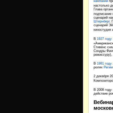
кампании
пр
настолько д
Глава органи
подписание 
сценарий на
Штернберг
. 
сценарий Эй
киностудия 
В
1927 году
«Американск
Стивенс сня
Сондры Фи
режиссуру),
В
1981 году
ролях
Регим
2 декабря 2
Композитор
В 2008 году
действие ро
Вебинар
москов