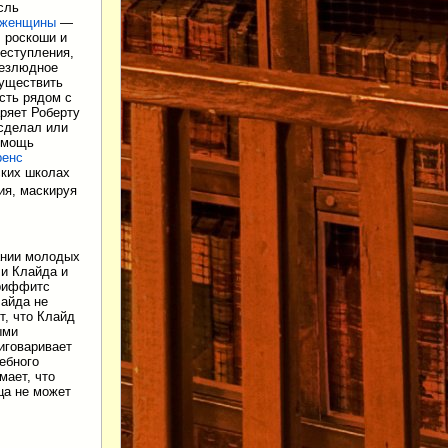
сль
 женщины
—
, роскоши и
еступления,
безлюдное
существить
есть рядом с
аряет Роберту
 сделал или
помощь
ренс
ских школах
ия, маскируя
ании молодых
 и Клайда и
Гриффитс
лайда не
т, что Клайд
ыми
иговаривает
дебного
мает, что
ца не может