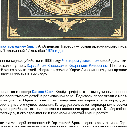
кая трагедия»
(
англ.
An American Tragedy
) — роман американского пис
опубликованный 17 декабря
1925 года
.
ан на случае убийства в 1906 году
Честером Джилеттом
своей девушки 
хожем случае с
Карлайлом Харрисом
и
Кларенсом Ричесоном
. После вы
й успех у читателей. Издатель романа Хорэс Ливрайт выступил продю
 версии романа в 1926 году.
чинается в городе
Канзас-Сити
. Клайд Гриффитс — сын уличных пропов
ого воспитывают детей в религиозной вере. Родители переезжали с места
м не учился. Однако с юных лет Клайд мечтает вырваться из мира, где 
горечь унылого существования. Клайд устраивается коридорным в роско
рузья приобщают его к алкоголю и посещению проституток. Клайд наблю
ояльцев, и его стремление к красивой и богатой жизни растёт.
ается молодой продавщицей Гортензией Бригс, однако расчётливая Горт