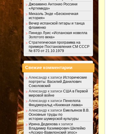
Джоаккино Антонио Россини
«Артемида»
Михаэль Энде «Бесконечная
история»
Вечер испанской гитары и танца
фламенко
Пинедо Луис «Испанская новелла
Золотого века»
Стратегическая программа на
примере Постановления СМ СССР
№ 870 от 21.10.1979
Свежие комментарии
Александр
к записи
Исторические
портреты: Василий Данилович
Соколовский
Александр
к записи
США в Первой
мировой войне
Александр
к записи
Пенелопа
Фицджеральд «Книжная лавка»
Александр
к записи
Емельянов В.В.
Основные труды по
истории шумерской культуры
Ирина Дедюхова
к записи
Владимир Казимирович Шилейко
«Ассиро-Вавилонский эпос»