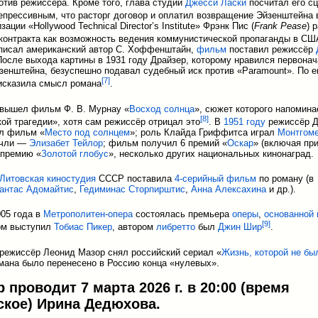
отив режиссёра. Кроме того, глава студии
Джесси Ласки
посчитал его с
епрессивным, что расторг договор и оплатил возвращение Эйзенштейна
зации «Hollywood Technical Director’s Institute» Фрэнк Пис (
Frank Pease
) 
контракта как возможность ведения коммунистической пропаганды в СШ
писал американский автор С. Хоффенштайн,
фильм
поставил режиссёр
После выхода картины в 1931 году Драйзер, которому нравился первона
зенштейна, безуспешно подавал судебный иск против «Paramount». По е
[
7
]
исказила смысл романа
.
вышел фильм Ф. В. Мурнау «
Восход солнца
», сюжет которого напомин
[
8
]
ой трагедии», хотя сам режиссёр отрицал это
. В
1951 году
режиссёр 
л фильм «
Место под солнцем
»; роль Клайда Гриффитса играл
Монтгом
нчли —
Элизабет Тейлор
; фильм получил 6 премий «
Оскар
» (включая пр
 премию «
Золотой глобус
», несколько других национальных кинонаград.
Литовская киностудия
СССР поставила
4-серийный фильм
по роману (в
антас Адомайтис
,
Гедиминас Сторпирштис
,
Анна Алексахина
и др.).
005 года в
Метрополитен-опера
состоялась премьера
оперы
,
основанной 
[
9
]
ом выступил
Тобиас Пикер
, автором
либретто
был
Джин Шир
.
 режиссёр Леонид Мазор снял российский сериал «
Жизнь, которой не бы
мана было перенесено в Россию конца «нулевых».
 проводит 7 марта 2026 г. в 20:00 (время
ское) Ирина Дедюхова.