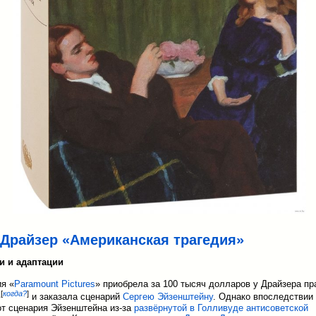
 Драйзер «Американская трагедия»
и и адаптации
я «
Paramount Pictures
» приобрела за 100 тысяч долларов у Драйзера пр
[
когда?
]
ю
и заказала сценарий
Сергею Эйзенштейну
. Однако впоследствии
от сценария Эйзенштейна из-за
развёрнутой в Голливуде антисоветской