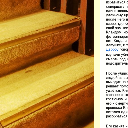
избавиться 
совершить п
единственны
удачному бр
после чего 
озеро, где 
свой замысе
Клайдом, но
фотоаппарат
нет. Когда 
девушке, и 
Дэрроу
гово
изучали уби
смерть под 
подозритель
После убийс
людей из вы
выходит на 
решает помо
удаётся. Кл
заранее гот
костюмом и 
его к смерт
процесса Кл
остался оди
разобраться
Его казнят 