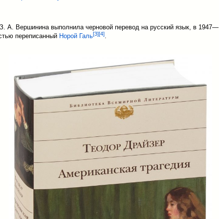
 З. А. Вершинина выполнила черновой перевод на русский язык, в 1947—
[
3
]
[
4
]
остью переписанный
Норой Галь
.