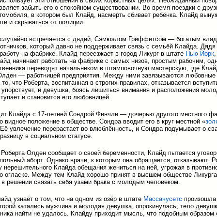
и использует эти отношения в своих корыстных целях. Неожиданный пово
авляет забыть его о спокойном существовании. Во время поездки с дру
томобиля, в котором был Клайд, насмерть сбивает ребёнка. Клайд выну
ити и скрываться от полиции.
 случайно встречается с дядей, Сэмюэлом Гриффитсом — богатым вла
отничков, который давно не поддерживает связь с семьёй Клайда. Дядя
работу на фабрике. Клайд переезжает в город Ликург в штате
Нью-Йорк
лайд начинает работать на фабрике с самых низов, простым рабочим, од
ственника переводят начальником в штамповочную мастерскую, где Клай
Олден — работницей предприятия. Между ними завязываются любовные
то, что Роберта, воспитанная в строгих правилах, отказывается вступить
 упорствует, и девушка, боясь лишиться внимания и расположения моло
ступает и становится его любовницей.
ит Клайда с 17-летней Сондрой Финчли — дочерью другого местного фа
 видное положение в обществе. Сондра вводит его в круг местной «
зол
 Её увлечение перерастает во влюблённость, и Сондра подумывает о св
 разницу в социальном статусе.
Роберта Олден сообщает о своей беременности, Клайд пытается уговор
польный аборт. Однако врачи, к которым она обращается, отказывают. Р
у нерешительного Клайда обещания жениться на ней, угрожая в противн
о огласке. Между тем Клайд хорошо принят в высшем обществе Ликурга
 в решении связать себя узами брака с молодым человеком.
лайд узнаёт о том, что на одном из озёр в штате
Массачусетс
произошла 
оторой катались мужчина и молодая девушка, опрокинулась; тело девушк
тника найти не удалось. Клайду приходит мысль, что подобным образом