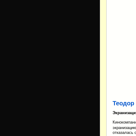
Теодор
Экранизаци
Кинокомпани
экранизаци
отказалась 