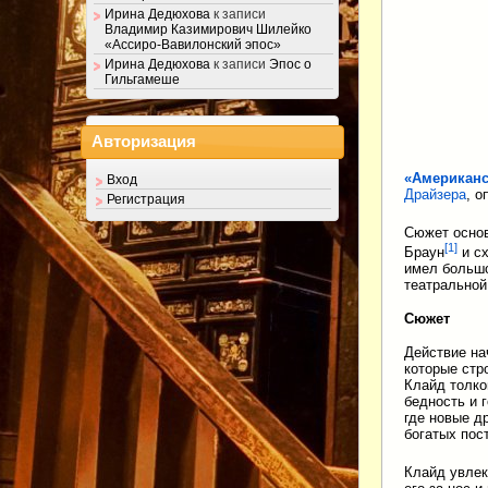
Ирина Дедюхова
к записи
Владимир Казимирович Шилейко
«Ассиро-Вавилонский эпос»
Ирина Дедюхова
к записи
Эпос о
Гильгамеше
Авторизация
«Американс
Вход
Драйзера
, 
Регистрация
Сюжет основ
[
1
]
Браун
и с
имел большо
театральной
Сюжет
Действие на
которые стр
Клайд толко
бедность и 
где новые д
богатых пост
Клайд увлек