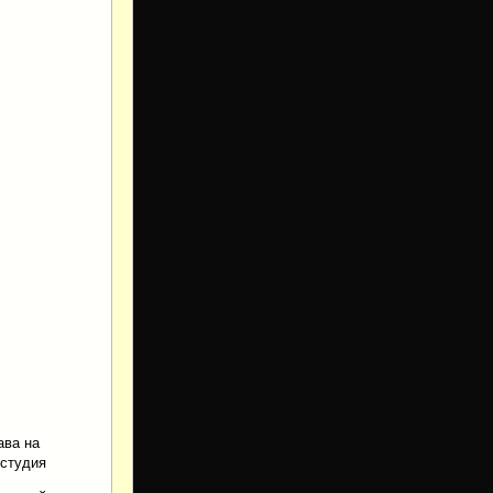
ава на
 студия