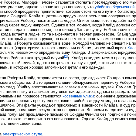
от Роберты. Молодой человек старается отогнать преследующую его мы
реступление, однако в конце концов понимает, что
убийство беременной
й способ преодолеть препятствие, которое стоит на его пути к богатству
аку с Сондрой. Клайд тщательно продумывает весь план совершения пр
приглашает Роберту покататься на лодке. Они отправляются вдвоём на 
Клайд берёт лодку напрокат. Однако в тот момент, когда Клайд должен о
л, он впадает в оцепенение, не в силах убить девушку. Роберта хочет с
 когда встаёт в лодке, то та накреняется и теряет равновесие. Клайд уд
ом, который держит в руках, но сам не может понять: намеренно он это
и Клайд, и Роберта оказываются в воде, молодой человек не спешит на 
та тонет (характеризуя тонкость описания события, известный юрист
Кла
рил, что невозможно определить вину Клайда. В американских юридиче
[
2
]
йство Роберты как трудный случай
). Клайд покидает место преступлен
несчастный случай, однако встречает в лесу людей, которым он кажется
ным, и которые хорошо запоминают детали его одежды.
тва Роберты Клайд отправляется на озеро, где отдыхает Сондра в комп
сшего общества. В это время полиция обнаруживает переписку Роберты
его след. Убийцу арестовывают на глазах у его новых друзей. Сэмюэл 
чь племяннику и нанимает ему опытных адвокатов, однако оправдать К
ючевыми на процессе становятся
косвенные улики
: обвинение доказывае
овился совершить преступление, взяв с собой в лодку чемодан с запасн
шляпой. Эти факты убеждают присяжных в виновности Клайда, и суд пр
ной казни, апелляция результатов не приносит. Во время следствия и су
айд получает прощальное письмо от Сондры Финчли без подписи и пони
нок, и никто не поверит в его невиновность. Однако Клайд до самого кон
 в степени своей вины.
на
электрическом стуле
.