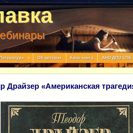
лавка
вебинары
Литература
Об авторах
Кино-книга
АНО ДПО СПБ 
р Драйзер «Американская трагеди