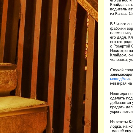
его за нос 
Клайда заст
водитель ав
из Канзас-С
В Чикаго он
фабрики вор
племяннику 
его дядя. К
его как род
с Робертой 
Несмотря на 
Клайдом, он
человека, у
Случай свод
занимающего
молодёжи
».
невзирая на
Неожиданно 
сделать под
добивается 
предать дел
укрепляется
Из газеты К
лодка, на к
тело её спу