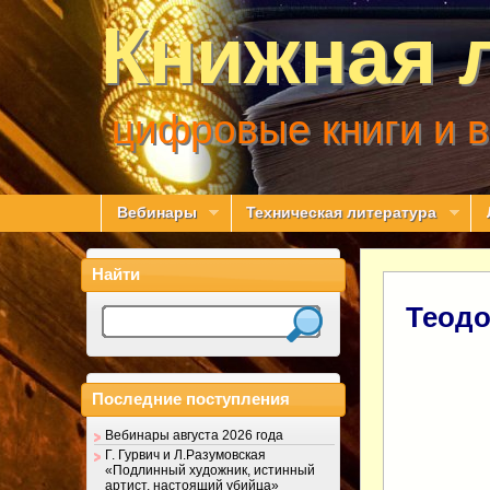
Книжная 
цифровые книги и 
Вебинары
Техническая литература
Найти
Теодо
Последние поступления
Вебинары августа 2026 года
Г. Гурвич и Л.Разумовская
«Подлинный художник, истинный
артист, настоящий убийца»