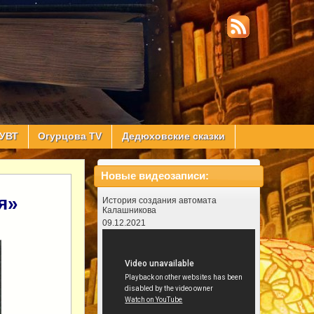
УВТ
Огурцова TV
Дедюховские сказки
Новые видеозаписи:
я»
История создания автомата
Калашникова
09.12.2021