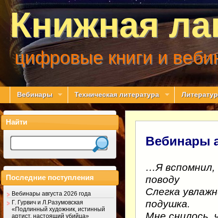
Книжная ла
цифровые книги и веби
Вебинары
Техническая литература
Литератур
Найти
Вебинары а
…Я вспомнил, 
Последние поступления
поводу
Слегка увлаж
Вебинары августа 2026 года
подушка.
Г. Гурвич и Л.Разумовская
«Подлинный художник, истинный
Мне снилось, 
артист, настоящий убийца»