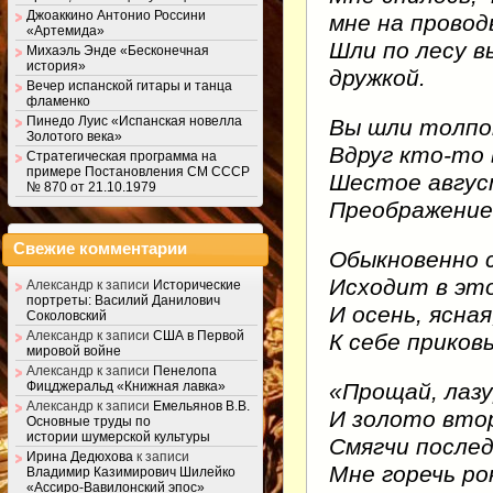
Джоаккино Антонио Россини
мне на провод
«Артемида»
Шли по лесу в
Михаэль Энде «Бесконечная
история»
дружкой.
Вечер испанской гитары и танца
фламенко
Пинедо Луис «Испанская новелла
Вы шли толпою
Золотого века»
Вдруг кто-то 
Стратегическая программа на
примере Постановления СМ СССР
Шестое авгус
№ 870 от 21.10.1979
Преображение
Свежие комментарии
Обыкновенно 
Исходит в это
Александр
к записи
Исторические
портреты: Василий Данилович
И осень, ясная
Соколовский
Александр
к записи
США в Первой
К себе прико
мировой войне
Александр
к записи
Пенелопа
«Прощай, лаз
Фицджеральд «Книжная лавка»
Александр
к записи
Емельянов В.В.
И золото вто
Основные труды по
истории шумерской культуры
Смягчи послед
Ирина Дедюхова
к записи
Мне горечь ро
Владимир Казимирович Шилейко
«Ассиро-Вавилонский эпос»