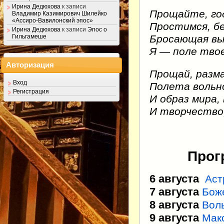
Ирина Дедюхова
к записи
Прощайте, го
Владимир Казимирович Шилейко
«Ассиро-Вавилонский эпос»
Простимся, б
Ирина Дедюхова
к записи
Эпос о
Бросающая вы
Гильгамеше
Я — поле твое
Авторизация
Прощай, разма
Вход
Полета вольн
Регистрация
И образ мира,
И творчество
Прог
6 августа
Аст
7 августа
Бож
8 августа
Вол
9 августа
Мак