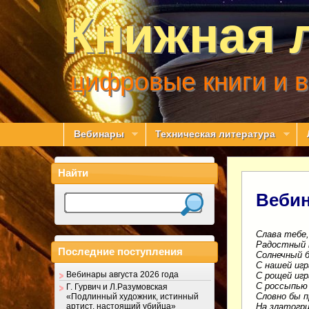
Книжная 
цифровые книги и 
Вебинары
Техническая литература
Найти
Вебин
Слава тебе,
Радостный 
Последние поступления
Солнечный 
С нашей игр
Вебинары августа 2026 года
С рощей игр
С россыпью 
Г. Гурвич и Л.Разумовская
Словно бы п
«Подлинный художник, истинный
артист, настоящий убийца»
На златогри