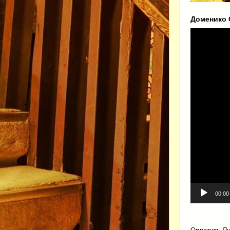
Доменико С
Видеоплеер
00:00