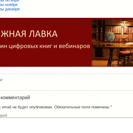
ры октября
ры ноября
ры декабря
ры
 комментарий
 email не будет опубликован.
Обязательные поля помечены
*
арий