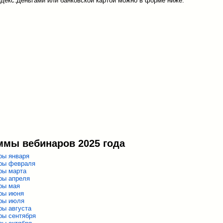
декс.Деньгами или банковской картой можно в форме ниже:
ммы вебинаров 2025 года
ры января
ры февраля
ры марта
ры апреля
ры мая
ры июня
ры июля
ры августа
ры сентября