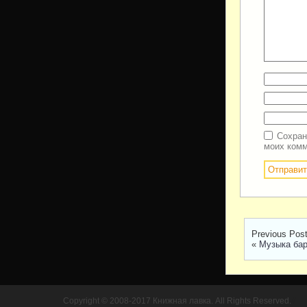
Сохран
моих комм
Previous Pos
«
Музыка бар
Copyright © 2008-2017 Книжная лавка. All Rights Reserved.
//