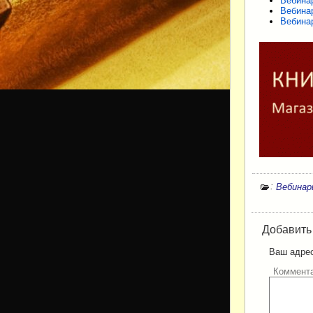
Вебина
Вебина
Вебина
:
Вебина
Добавить
Ваш адрес
Коммент