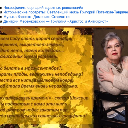
ря
Некрофилия: сценарий «цветных революций»
ря
Исторические портреты: Светлейший князь Григорий Потемкин-Таврич
ря
Музыка барокко: Доменико Скарлатти
ря
Дмитрий Мережковский — Трилогия «Христос и Антихрист»