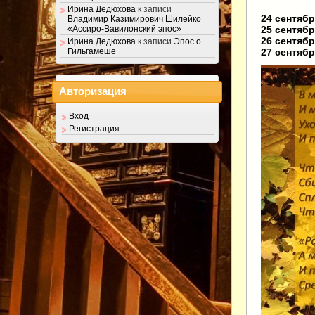
Ирина Дедюхова
к записи
24 сентяб
Владимир Казимирович Шилейко
25 сентяб
«Ассиро-Вавилонский эпос»
26 сентяб
Ирина Дедюхова
к записи
Эпос о
27 сентяб
Гильгамеше
Авторизация
Вход
Регистрация