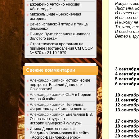
Радуюсь гр
Джоаккино Антонио Россини
Листьям, ко
«Артемида»
И ничего не
Михаэль Энде «Бесконечная
И ничего не 
история»
И никому не
Вечер испанской гитары и танца
То, что, с з
фламенко
В бездне та
Пинедо Луис «Испанская новелла
Ветер и гр
Золотого века»
Стратегическая программа на
примере Постановления СМ СССР
№ 870 от 21.10.1979
3 сентября
Свежие комментарии
4 сентября
5 сентябр
Александр
к записи
Исторические
6 сентябр
портреты: Василий Данилович
Соколовский
10 сентяб
Александр
к записи
США в Первой
мировой войне
11 сентяб
12 сентяб
Александр
к записи
Пенелопа
Фицджеральд «Книжная лавка»
13 сентяб
Александр
к записи
Емельянов В.В.
Основные труды по
17 сентяб
истории шумерской культуры
18 сентяб
Ирина Дедюхова
к записи
19 сентяб
Владимир Казимирович Шилейко
20 сентяб
«Ассиро-Вавилонский эпос»