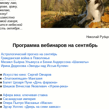
омкому лаю,
рове, грачу,
 желаю,
хочу!
 известно
имой говоря,
ится небесной
усть октября…
Николай Рубцо
Программа вебинаров на сентябрь
Астрологический прогноз на сентябрь
Гражданская война в Поволожье
я
Мюзикл Бьёрна Ульвеуса и Бенни Андерссона «Шахматы»
я
Ирина Дедюхова «Звезды над Иссык-Кулем»
ря
Искусство кино: Сергей Овчаров
ря
«Златокипящая» Мангазея
ря
Балет Цезаря Пуни «Дочь фараона»
ря
Шишков Вячеслав Яковлевич «Угрюм-река»
ря
Афера века: ключевая ставка
ря
Сасанидская империя
ря
Опера Пьетро Масканьи «Маски»
ря
Эдгар Уоллес «Дверь на семи замках»