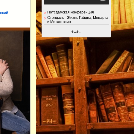
Потсдамская конференция
еский
Стендаль - Жизнь Гайдна, Моцарта
и Метастазио
ещё...