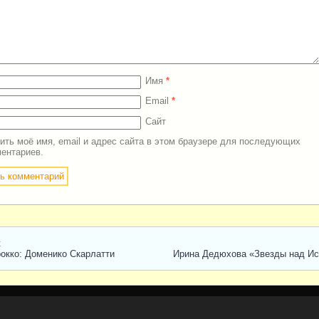
Имя
*
Email
*
Сайт
ить моё имя, email и адрес сайта в этом браузере для последующих
ентариев.
t
окко: Доменико Скарлатти
Ирина Дедюхова «Звезды над И