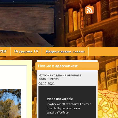
УВТ
Огурцова TV
Дедюховские сказки
Новые видеозаписи:
История создания автомата
Калашникова
09.12.2021