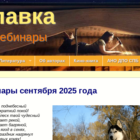
лавка
вебинары
Литература
Об авторах
Кино-книга
АНО ДПО СПБ 
ары сентября 2025 года
 поднебесный
краткий покой!
блеск твой чудесный
ает рекой,
ает багряной,
ягод в сенях,
раздник нагрянул
вых конях!