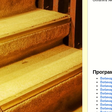
Оплатить Ян
Програ
Вебина
Вебина
Вебина
Вебина
Вебина
Вебина
Вебина
Вебина
Вебина