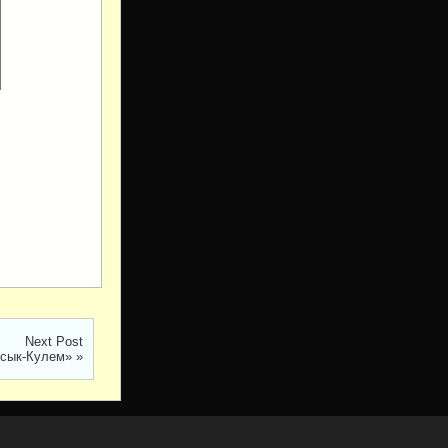
Next Post
ссык-Кулем»
»