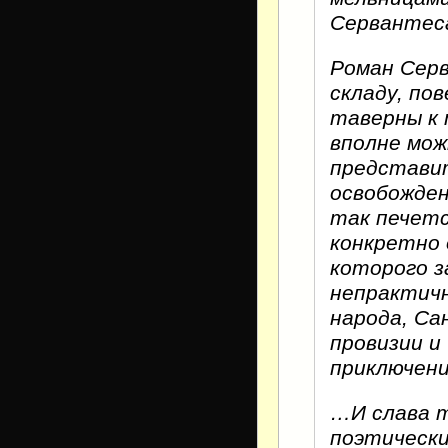
Сервантес
Роман Серв
складу, по
таверны к 
вполне мож
представит
освобожден
так печетс
конкретно 
которого з
непрактичн
народа, Са
провизии и
приключени
…И слава т
поэтически