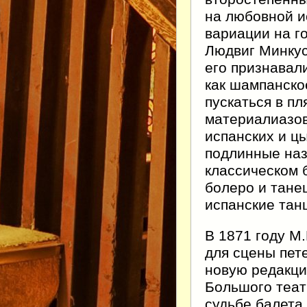
на любовной и
вариации на г
Людвиг Минкус
его признавал
как шампанско
пускаться в пл
материалиазов
испанских и цы
подлинные наз
классическом 
болеро и тане
испанские тан
В 1871 году М
для сцены пет
новую редакци
Большого теат
судьбе балета