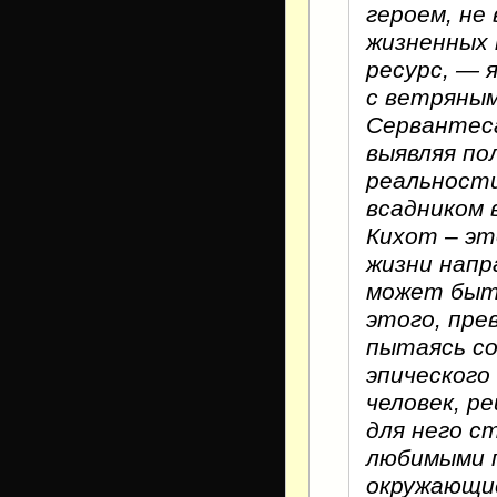
героем, не
жизненных 
ресурс, — 
с ветряным
Сервантес
выявляя п
реальности
всадником 
Кихот – эт
жизни напр
может быть
этого, пре
пытаясь с
эпического
человек, р
для него с
любимыми п
окружающи