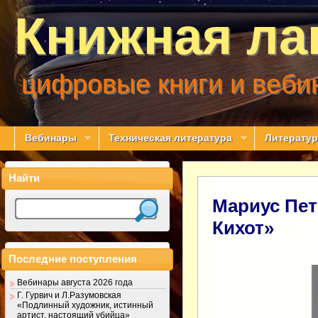
Книжная ла
цифровые книги и веби
Вебинары
Техническая литература
Литератур
Найти
Мариус Пет
Кихот»
Последние поступления
Вебинары августа 2026 года
Г. Гурвич и Л.Разумовская
«Подлинный художник, истинный
артист, настоящий убийца»