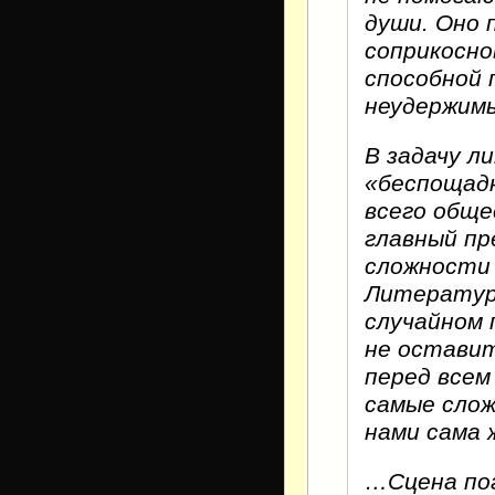
души. Оно 
соприкосно
способной 
неудержим
В задачу 
«беспощадн
всего обще
главный пр
сложности 
Литература
случайном 
не оставит
перед все
самые слож
нами сама 
…Сцена пог