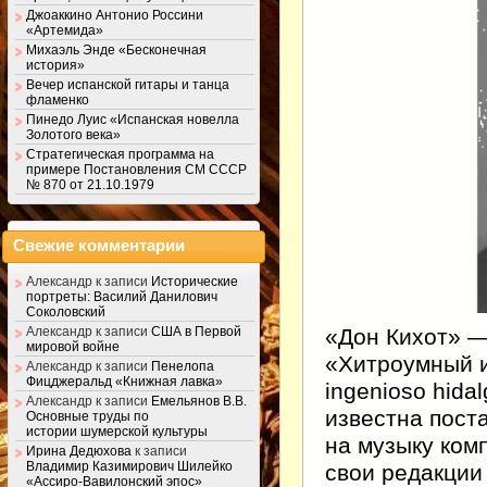
Джоаккино Антонио Россини
«Артемида»
Михаэль Энде «Бесконечная
история»
Вечер испанской гитары и танца
фламенко
Пинедо Луис «Испанская новелла
Золотого века»
Стратегическая программа на
примере Постановления СМ СССР
№ 870 от 21.10.1979
Свежие комментарии
Александр
к записи
Исторические
портреты: Василий Данилович
Соколовский
«Дон Кихот» —
Александр
к записи
США в Первой
мировой войне
«Хитроумный и
Александр
к записи
Пенелопа
Фицджеральд «Книжная лавка»
ingenioso hida
Александр
к записи
Емельянов В.В.
известна пост
Основные труды по
истории шумерской культуры
на музыку ком
Ирина Дедюхова
к записи
Владимир Казимирович Шилейко
свои редакции
«Ассиро-Вавилонский эпос»