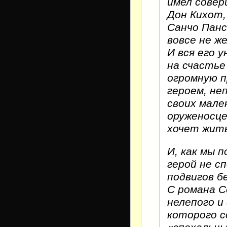
имел совер
Дон Кихот,
Санчо Панс
вовсе не ж
И вся его 
на счастье
огромную п
героем, н
своих мале
оруженосце
хочет жить
И, как мы 
герой не с
подвигов б
С романа 
нелепого и
которого с