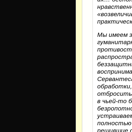
нравственн
«возвеличив
практическ
Мы имеем з
гуманитар
противост
распростра
беззащитны
восприним
Сервантеса
обработки,
отбросить
в чьей-то 
безропотно
устраиваем
полностью
решившие с