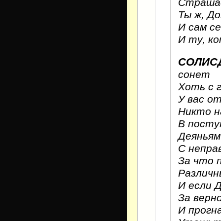
Страшас
Ты ж, Д
И сам с
И ту, ко
СОЛИС
сонет
Хоть с 
У вас о
Никто н
В посту
Деяньям
С непра
За что 
Различн
И если 
За верн
И прогн