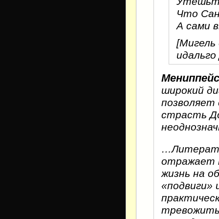
Утешьте
Что Сан
А сами 
[Мигель
идальго
Мениппейс
широкий ди
позволяет 
страсть Д
неоднознач
…Литератур
отражает м
жизнь на о
«подвиги» 
практическ
тревожитьс