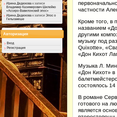
первоначально
Ирина Дедюхова
к записи
Владимир Казимирович Шилейко
частности Але
«Ассиро-Вавилонский эпос»
Ирина Дедюхова
к записи
Эпос о
Гильгамеше
Кроме того, в 
названием «До
другими компо
Авторизация
музыку под ра
Вход
Quixotte», «С
Регистрация
«Дон Кихот Ла
Музыка Л. Мин
«Дон Кихот» в
балетмейстеро
состоялось 14
В романе Серв
готового на л
является осно
второстепенны