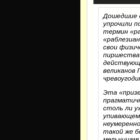
Дошедшие д
упрочили п
термин «ра
«раблезиан
свои физич
пиршества 
действующ
великанов 
чревоугоди
Эта «призе
прагматичн
столь ли у
упивающему
неумеренно
такой же б
мельницами