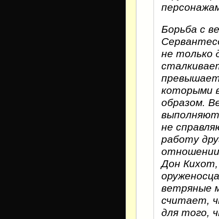
персонажам
Борьба с в
Сервантесо
не только 
сталкивае
превышает 
которыми в
образом. В
выполняют 
не справля
работу дру
отношении 
Дон Кихот,
оруженосца
ветряные м
считает, ч
для того, 