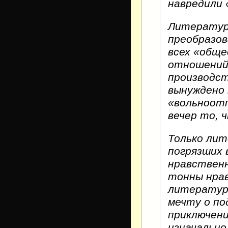
навредили 
Литература
преобразов
всех «обще
отношений 
производст
вынуждено
«вольноотп
вечер то, 
Только лит
погрязших 
нравственн
тонны нрав
литератур
мечту о по
приключени
изначально