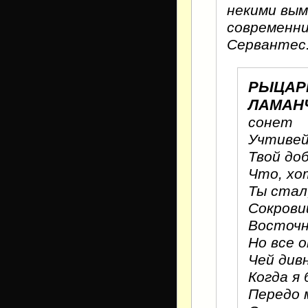
некими вы
современни
Сервантес
РЫЦАР
ЛАМАН
сонет
Учтивей
Твой доб
Что, хо
Ты стал
Сокрови
Восточн
Но все 
Чей див
Когда я 
Передо 