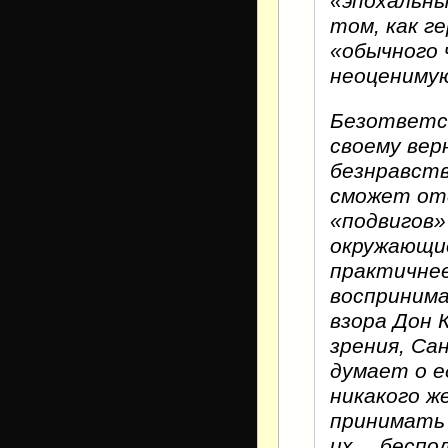
«эпохальны
том, как г
«обычного 
неоцениму
Безответс
своему вер
безнравств
сможет отд
«подвигов»
окружающие
практичнее
воспринима
взора Дон 
зрения, Са
думает о е
никакого ж
принимать 
их… беспол