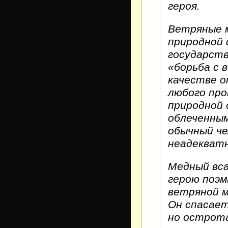
героя.
Ветряные 
природной 
государств
«борьба с 
качестве о
любого пр
природной 
облеченны
обычный че
неадекватн
Медный вса
герою поэм
ветряной м
Он спасает
но острота