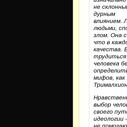
не склонны
дурным
влиянием.
людьми, сп
злом. Она 
что в кажд
качества. 
трудиться 
человека б
определить
мифов, как
Трималхион
Нравственн
выбор чело
своего пут
идеологии 
не помогаю