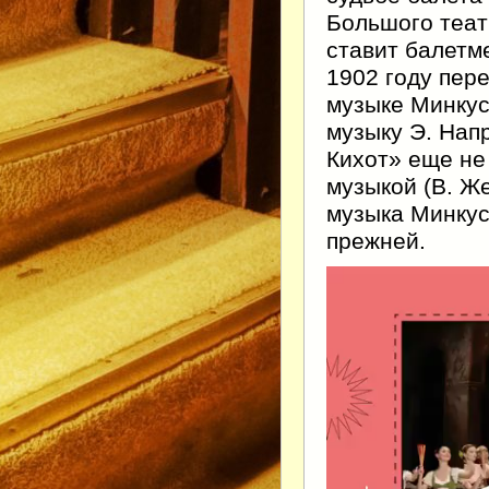
Большого теат
ставит балетм
1902 году пер
музыке Минкус
музыку Э. Нап
Кихот» еще не
музыкой (B. Же
музыка Минкус
прежней.
Видеоплеер