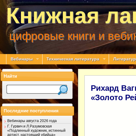
Книжная ла
цифровые книги и веби
Вебинары
Техническая литература
Литератур
Найти
Рихард Ваг
«Золото Ре
Последние поступления
Вебинары августа 2026 года
Г. Гурвич и Л.Разумовская
«Подлинный художник, истинный
артист, настоящий убийца»