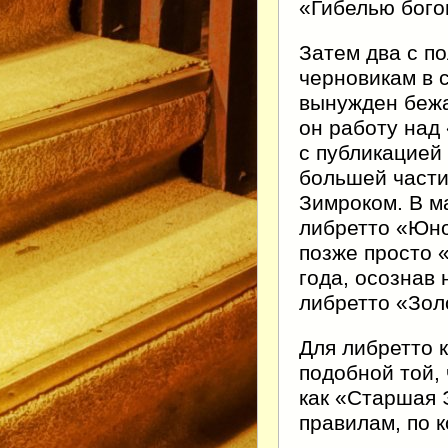
«Гибелью бого
Затем два с п
черновикам в 
вынужден бежа
он работу над 
с публикацией
большей част
Зимроком. В м
либретто «Юно
позже просто 
года, осознав
либретто «Зол
Для либретто 
подобной той, 
как «Старшая 
правилам, по 