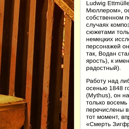
Ludwig Ettmüll
Мюллером», ос
собственном п
случаях компо
сюжетами толь
немецких иссл
персонажей он
так, Водан ста
ярость), к име
радостный).
Работу над ли
осенью 1848 г
(Mythus), он н
только восемь
перечислены в
тот момент, в
«Смерть Зигфри