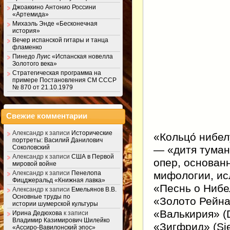
Джоаккино Антонио Россини
«Артемида»
Михаэль Энде «Бесконечная
история»
Вечер испанской гитары и танца
фламенко
Пинедо Луис «Испанская новелла
Золотого века»
Стратегическая программа на
примере Постановления СМ СССР
№ 870 от 21.10.1979
Свежие комментарии
Александр
к записи
Исторические
«Кольцо́ нибел
портреты: Василий Данилович
— «дитя туман
Соколовский
Александр
к записи
США в Первой
опер, основан
мировой войне
мифологии, ис
Александр
к записи
Пенелопа
Фицджеральд «Книжная лавка»
«Песнь о Нибе
Александр
к записи
Емельянов В.В.
Основные труды по
«Золото Рейна»
истории шумерской культуры
«Валькирия» (D
Ирина Дедюхова
к записи
Владимир Казимирович Шилейко
«Зигфрид» (Sie
«Ассиро-Вавилонский эпос»