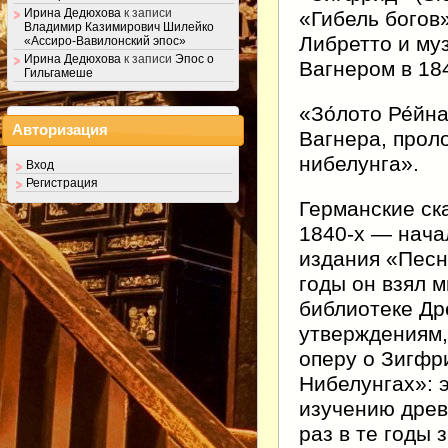
Ирина Дедюхова
к записи
«Гибель богов
Владимир Казимирович Шилейко
Либретто и му
«Ассиро-Вавилонский эпос»
Ирина Дедюхова
к записи
Эпос о
Вагнером в 184
Гильгамеше
«Зо́лото Ре́йн
Авторизация
Вагнера, прол
нибелунга».
Вход
Регистрация
Германские ск
1840-х — нача
издания «Песни
годы он взял 
библиотеке Др
утверждениям,
оперу о Зигфр
Нибелунгах»: 
изучению древ
раз в те годы