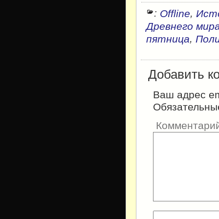
:
,
Offline
Ист
Древнего мир
,
пятница
Поли
Добавить к
Ваш адрес em
Обязательны
Комментари