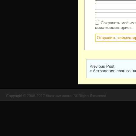
Сохранить моё имя
моих комментариев.
Previous Post
«
Астрология: прогноз н
Copyright © 2008-2017 Книжная лавка. All Rights Reserved.
//