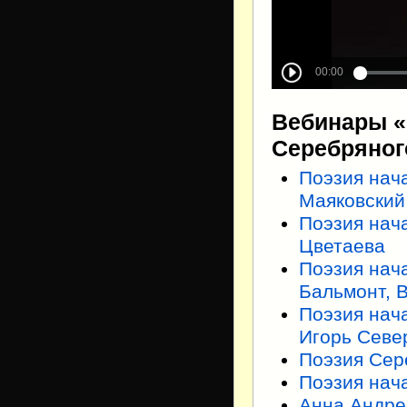
Вебинары «
Серебряног
Поэзия нач
Маяковский
Поэзия нач
Цветаева
Поэзия нач
Бальмонт, 
Поэзия нач
Игорь Севе
Поэзия Сер
Поэзия нач
Анна Андре