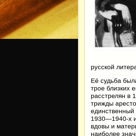
русской литер
Её судьба был
трое близких 
расстрелян в 1
трижды арестов
единственный 
1930—1940-х и
вдовы и матер
наиболее знач