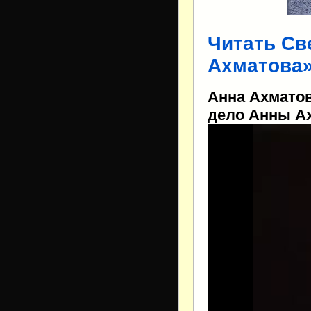
Читать Св
Ахматова
Анна Ахматов
дело Анны Ах