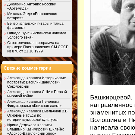
Джоаккино Антонио Россини
«Артемида»
Михаэль Энде «Бесконечная
история»
Вечер испанской гитары и танца
фламенко
Пинедо Луис «Испанская новелла
Золотого века»
Стратегическая программа на
примере Постановления СМ СССР
№ 870 от 21.10.1979
Свежие комментарии
Александр
к записи
Исторические
портреты: Василий Данилович
Соколовский
Александр
к записи
США в Первой
Башкирцевой, 
мировой войне
Александр
к записи
Пенелопа
направленност
Фицджеральд «Книжная лавка»
знаменитых п
Александр
к записи
Емельянов В.В.
Основные труды по
Волошина и Ни
истории шумерской культуры
Ирина Дедюхова
к записи
написала свою
Владимир Казимирович Шилейко
«Ассиро-Вавилонский эпос»