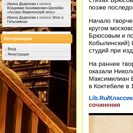
стихах Брюсов
Ирина Дедюхова
к записи
позже последо
Владимир Казимирович Шилейко
«Ассиро-Вавилонский эпос»
Ирина Дедюхова
к записи
Эпос о
Начало творче
Гильгамеше
кругом москов
Брюсовым и по
Авторизация
Кобылинский) 
студий при из
Вход
Регистрация
На раннее тво
оказали Никол
Максимилиан В
в Коктебеле в 
Lib.Ru
/
Классик
сочинения