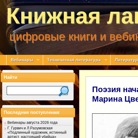
Книжная ла
цифровые книги и веби
Вебинары
Техническая литература
Литератур
Найти
Поэзия нач
Марина Цв
Последние поступления
Вебинары августа 2026 года
Г. Гурвич и Л.Разумовская
«Подлинный художник, истинный
артист, настоящий убийца»