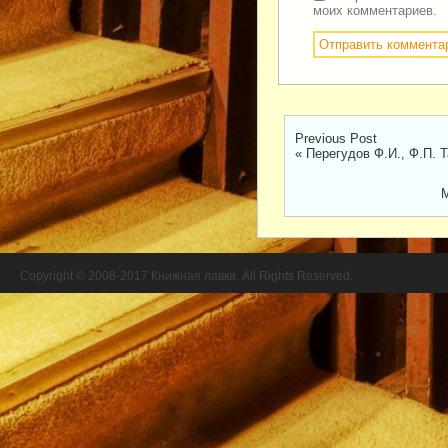
моих комментариев.
Previous Post
«
Перегудов Ф.И., Ф.П. 
М
Copyright © 2008-2017 Книжная лавка. All Rights Reserved.
//