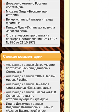
Джоаккино Антонио Россини
«Артемида»
Михаэль Энде «Бесконечная
история»
Вечер испанской гитары и танца
фламенко
Пинедо Луис «Испанская новелла
Золотого века»
Стратегическая программа на
примере Постановления СМ СССР
№ 870 от 21.10.1979
Свежие комментарии
Александр
к записи
Исторические
портреты: Василий Данилович
Соколовский
Александр
к записи
США в Первой
мировой войне
Александр
к записи
Пенелопа
Фицджеральд «Книжная лавка»
Александр
к записи
Емельянов В.В.
Основные труды по
истории шумерской культуры
Ирина Дедюхова
к записи
Владимир Казимирович Шилейко
«Ассиро-Вавилонский эпос»