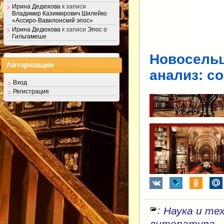
Ирина Дедюхова
к записи
Владимир Казимирович Шилейко
«Ассиро-Вавилонский эпос»
Ирина Дедюхова
к записи
Эпос о
Гильгамеше
Новосельц
Авторизация
анализ: с
Вход
Регистрация
:
Наука и те