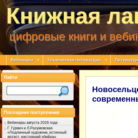
Книжная ла
цифровые книги и веби
Вебинары
Техническая литература
Литератур
Найти
Новосельце
современн
Последние поступления
Вебинары августа 2026 года
Г. Гурвич и Л.Разумовская
«Подлинный художник, истинный
артист, настоящий убийца»