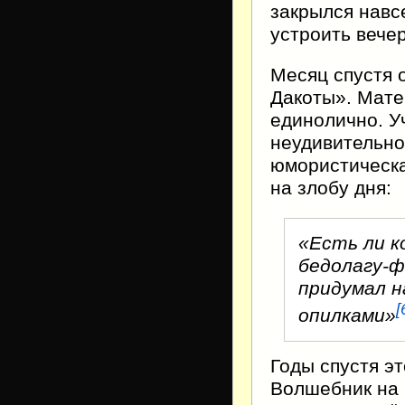
закрылся навс
устроить вече
Месяц спустя 
Дакоты». Мате
единолично. У
неудивительно,
юмористическа
на злобу дня:
«Есть ли 
бедолагу-ф
придумал н
[
опилками»
Годы спустя э
Волшебник на 