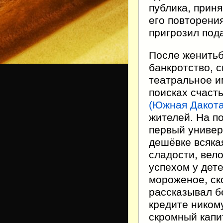
публика, прин
его повторения
пригрозил пода
После женитьб
банкротство, 
театральное им
поисках счаст
(Южная Дакота
жителей. На п
первый универ
дешёвке всяка
сладости, вел
успехом у дете
мороженое, ск
рассказывал б
кредите ником
скромный капи