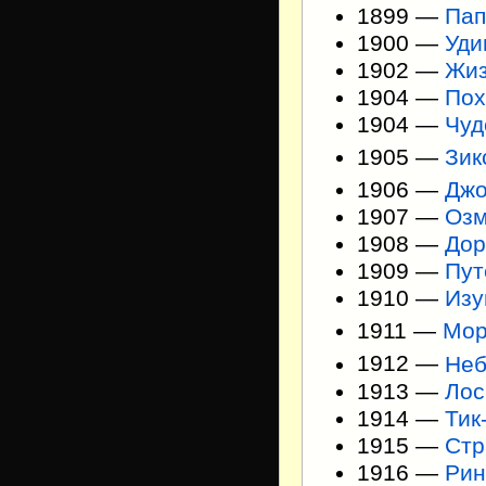
1899 —
Пап
1900 —
Уди
1902 —
Жиз
1904 —
Пох
1904 —
Чуд
1905 —
Зик
1906 —
Джо
1907 —
Озм
1908 —
Дор
1909 —
Пут
1910 —
Изу
1911 —
Мор
1912 —
Неб
1913 —
Лос
1914 —
Тик
1915 —
Стр
1916 —
Рин