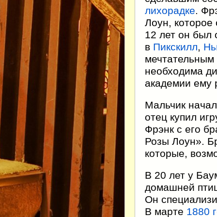
лихорадке
. Фр
Лоун, которое
12 лет он был
в
Пикскилл
,
Нь
мечтательным 
необходима ди
академии ему 
Мальчик начал
отец купил иг
Фрэнк с его б
Розы Лоун». Б
которые, возм
В 20 лет у Ба
домашней птиц
Он специализи
В марте
1880 