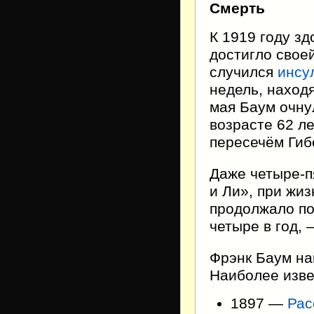
Смерть
К 1919 году з
достигло свое
случился
инсу
недель, наход
мая Баум очну
возрасте 62 л
пересечём Ги
Даже четыре-п
и Ли», при жиз
продолжало по
четыре в год,
Фрэнк Баум нап
Наиболее изве
1897 —
Рас