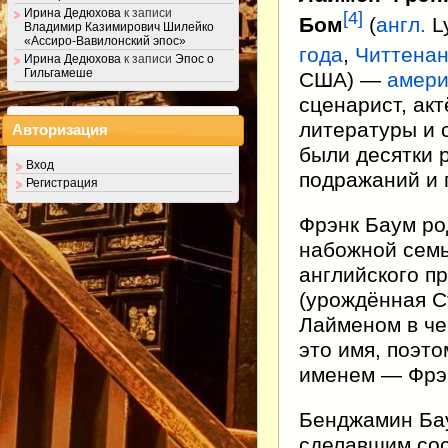
Ирина Дедюхова
к записи
[
4
]
Бом
(
англ.
L
Владимир Казимирович Шилейко
«Ассиро-Вавилонский эпос»
года
,
Читтенан
Ирина Дедюхова
к записи
Эпос о
Гильгамеше
США) —
амери
сценарист, акт
литературы и
Авторизация
были десятки 
Вход
подражаний и 
Регистрация
Фрэнк Баум ро
набожной семь
английского п
(урождённая С
Лайменом в че
это имя, поэт
именем — Фрэ
Бенджамин Ба
сделавшим со