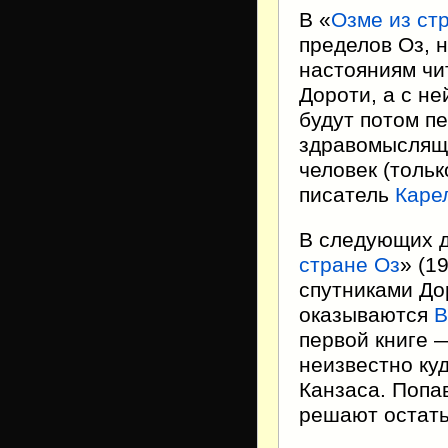
В «
Озме из ст
пределов Оз, 
настояниям чи
Дороти, а с н
будут потом пе
здравомыслящ
человек (толь
писатель
Каре
В следующих д
стране Оз
» (1
спутниками До
оказываются
В
первой книге 
неизвестно ку
Канзаса. Попа
решают остать