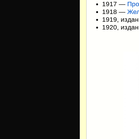
1917 —
Про
1918 —
Жел
1919, изда
1920, изда