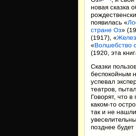
новая сказка 
рождественски
появилась «
Ло
стране Оз
» (19
(1917), «
Желез
«
Волшебство 
(1920, эта кни
Сказки пользо
беспокойным н
успевал экспе
театров, пытал
Говорят, что в
каком-то остр
так и не нашли
увеселительны
позднее будет