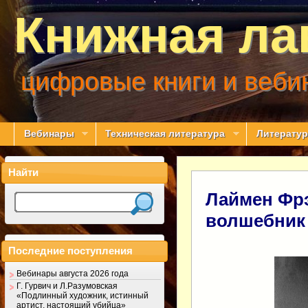
Книжная ла
цифровые книги и веби
Вебинары
Техническая литература
Литератур
Найти
Лаймен Фр
волшебник 
Последние поступления
Вебинары августа 2026 года
Г. Гурвич и Л.Разумовская
«Подлинный художник, истинный
артист, настоящий убийца»