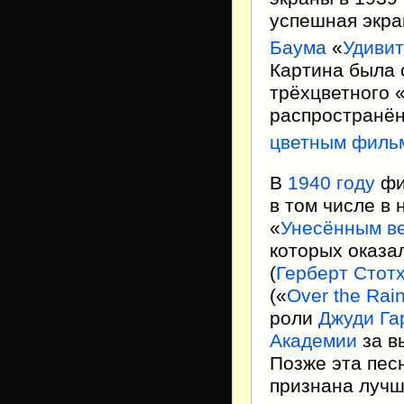
успешная экр
Баума
«
Удивит
Картина была 
трёхцветного 
распространён
цветным филь
В
1940 году
фи
в том числе в
«
Унесённым в
которых оказа
(
Герберт Стот
(«
Over the Rai
роли
Джуди Га
Академии
за в
Позже эта пес
признана лучш