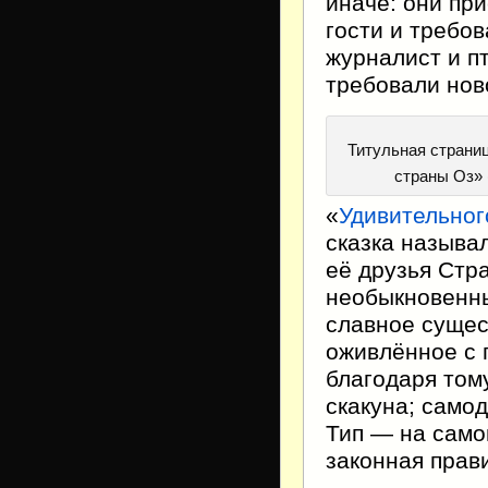
иначе: они пр
гости и требов
журналист и п
требовали нов
Титульная страни
страны Оз» 
«
Удивительног
сказка называл
её друзья Стр
необыкновенн
славное сущес
оживлённое с 
благодаря том
скакуна; само
Тип — на само
законная прав