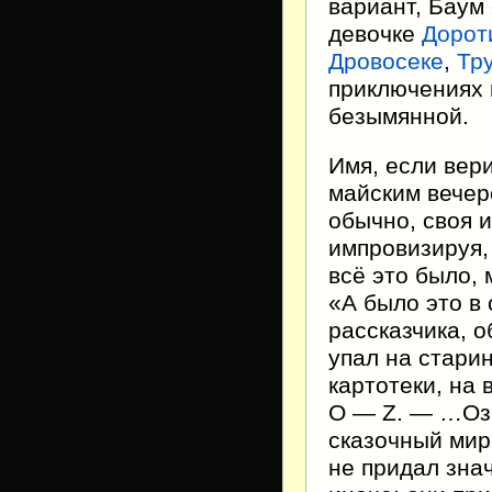
вариант, Баум 
девочке
Дорот
Дровосеке
,
Тр
приключениях 
безымянной.
Имя, если вер
майским вечеро
обычно, своя и
импровизируя, 
всё это было,
«А было это в
рассказчика, о
упал на стари
картотеки, на
O — Z. — …Оз!
сказочный мир
не придал зна