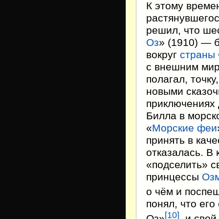
К этому време
растянувшегос
решил, что ше
Оз
» (1910) — 
вокруг
страны
с внешним мир
полагал, точку
новыми сказо
приключениях
Билла в морско
«
Морские феи
принять в кач
отказалась. В
«подселить» с
принцессы
Оз
о чём и поспе
понял, что ег
[
10
]
Оз»
, и сво