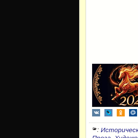
:
Историческ
,