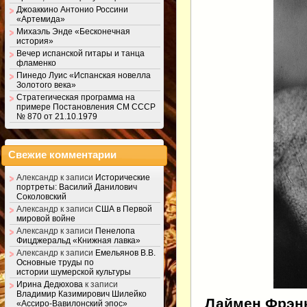
Джоаккино Антонио Россини
«Артемида»
Михаэль Энде «Бесконечная
история»
Вечер испанской гитары и танца
фламенко
Пинедо Луис «Испанская новелла
Золотого века»
Стратегическая программа на
примере Постановления СМ СССР
№ 870 от 21.10.1979
Свежие комментарии
Александр
к записи
Исторические
портреты: Василий Данилович
Соколовский
Александр
к записи
США в Первой
мировой войне
Александр
к записи
Пенелопа
Фицджеральд «Книжная лавка»
Александр
к записи
Емельянов В.В.
Основные труды по
истории шумерской культуры
Ирина Дедюхова
к записи
Владимир Казимирович Шилейко
Лаймен Фрэн
«Ассиро-Вавилонский эпос»