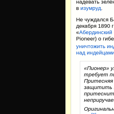
надевать зелё
в
изумруд
.
Не чуждался Б
декабря 1890 
«
Абердинский
Pioneer) о гиб
уничтожить ин
над индейцами
«Пионер» у
требует по
Притесняя 
защитить н
притеснить
неприручае
Оригиналь