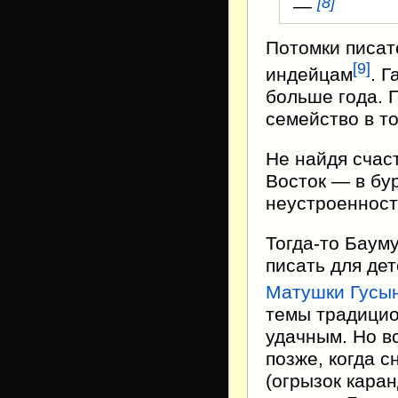
[
8
]
—
Потомки писат
[
9
]
индейцам
. 
больше года. 
семейство в то
Не найдя счас
Восток — в бу
неустроенност
Тогда-то Баум
писать для де
Матушки Гусын
темы традици
удачным. Но в
позже, когда 
(огрызок кара