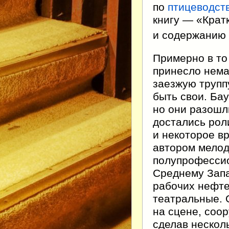
по
птицеводст
книгу — «Крат
и содержанию
Примерно в то
принесло нема
заезжую трупп
быть свои. Ба
но они разошл
достались рол
и некоторое вр
автором мелод
полупрофессио
Среднему Запа
рабочих нефте
театральные. 
на сцене, соо
сделав нескол