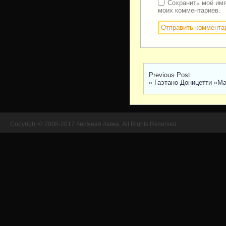
Сохранить моё имя
моих комментариев.
Previous Post
«
Гаэтано Доницетти «М
Copyright © 2008-2017 Книжная лавка. All Rights Reserved.
//