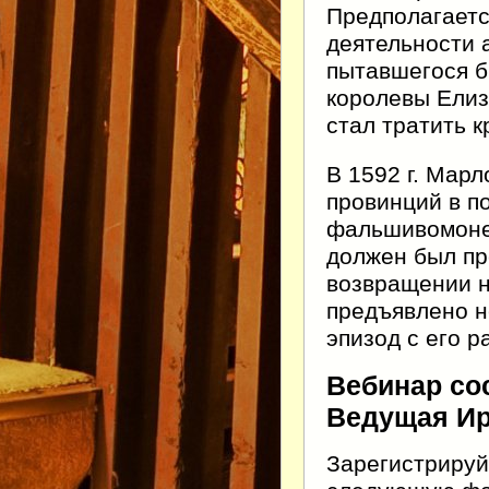
Предполагаетс
деятельности 
пытавшегося б
королевы Елиз
стал тратить 
В 1592 г. Мар
провинций в п
фальшивомонет
должен был пр
возвращении н
предъявлено н
эпизод с его 
Вебинар сос
Ведущая Ир
Зарегистрируй