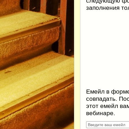
следующую фор
заполнения тол
Емейл в форме
совпадать. По
этот емейл ва
вебинаре.