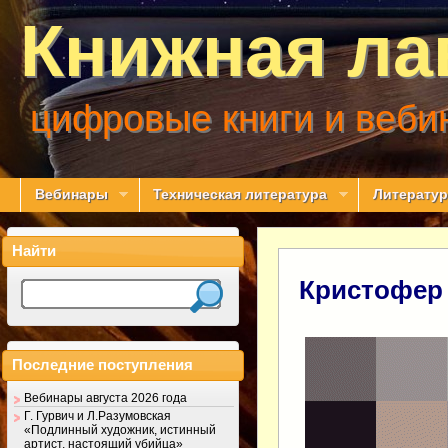
Книжная ла
цифровые книги и веби
Вебинары
Техническая литература
Литератур
Найти
Кристофер 
Последние поступления
Вебинары августа 2026 года
Г. Гурвич и Л.Разумовская
«Подлинный художник, истинный
артист, настоящий убийца»