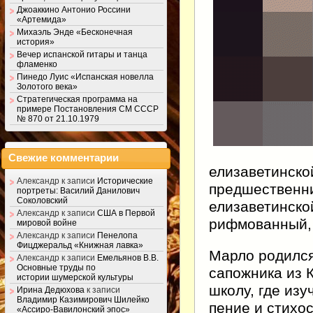
Джоаккино Антонио Россини
«Артемида»
Михаэль Энде «Бесконечная
история»
Вечер испанской гитары и танца
фламенко
Пинедо Луис «Испанская новелла
Золотого века»
Стратегическая программа на
примере Постановления СМ СССР
№ 870 от 21.10.1979
Свежие комментарии
елизаветинско
Александр
к записи
Исторические
предшественни
портреты: Василий Данилович
Соколовский
елизаветинско
Александр
к записи
США в Первой
рифмованный, 
мировой войне
Александр
к записи
Пенелопа
Фицджеральд «Книжная лавка»
Марло родился
Александр
к записи
Емельянов В.В.
Основные труды по
сапожника из 
истории шумерской культуры
школу, где изу
Ирина Дедюхова
к записи
Владимир Казимирович Шилейко
пение и стихо
«Ассиро-Вавилонский эпос»