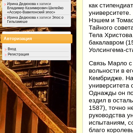
как стипендиа
Ирина Дедюхова
к записи
Владимир Казимирович Шилейко
университете.
«Ассиро-Вавилонский эпос»
Ирина Дедюхова
к записи
Эпос о
Нэшем и Томас
Гильгамеше
Тайного совет
Тела Христова
Авторизация
бакалавром (15
Уолсингема-ст
Вход
Регистрация
Связь Марло с
вольности в е
Кембридже. На
университета 
Однажды он по
ездил в остал
1587), точно н
руководства у
испытаниям, с
благо королев