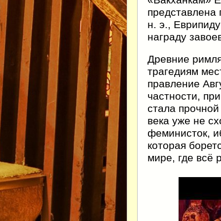
«Вакханкам» Е
представлена 
н. э., Еврипид
награду завое
Древние римля
трагедиям мес
правление Авг
частности, пр
стала прочной
века уже не с
феминисток, и
которая борет
мире, где всё