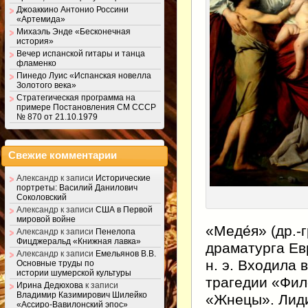
Джоаккино Антонио Россини
«Артемида»
Михаэль Энде «Бесконечная
история»
Вечер испанской гитары и танца
фламенко
Пинедо Луис «Испанская новелла
Золотого века»
Стратегическая программа на
примере Постановления СМ СССР
№ 870 от 21.10.1979
Свежие комментарии
Александр
к записи
Исторические
портреты: Василий Данилович
Соколовский
Александр
к записи
США в Первой
мировой войне
«Меде́я» (др.-
Александр
к записи
Пенелопа
Фицджеральд «Книжная лавка»
драматурга Ев
Александр
к записи
Емельянов В.В.
н. э. Входила
Основные труды по
истории шумерской культуры
трагедии «Фил
Ирина Дедюхова
к записи
Владимир Казимирович Шилейко
«Жнецы». Лиди
«Ассиро-Вавилонский эпос»