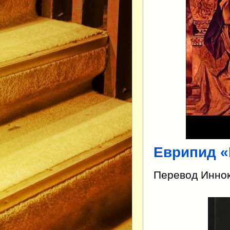
Еврипид
«
Перевод Иннок