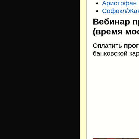
Аристофан 
Софокл/Жан
Вебинар пр
(время мо
про
Оплатить
банковской ка