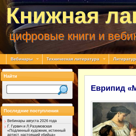
Книжная ла
цифровые книги и веби
Вебинары
Техническая литература
Литератур
Найти
Еврипид «
Последние поступления
Вебинары августа 2026 года
Г. Гурвич и Л.Разумовская
«Подлинный художник, истинный
артист, настоящий убийца»