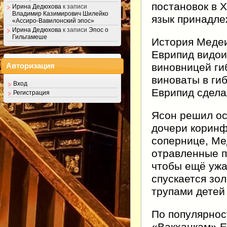
постановок в X
Ирина Дедюхова
к записи
Владимир Казимирович Шилейко
язык принадле
«Ассиро-Вавилонский эпос»
Ирина Дедюхова
к записи
Эпос о
Гильгамеше
История Медеи
Еврипид видои
виновницей ги
Авторизация
виноваты в ги
Вход
Еврипид сделал
Регистрация
Ясон решил ос
дочери коринф
сопернице, Ме
отравленные п
чтобы ещё ужа
спускается зол
трупами детей
По популярнос