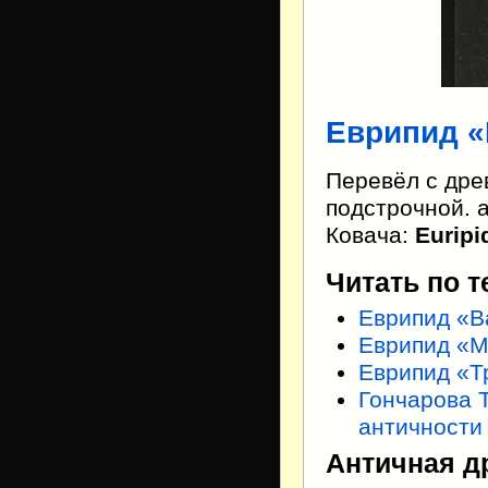
Еврипид
«
Перевёл с дре
подстрочной. 
Ковача:
Euripi
Читать по т
Еврипид «В
Еврипид «
Еврипид «Т
Гончарова Т
античности
Античная д