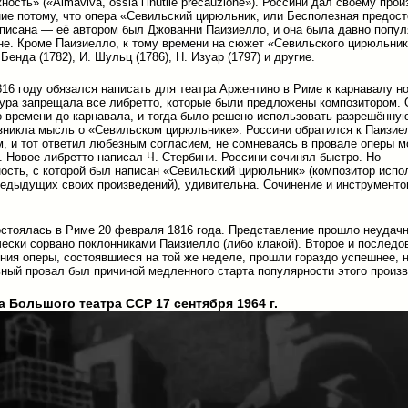
ость» («Almaviva, ossia l’inutile precauzione»). Россини дал своему про
ние потому, что опера «Севильский цирюльник, или Бесполезная предос
писана — её автором был Джованни Паизиелло, и она была давно попул
не. Кроме Паизиелло, к тому времени на сюжет «Севильского цирюльни
Бенда (1782), И. Шульц (1786), Н. Изуар (1797) и другие.
816 году обязался написать для театра Аржентино в Риме к карнавалу н
ура запрещала все либретто, которые были предложены композитором.
 времени до карнавала, и тогда было решено использовать разрешённу
озникла мысль о «Севильском цирюльнике». Россини обратился к Паизие
, и тот ответил любезным согласием, не сомневаясь в провале оперы м
. Новое либретто написал Ч. Стербини. Россини сочинял быстро. Но
ость, с которой был написан «Севильский цирюльник» (композитор испо
редыдущих своих произведений), удивительна. Сочинение и инструменто
стоялась в Риме 20 февраля 1816 года. Представление прошло неудачн
ески сорвано поклонниками Паизиелло (либо клакой). Второе и последо
ния оперы, состоявшиеся на той же неделе, прошли гораздо успешнее, 
ный провал был причиной медленного старта популярности этого произв
 Большого театра ССР 17 сентября 1964 г.