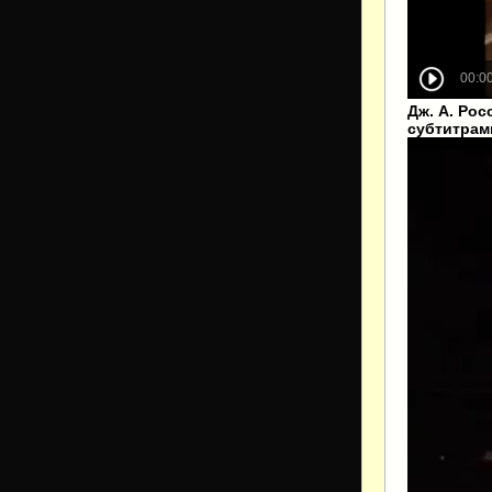
Дж. А. Рос
субтитрам