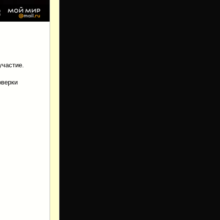
участие.
оверки