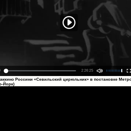
аккино Россини «Севильский цирюльник» в постановке Метр
ю-Йорк)