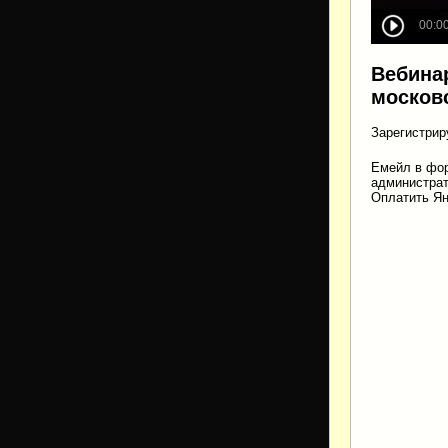
Вебинар
москов
Зарегистрир
Емейл в фор
администрат
Оплатить Ян