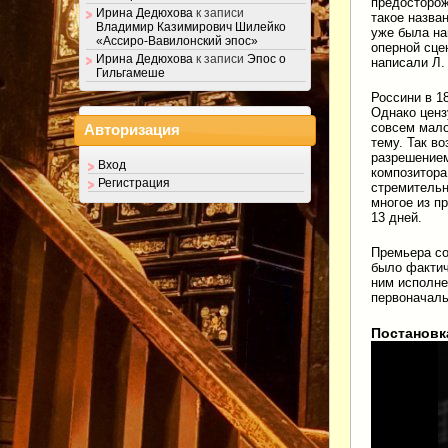
предосторожн
Ирина Дедюхова
к записи
такое назва
Владимир Казимирович Шилейко
уже была на
«Ассиро-Вавилонский эпос»
оперной сце
Ирина Дедюхова
к записи
Эпос о
написали Л. 
Гильгамеше
Россини в 1
Однако ценз
совсем мало
Авторизация
тему. Так в
разрешением
Вход
композитора
Регистрация
стремительн
многое из п
13 дней.
Премьера со
было фактич
ним исполне
первоначаль
Постановка