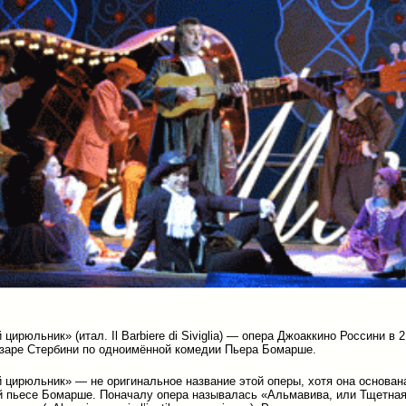
цирюльник» (итал. Il Barbiere di Siviglia) — опера Джоаккино Россини в 
заре Стербини по одноимённой комедии Пьера Бомарше.
 цирюльник» — не оригинальное название этой оперы, хотя она основан
 пьесе Бомарше. Поначалу опера называлась «Альмавива, или Тщетна