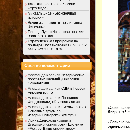
Джоаккино Антонио Россини
«Артемида»
Михаэль Энде «Бесконечная
история»
Вечер испанской гитары и танца
фламенко
Пинедо Луис «Испанская новелла
Золотого века»
Стратегическая программа на
примере Постановления СМ СССР
№ 870 от 21.10.1979
Свежие комментарии
Александр
к записи
Исторические
портреты: Василий Данилович
Соколовский
Александр
к записи
США в Первой
мировой войне
Александр
к записи
Пенелопа
Фицджеральд «Книжная лавка»
Александр
к записи
Емельянов В.В.
«Севильский 
Основные труды по
Либретто Че
истории шумерской культуры
Ирина Дедюхова
к записи
«Севильский
Владимир Казимирович Шилейко
одноимённой
«Ассиро-Вавилонский эпос»