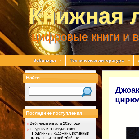
Книжная 
цифровые книги и 
Вебинары
Техническая литература
Найти
Джоак
цирю
Последние поступления
Вебинары августа 2026 года
Г. Гурвич и Л.Разумовская
«Подлинный художник, истинный
артист, настоящий убийца»