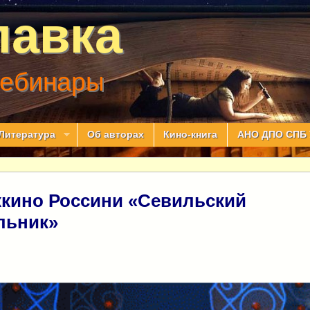
лавка
вебинары
Литература
Об авторах
Кино-книга
АНО ДПО СПБ 
кино Россини «Севильский
льник»