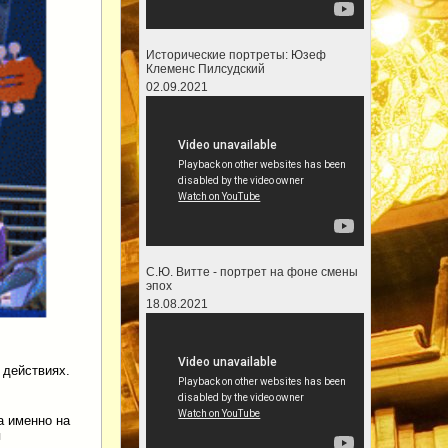
Исторические портреты: Юзеф
Клеменс Пилсудский
02.09.2021
С.Ю. Витте - портрет на фоне смены
эпох
18.08.2021
2 действиях.
а именно на
я