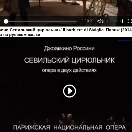
сини Севильский цирюльник/ Il barbiere di Siviglia. Париж (2014)
и на русском языке