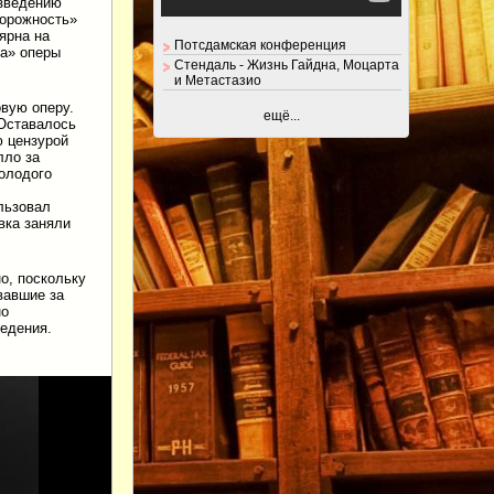
изведению
торожность»
ярна на
Потсдамская конференция
ка» оперы
Стендаль - Жизнь Гайдна, Моцарта
и Метастазио
овую оперу.
ещё...
 Оставалось
ю цензурой
лло за
олодого
льзовал
вка заняли
о, поскольку
вавшие за
но
едения.