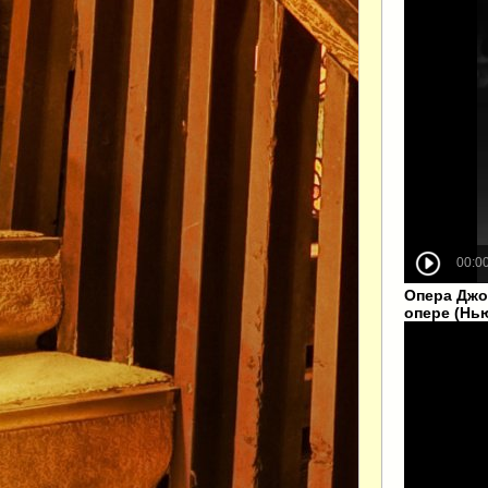
Опера Джо
опере (Нь