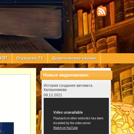
УВТ
Огурцова TV
Дедюховские сказки
Новые видеозаписи:
История создания автомата
Калашникова
09.12.2021