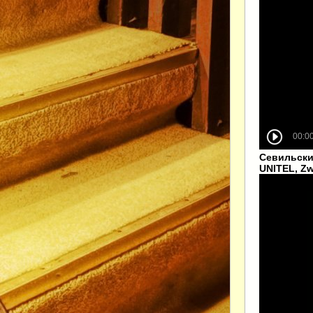
Севильский
UNITEL, Zw