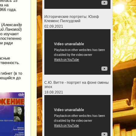
оялась 15
ма на
966 года.
Исторические портреты: Юзеф
Клеменс Пилсудский
 (
Александр
02.09.2021
ий Лановой
)
но изучают
 постепенно
ми ради
асные
ственность.
ибнет (в то
ающийся до
С.Ю. Витте - портрет на фоне смены
эпох
18.08.2021