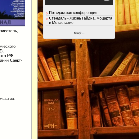
Потсдамская конференция
Стендаль - Жизнь Гайдна, Моцарта
и Метастазио
 писатель,
ещё...
ического
),
ента РФ
анин Санкт-
участие.