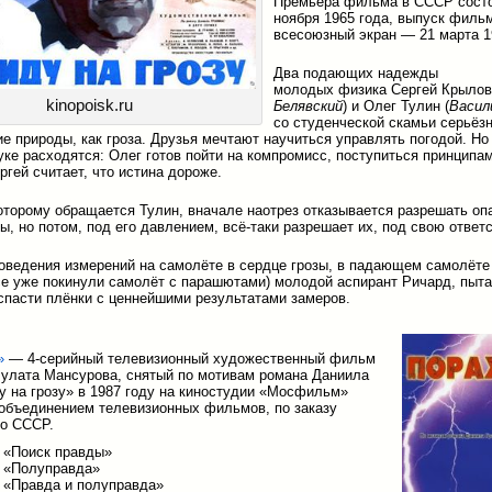
Премьера фильма в СССР сост
ноября 1965 года, выпуск филь
всесоюзный экран — 21 марта 1
Два подающих надежды
молодых физика Сергей Крылов
kinopoisk.ru
Белявский
) и Олег Тулин (
Васил
со студенческой скамьи серьёз
ие природы, как гроза. Друзья мечтают научиться управлять погодой. Но
ауке расходятся: Олег готов пойти на компромисс, поступиться принципа
ргей считает, что истина дороже.
которому обращается Тулин, вначале наотрез отказывается разрешать оп
ы, но потом, под его давлением, всё-таки разрешает их, под свою ответ
оведения измерений на самолёте в сердце грозы, в падающем самолёте г
се уже покинули самолёт с парашютами) молодой аспирант Ричард, пыт
спасти плёнки с ценнейшими результатами замеров.
»
— 4-серийный телевизионный художественный фильм
улата Мансурова, снятый по мотивам романа Даниила
у на грозу» в 1987 году на киностудии «Мосфильм»
объединением телевизионных фильмов, по заказу
о СССР.
я «Поиск правды»
я «Полуправда»
я «Правда и полуправда»