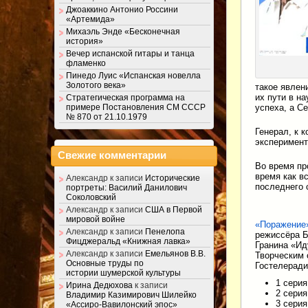
Джоаккино Антонио Россини
«Артемида»
Михаэль Энде «Бесконечная
история»
Вечер испанской гитары и танца
фламенко
Пинедо Луис «Испанская новелла
Золотого века»
такое явлен
их пути в н
Стратегическая программа на
примере Постановления СМ СССР
успеха, а Се
№ 870 от 21.10.1979
Генерал, к 
эксперимент
Свежие комментарии
Во время пр
время как в
Александр
к записи
Исторические
последнего 
портреты: Василий Данилович
Соколовский
Александр
к записи
США в Первой
мировой войне
«Поражение
Александр
к записи
Пенелопа
режиссёра Б
Фицджеральд «Книжная лавка»
Гранина «Ид
Александр
к записи
Емельянов В.В.
Творческим 
Основные труды по
Гостелеради
истории шумерской культуры
1 сери
Ирина Дедюхова
к записи
2 сери
Владимир Казимирович Шилейко
3 сери
«Ассиро-Вавилонский эпос»