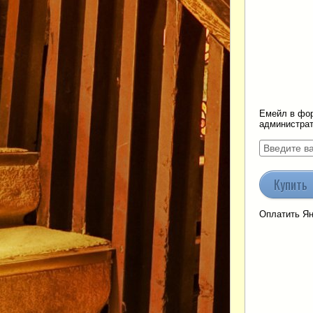
Емейл в фор
администрат
Купить
Оплатить Ян