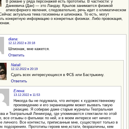
В романе у ряда персонажей есть прототипы. В частности: у
Данкевича (Дан) — это Ландау. Крылов занимается физикой
атмосферного явления, следовательно, речь идет о климатическом
Сейчас актуальна тема госизмены и шпионажа. То есть, могут
ть конкретную информацию о конкретных физиках. Либо провокация,
ионаж.
ь
diana
:
12.12.2022 в 20:18
Шпионаж, мне кажется.
Ответить
Natali
:
12.12.2022 в 20:19
Сдать всех интересующихся в ФСБ или Бастрыкину.
Ответить
Елена
:
13.12.2022 в 11:53
Никогда бы не подумала, что интерес к художественному
произведению и его экранизациям может вызвать такую
реакцию. Я собираю даже старые журналы Театральная
ва и Театральный Ленинград, где упоминаются спектакли по этой
е, все отзывы о фильмах по ней, и в моем интересе нет ничего
е личного. Все контексты, приписанные мне, существуют только в
х подозрениях. Прототипы героев мне,кстати, безразличны, кем