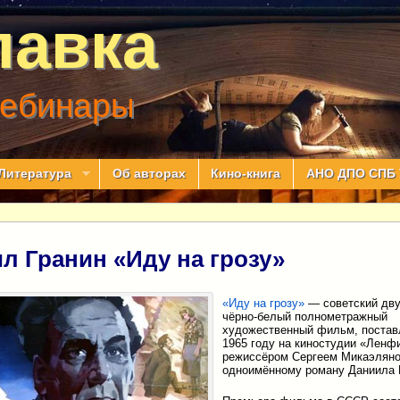
лавка
вебинары
Литература
Об авторах
Кино-книга
АНО ДПО СПБ 
л Гранин «Иду на грозу»
«Иду на грозу»
— советский дв
чёрно-белый полнометражный
художественный фильм, постав
1965 году на киностудии «Ленф
режиссёром Сергеем Микаэляно
одноимённому роману Даниила 