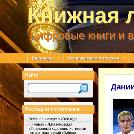
Книжная 
цифровые книги и 
Вебинары
Техническая литература
Найти
Дании
Последние поступления
Вебинары августа 2026 года
Г. Гурвич и Л.Разумовская
«Подлинный художник, истинный
артист, настоящий убийца»