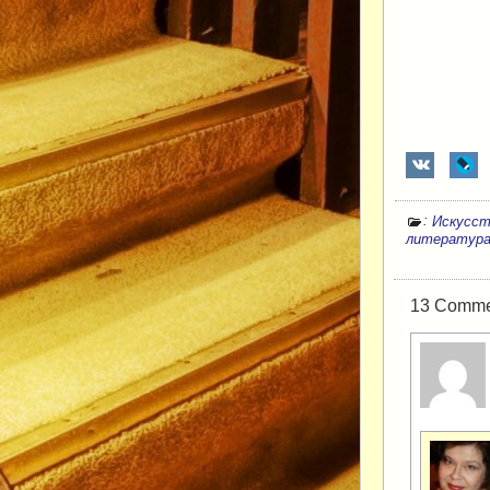
:
Искусст
литератур
13 Comment