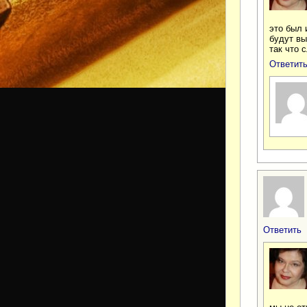
это был 
будут вы
так что 
Ответит
Ответить