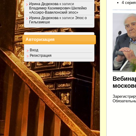
4 серия
Ирина Дедюхова
к записи
Владимир Казимирович Шилейко
«Ассиро-Вавилонский эпос»
Ирина Дедюхова
к записи
Эпос о
Гильгамеше
Авторизация
Вход
Регистрация
Вебинар
москов
Зарегистрир
Обязательны