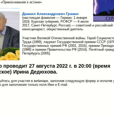
 «Прикосновение к истине»
Даниил Александрович Гранин
(настоящая фамилия — Герман; 1 января
1919, Курская губерния, РСФСР — 4 июля
2017, Санкт-Петербург, Россия) — советский и российский
киносценарист, общественный деятель.
Участник Великой Отечественной войны. Герой Социалист
Труда (1989), лауреат Государственной премии СССР (1976
Государственных премий РФ (2001, 2016), премии Презид
(1998) и премии Правительства РФ (2014). Почётный гражд
Петербурга (2005).
 проводит 27 августа 2022 г. в 20:00 (время
ское) Ирина Дедюхова.
уйтесь для участия в вебинаре, заполнив следующую форму и оплатив 
 для заполнения только поля Имя и E-mail.