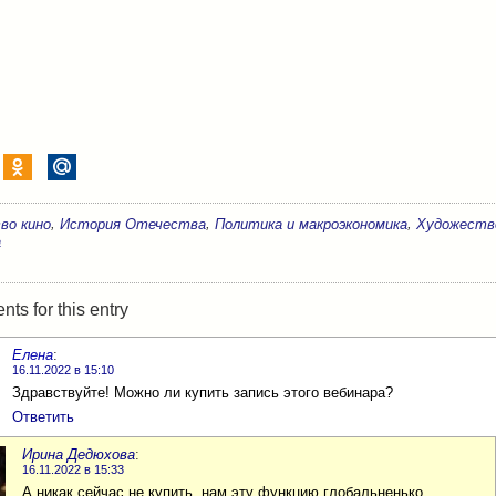
,
,
,
во кино
История Отечества
Политика и макроэкономика
Художеств
а
s for this entry
Елена
:
16.11.2022 в 15:10
Здравствуйте! Можно ли купить запись этого вебинара?
Ответить
Ирина Дедюхова
:
16.11.2022 в 15:33
А никак сейчас не купить, нам эту функцию глобальненько