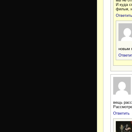
мы не от
И куда с
фильм, и
Ответит
новым 
Ответи
вещь расс
Рассмотре
Ответить