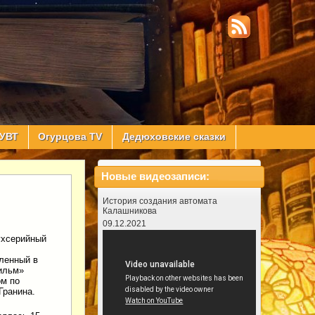
УВТ
Огурцова TV
Дедюховские сказки
Новые видеозаписи:
История создания автомата
Калашникова
09.12.2021
ухсерийный
ленный в
ильм»
м по
Гранина.