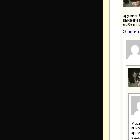
оружии. 
выкачива
либо шп
Ответит
Моск
книг
кром
ваши