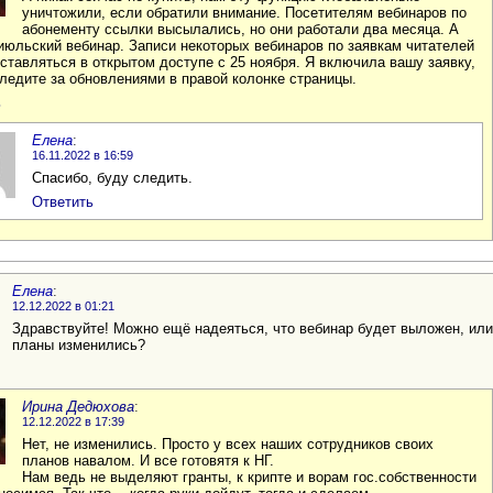
уничтожили, если обратили внимание. Посетителям вебинаров по
абонементу ссылки высылались, но они работали два месяца. А
июльский вебинар. Записи некоторых вебинаров по заявкам читателей
ставляться в открытом доступе с 25 ноября. Я включила вашу заявку,
следите за обновлениями в правой колонке страницы.
ь
Елена
:
16.11.2022 в 16:59
Спасибо, буду следить.
Ответить
Елена
:
12.12.2022 в 01:21
Здравствуйте! Можно ещё надеяться, что вебинар будет выложен, или
планы изменились?
Ирина Дедюхова
:
12.12.2022 в 17:39
Нет, не изменились. Просто у всех наших сотрудников своих
планов навалом. И все готовятя к НГ.
Нам ведь не выделяют гранты, к крипте и ворам гос.собственности