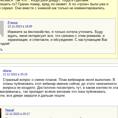
носимся. Так что… когда руки дойдут, тогда и сделаем.
пешить-то? Гранин помер, вряд ли оживет. А по «грозе» были уже и
 сериал. Они вместе с книжкой как только не комментировались.
ь
Елена
:
12.12.2022 в 18:09
Извините за беспокойство, я только хотела уточнить. Буду
ждать, меня интересует все, что связано с этим романом, и
экранизации, и спектакли, и обсуждения. С наступающим Вас
годом!
ть
diana
:
12.12.2022 в 20:15
Странный вопрос о смене планов. План вебинаров июля выполнен. В
планы публиковать этот вебинар именно сейчас до этого «внезапного»
вопроса не входило. Достаточно посмотреть тут, в каком контексте эта
матривалась, так пропадет всякое желание это пока публиковать.
ли, все двери закрыли и дальше пошли.
Natali
:
12.12.2022 в 20:17