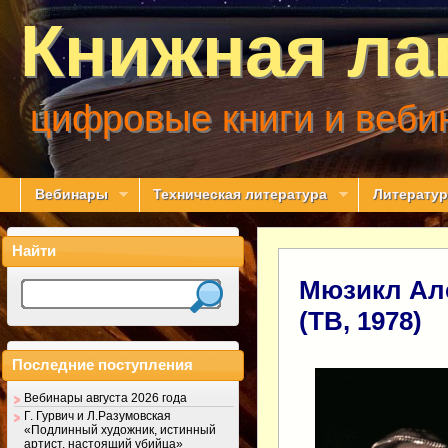
Книжная ла
цифровые книги и веби
Вебинары
Техническая литература
Литератур
Найти
Мюзикл Але
(ТВ, 1978)
Последние поступления
Вебинары августа 2026 года
Г. Гурвич и Л.Разумовская
«Подлинный художник, истинный
артист, настоящий убийца»