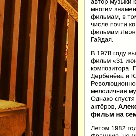
автор музыки 
многим знаме
фильмам, в то
числе почти ко
фильмам Леон
Гайдая.
В 1978 году в
фильм «31 июн
композитора. 
Дербенёва и Ю
Революционно 
мелодичная му
Однако спустя
Алек
актёров,
фильм на сем
Летом 1982 го
Францию, не м