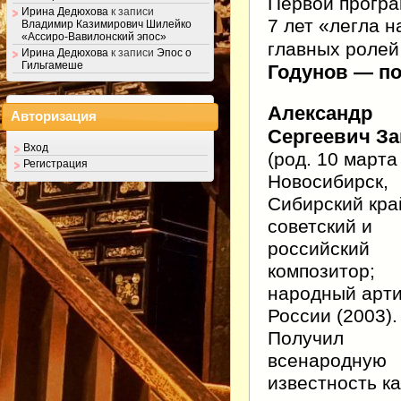
Первой програ
Ирина Дедюхова
к записи
7 лет «легла н
Владимир Казимирович Шилейко
«Ассиро-Вавилонский эпос»
главных роле
Ирина Дедюхова
к записи
Эпос о
Гильгамеше
Годунов — п
Александр
Авторизация
Сергеевич З
Вход
(род. 10 марта
Регистрация
Новосибирск,
Сибирский кра
советский и
российский
композитор;
народный арт
России (2003).
Получил
всенародную
известность ка