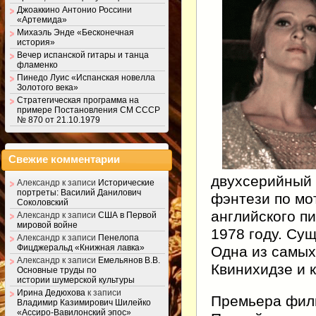
Джоаккино Антонио Россини
«Артемида»
Михаэль Энде «Бесконечная
история»
Вечер испанской гитары и танца
фламенко
Пинедо Луис «Испанская новелла
Золотого века»
Стратегическая программа на
примере Постановления СМ СССР
№ 870 от 21.10.1979
Свежие комментарии
двухсерийный
Александр
к записи
Исторические
портреты: Василий Данилович
фэнтези по мо
Соколовский
английского п
Александр
к записи
США в Первой
мировой войне
1978 году. Су
Александр
к записи
Пенелопа
Фицджеральд «Книжная лавка»
Одна из самых
Александр
к записи
Емельянов В.В.
Квинихидзе и 
Основные труды по
истории шумерской культуры
Ирина Дедюхова
к записи
Премьера филь
Владимир Казимирович Шилейко
«Ассиро-Вавилонский эпос»