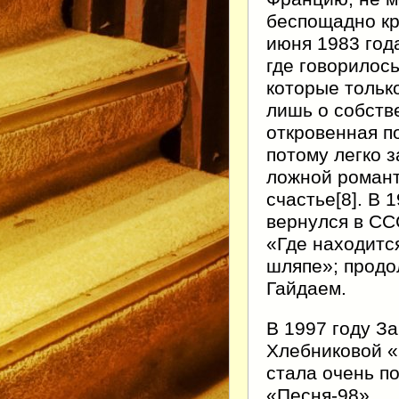
беспощадно кри
июня 1983 год
где говорилось
которые только
лишь о собств
откровенная п
потому легко
ложной романт
счастье[8]. В 
вернулся в СС
«Где находитс
шляпе»; продо
Гайдаем.
В 1997 году З
Хлебниковой «
стала очень п
«Песня-98».