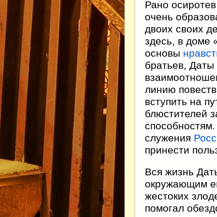
Рано осиротев
очень образо
двоих своих д
здесь, в доме
основы
нравст
братьев, Даты
взаимоотноше
линию повеств
вступить на пу
блюстителей з
способностям.
служения
Росс
принести поль
Вся жизнь Да
окружающим ег
жестоких злод
помогал обездо