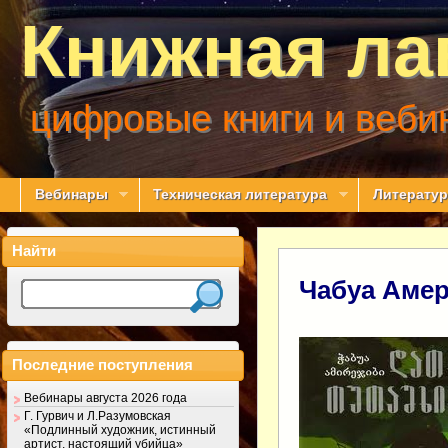
Книжная ла
цифровые книги и веби
Вебинары
Техническая литература
Литератур
Найти
Чабуа Амер
Последние поступления
Вебинары августа 2026 года
Г. Гурвич и Л.Разумовская
«Подлинный художник, истинный
артист, настоящий убийца»