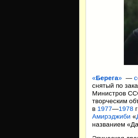
«
Берега
»
—
с
снятый по зак
Министров СС
творческим об
в
1977
—
1978
г
Амирэджиби
«
названием «Да