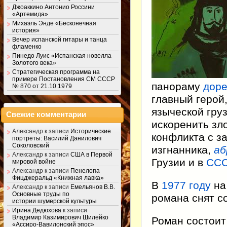
Джоаккино Антонио Россини
«Артемида»
Михаэль Энде «Бесконечная
история»
Вечер испанской гитары и танца
фламенко
Пинедо Луис «Испанская новелла
Золотого века»
Стратегическая программа на
примере Постановления СМ СССР
панораму
дор
№ 870 от 21.10.1979
главный герой
языческой гру
Свежие комментарии
искоренить зло
Александр
к записи
Исторические
конфликта с з
портреты: Василий Данилович
Соколовский
изгнанника,
аб
Александр
к записи
США в Первой
Грузии и в
СС
мировой войне
Александр
к записи
Пенелопа
Фицджеральд «Книжная лавка»
В
1977 году
на
Александр
к записи
Емельянов В.В.
Основные труды по
романа снят с
истории шумерской культуры
Ирина Дедюхова
к записи
Владимир Казимирович Шилейко
Роман состоит 
«Ассиро-Вавилонский эпос»