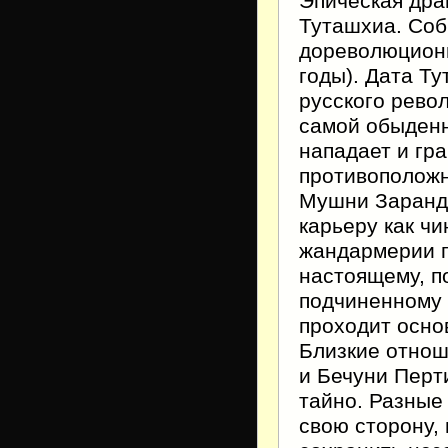
Эпическая дра
Туташхиа. Соб
дореволюцион
годы). Дата Ту
русского рево
самой обыденн
нападает и гр
противоположн
Мушни Заранд
карьеру как ч
жандармерии г
настоящему, п
подчиненному 
проходит осно
Близкие отнош
и Бечуни Перт
тайно. Разные
свою сторону, 