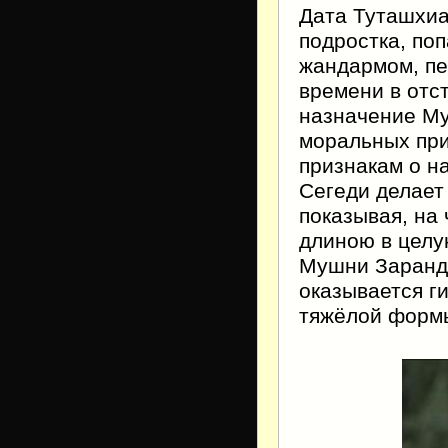
Дата Туташхиа
подростка, по
жандармом, п
времени в отст
назначение Му
моральных при
признакам о н
Сегеди делает
показывая, на 
длиною в целу
Мушни Заранди
оказывается ги
тяжёлой фор