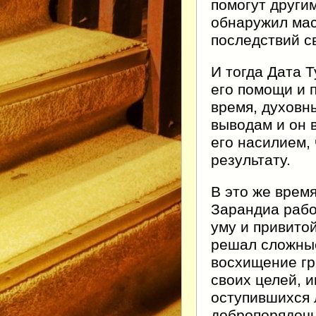
помогут други
обнаружил мас
последствий с
И тогда Дата 
его помощи и 
время, духовн
выводам и он 
его насилием,
результату.
В это же врем
Зарандиа рабо
уму и привито
решал сложные
восхищение гр
своих целей, 
оступившихся 
добропорядочн