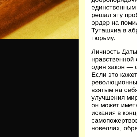
единственным 
решал эту про
ордер на поми
Туташхиа в абр
тюрьму.
Личность Даты
нравственной 
один закон — 
Если это каже
революционных
взятым на себя
улучшения мир
он может имет
искания в конц
самопожертвов
новеллах, обр