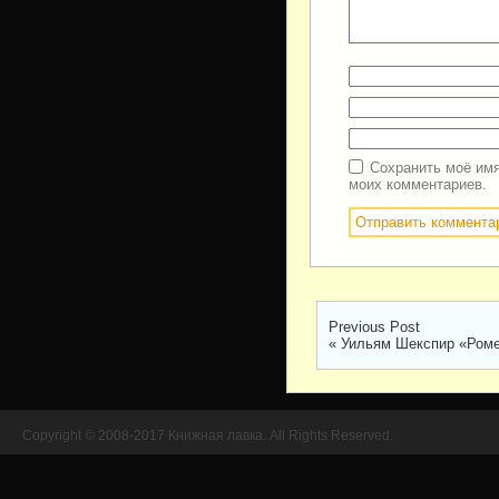
Сохранить моё имя
моих комментариев.
Previous Post
«
Уильям Шекспир «Роме
Copyright © 2008-2017 Книжная лавка. All Rights Reserved.
//