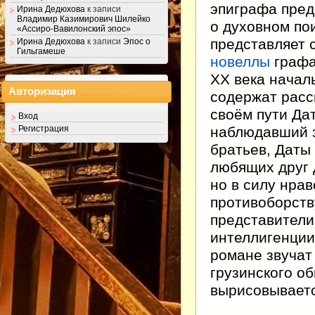
эпиграфа пред
Ирина Дедюхова
к записи
Владимир Казимирович Шилейко
о духовном по
«Ассиро-Вавилонский эпос»
представляет 
Ирина Дедюхова
к записи
Эпос о
Гильгамеше
новеллы
графа
XX века нача
Авторизация
содержат расс
своём пути Да
Вход
наблюдавший 
Регистрация
братьев, Даты
любящих друг 
но в силу нра
противоборств
представители
интеллигенции
романе звучат
грузинского о
вырисовываетс