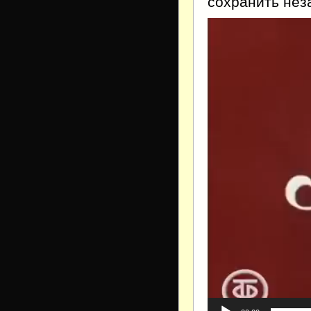
сохранить нез
Видеоплеер