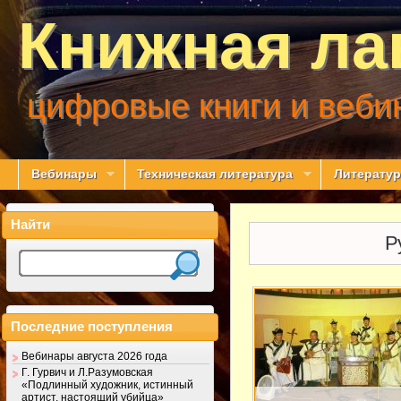
Книжная ла
цифровые книги и веби
Вебинары
Техническая литература
Литератур
Найти
Р
Последние поступления
Вебинары августа 2026 года
Г. Гурвич и Л.Разумовская
«Подлинный художник, истинный
артист, настоящий убийца»