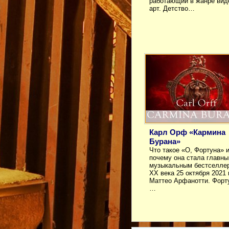
работающий в жанре вид
арт. Детство…
Карл Орф «Кармина
Бурана»
Что такое «О, Фортуна» 
почему она стала главн
музыкальным бестселле
ХХ века 25 октября 2021 
Маттео Арфанотти. Форт
…