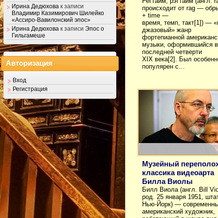
Регтайм, рэгтайм (англ. r
Ирина Дедюхова
к записи
происходит от rag — обр
Владимир Казимирович Шилейко
+ time —
«Ассиро-Вавилонский эпос»
время, темп, такт[1]) — «
Ирина Дедюхова
к записи
Эпос о
джазовый» жанр
Гильгамеше
фортепианной американс
музыки, оформившийся в
последней четверти
XIX века[2]. Был особенн
Авторизация
популярен с…
Вход
Регистрация
Музейный переполох
классика видеоарта
Билла Виолы
Билл Виола (англ. Bill Vio
род. 25 января 1951, шта
Нью-Йорк) — современн
американский художник,