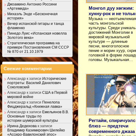
Джоаккино Антонио Россини
Монгол дуу хөгжим:
«Артемида»
хунну-рок и не тольк
Михаэль Энде «Бесконечная
история»
Музыка — неотъемлемая
часть монгольской
Вечер испанской гитары и танца
культуры. Среди уникал
фламенко
достижений Монголии в
Пинедо Луис «Испанская новелла
мировой музыкальной
Золотого века»
культуре — длинные
Стратегическая программа на
песни, многоголосное
примере Постановления СМ СССР
пение и морин хуур, скри
№ 870 от 21.10.1979
головкой в форме лошад
головы. Музыкальная…
Свежие комментарии
Александр
к записи
Исторические
портреты: Василий Данилович
Соколовский
Александр
к записи
США в Первой
мировой войне
Александр
к записи
Пенелопа
Фицджеральд «Книжная лавка»
Александр
к записи
Емельянов В.В.
Основные труды по
Регтайм, спиричуэлс
истории шумерской культуры
блюз — предтечи
Ирина Дедюхова
к записи
Владимир Казимирович Шилейко
современного джаза
«Ассиро-Вавилонский эпос»