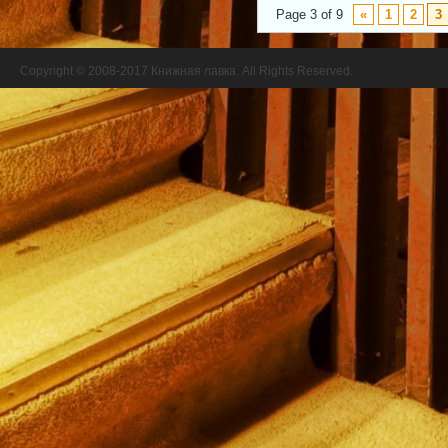
Page 3 of 9
«
1
2
3
Copyright © 2008-2017 Книжная лавка. All Rights Reserved.
//