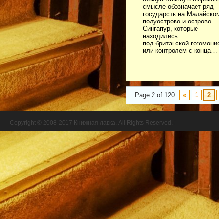
смысле обозначает ряд
государств на Малайско
полуострове и острове
Сингапур, которые
находились
под британской гегемони
или контролем с конца…
Page 2 of 120
«
1
2
Copyright © 2008-2017 Книжная лавка. All Rights Reserved.
//