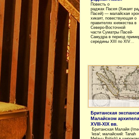
Повесть о
раджах Пасея (Хикаят р
Пасей) — малайская хрон
хикаят, повествующая о
правителях княжества в
Северо-Восточной
части Суматры Пасей-
Самудра в период приме
середины XIII по XIV…
Британская экспанси
Малайском архипела
XVIII-XIX вв.
Британская Малайя (/mə
ˈleɪə/; малайский: Tanah
Melayu British) в широком