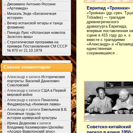
Джоаккино Антонио Россини
Еврипид «Троянки»
«Артемида»
«Троя́нки» (др.-греч. Τρῳ
Михаэль Энде «Бесконечная
Trōiades) — трагедия
история»
древнегреческого
Вечер испанской гитары и танца
драматурга Еврипида,
фламенко
впервые поставленная н
Пинедо Луис «Испанская новелла
сцене в 415 году до н. э.
Золотого века»
вместе с трагедиями
Стратегическая программа на
«Александр» и «Паламед
примере Постановления СМ СССР
единственная
№ 870 от 21.10.1979
сохранившаяся…
Свежие комментарии
Александр
к записи
Исторические
портреты: Василий Данилович
Соколовский
Александр
к записи
США в Первой
мировой войне
Александр
к записи
Пенелопа
Фицджеральд «Книжная лавка»
Александр
к записи
Емельянов В.В.
Основные труды по
истории шумерской культуры
Ирина Дедюхова
к записи
Советско-китайский
Владимир Казимирович Шилейко
раскол в конце 1950-
«Ассиро-Вавилонский эпос»