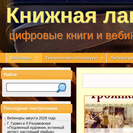
Книжная ла
цифровые книги и веби
Вебинары
Техническая литература
Литератур
Найти
Последние поступления
Вебинары августа 2026 года
Г. Гурвич и Л.Разумовская
«Подлинный художник, истинный
артист, настоящий убийца»