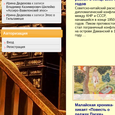
годов
Ирина Дедюхова
к записи
Владимир Казимирович Шилейко
Советско-китайский рас
«Ассиро-Вавилонский эпос»
дипломатический конфли
Ирина Дедюхова
к записи
Эпос о
между КНР и СССР,
Гильгамеше
начавшийся в конце 1950
годов. Пиком противосто
стал пограничный конфл
на острове Даманский в 
Авторизация
году.…
Вход
Регистрация
Малайская хроника-
хикаят «Повесть о
раджах Пасея»