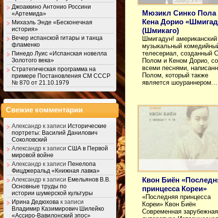
Джоаккино Антонио Россини
Мюзикл Синко Пола
«Артемида»
Кена Дорио «Шмигад
Михаэль Энде «Бесконечная
история»
(Шмикаго)
Вечер испанской гитары и танца
Шмигадун! американский
фламенко
музыкальный комедийны
телесериал, созданный 
Пинедо Луис «Испанская новелла
Золотого века»
Полом и Кеном Дорио, со
всеми песнями, написан
Стратегическая программа на
Полом, который также
примере Постановления СМ СССР
является шоураннером.
№ 870 от 21.10.1979
Свежие комментарии
Александр
к записи
Исторические
портреты: Василий Данилович
Соколовский
Александр
к записи
США в Первой
мировой войне
Александр
к записи
Пенелопа
Фицджеральд «Книжная лавка»
Квон Биён «Последн
Александр
к записи
Емельянов В.В.
Основные труды по
принцесса Кореи»
истории шумерской культуры
«Последняя принцесса
Ирина Дедюхова
к записи
Кореи» Квон Биён
Владимир Казимирович Шилейко
Современная зарубежная
«Ассиро-Вавилонский эпос»