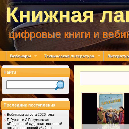
Книжная ла
цифровые книги и веби
Вебинары
Техническая литература
Литератур
Найти
Последние поступления
Вебинары августа 2026 года
Г. Гурвич и Л.Разумовская
«Подлинный художник, истинный
артист, настоящий убийца»