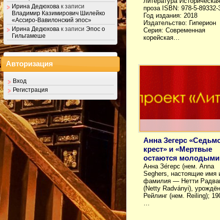
литература Историческа
Ирина Дедюхова
к записи
проза ISBN: 978-5-89332-
Владимир Казимирович Шилейко
Год издания: 2018
«Ассиро-Вавилонский эпос»
Издательство: Гиперион
Ирина Дедюхова
к записи
Эпос о
Серия: Современная
Гильгамеше
корейская…
Авторизация
Вход
Регистрация
Анна Зегерс «Седьм
крест» и «Мертвые
остаются молодыми
Анна Зе́герс (нем. Anna
Seghers, настоящие имя 
фамилия — Нетти Радва
(Netty Radványi), урождё
Рейлинг (нем. Reiling); 1
…