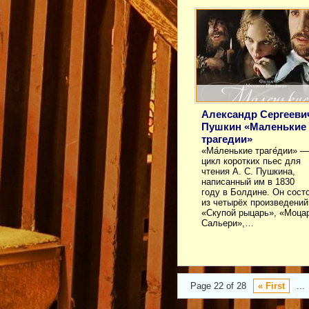
Александр Сергееви
Пушкин «Маленькие
трагедии»
«Ма́ленькие траге́дии» —
цикл коротких пьес для
чтения А. С. Пушкина,
написанный им в 1830
году в Болдине. Он сост
из четырёх произведений
«Скупой рыцарь», «Моцар
Сальери»,…
Page 22 of 28
« First
...