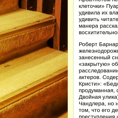
клеточки» Пуа
удивила их вл
удивить читате
манера расска
восхитительно
Роберт Барнар
железнодорожн
занесенный сн
«закрытую» об
расследовании
актеров. Соде
Кристи»: «Бед
продуманная, 
Двойная улика
Чандлера, но н
том, что его 
преступления 