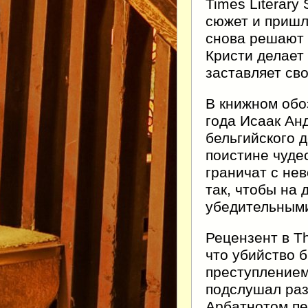
Times Literary
сюжет и пришл
снова решают
Кристи делает
заставляет сво
В книжном обо
года Исаак Ан
бельгийского 
поистине чудес
граничат с не
так, чтобы на
убедительными
Рецензент в Th
что убийство 
преступлением)
подслушал раз
Арбатнотом пе