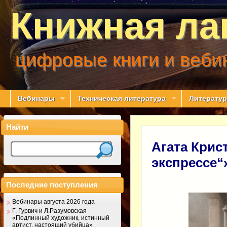
Книжная ла
цифровые книги и веби
Вебинары
Техническая литература
Литератур
Найти
Агата Крис
экспрессе“
Последние поступления
Вебинары августа 2026 года
Г. Гурвич и Л.Разумовская
«Подлинный художник, истинный
артист, настоящий убийца»