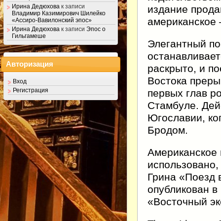
Ирина Дедюхова
к записи
издание прода
Владимир Казимирович Шилейко
американское 
«Ассиро-Вавилонский эпос»
Ирина Дедюхова
к записи
Эпос о
Гильгамеше
Элегантный по
останавливает
Авторизация
раскрыто, и п
Востока преры
Вход
Регистрация
первых глав р
Стамбуле. Дей
Югославии, ко
Бродом.
Американское 
использовано,
Грина «Поезд 
опубликован в
«Восточный эк