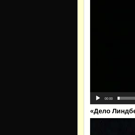
00:00
«Дело Линдб
Видеоплеер