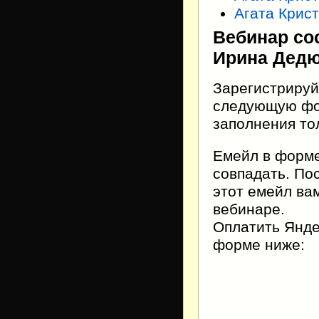
Агата Крист
Вебинар сос
Ирина Дедю
Зарегистрируй
следующую фор
заполнения тол
Емейл в форме
совпадать. По
этот емейл ва
вебинаре.
Оплатить Янде
форме ниже: