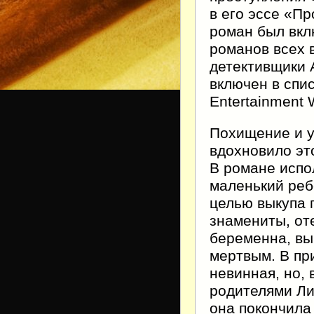
в его эссе «Пр
роман был вкл
романов всех 
детективщики 
включен в спи
Entertainment 
Похищение и у
вдохновило это
В романе испо
маленький реб
целью выкупа 
знамениты, от
беременна, вы
мертвым. В пр
невинная, но,
родителями Ли
она покончила 