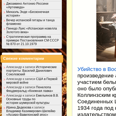
Джоаккино Антонио Россини
«Артемида»
Михаэль Энде «Бесконечная
история»
Вечер испанской гитары и танца
фламенко
Пинедо Луис «Испанская новелла
Золотого века»
Стратегическая программа на
примере Постановления СМ СССР
№ 870 от 21.10.1979
Свежие комментарии
Александр
к записи
Исторические
Убийство в Во
портреты: Василий Данилович
произведение 
Соколовский
Александр
к записи
США в Первой
участием бель
мировой войне
оно было опуб
Александр
к записи
Пенелопа
Фицджеральд «Книжная лавка»
Коллинзским к
Александр
к записи
Емельянов В.В.
Основные труды по
Соединенных Ш
истории шумерской культуры
1934 года под
Ирина Дедюхова
к записи
Владимир Казимирович Шилейко
издательством
«Ассиро-Вавилонский эпос»