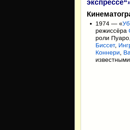
экспрессе“
Кинематог
1974 — «
Уб
режиссёра
роли Пуаро
Биссет
,
Инг
Коннери
,
В
известными