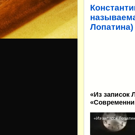
Константи
называема
Лопатина)
«Из записок 
«Современник