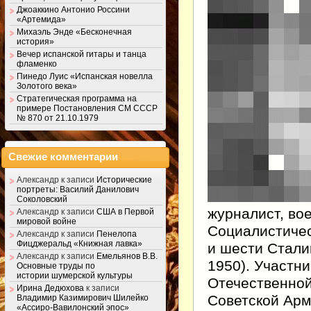
Джоаккино Антонио Россини
«Артемида»
Михаэль Энде «Бесконечная
история»
Вечер испанской гитары и танца
фламенко
Пинедо Луис «Испанская новелла
Золотого века»
Стратегическая программа на
примере Постановления СМ СССР
№ 870 от 21.10.1979
Свежие комментарии
Александр
к записи
Исторические
портреты: Василий Данилович
Соколовский
журналист, во
Александр
к записи
США в Первой
мировой войне
Социалистичес
Александр
к записи
Пенелопа
Фицджеральд «Книжная лавка»
и шести Сталин
Александр
к записи
Емельянов В.В.
1950). Участни
Основные труды по
истории шумерской культуры
Отечественной
Ирина Дедюхова
к записи
Советской Арм
Владимир Казимирович Шилейко
«Ассиро-Вавилонский эпос»