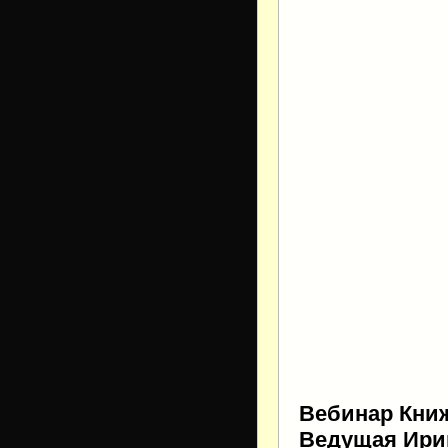
Вебинар Книж
Ведущая Ири