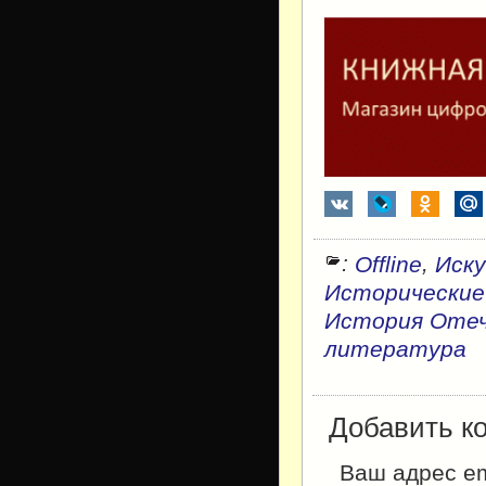
:
,
Offline
Иску
Исторически
История Оте
литература
Добавить к
Ваш адрес em