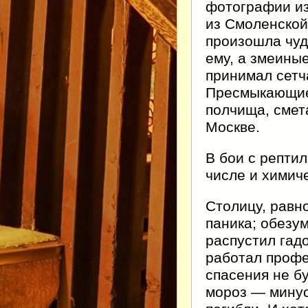
фотографии и
из Смоленской
произошла чуд
ему, а змеиные
принимал сетч
Пресмыкающие
полчища, смета
Москве.
В бои с репти
числе и химиче
Столицу, равно
паника; обезу
распустил гадо
работал профес
спасения не бу
мороз — минус