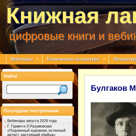
Книжная ла
цифровые книги и веби
Вебинары
Техническая литература
Литератур
Найти
Булгаков М
Последние поступления
Вебинары августа 2026 года
Г. Гурвич и Л.Разумовская
«Подлинный художник, истинный
артист, настоящий убийца»