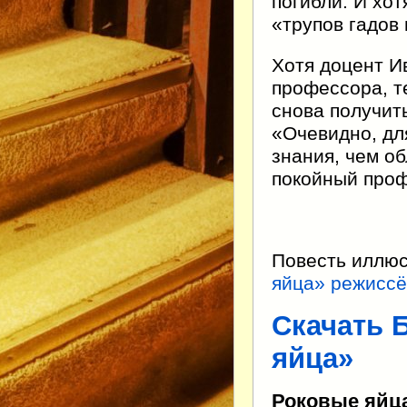
погибли. И хо
«трупов гадов
Хотя доцент И
профессора, т
снова получить
«Очевидно, дл
знания, чем о
покойный проф
Повесть иллю
яйца» режиссёр
Скачать 
яйца»
Роковые яйца