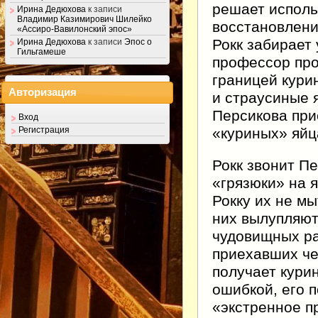
решает исполь
Ирина Дедюхова
к записи
Владимир Казимирович Шилейко
восстановлени
«Ассиро-Вавилонский эпос»
Рокк забирает
Ирина Дедюхова
к записи
Эпос о
Гильгамеше
профессор пров
границей кури
Авторизация
и страусиные 
Персикова при
Вход
«куриных» яйц
Регистрация
Рокк звонит Пе
«грязюки» на 
Рокку их не мы
них вылупляют
чудовищных ра
приехавших че
получает кури
ошибкой, его 
«экстренное п