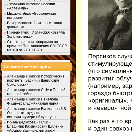
Джоаккино Антонио Россини
«Артемида»
Михаэль Энде «Бесконечная
история»
Вечер испанской гитары и танца
фламенко
Пинедо Луис «Испанская новелла
Золотого века»
Стратегическая программа на
примере Постановления СМ СССР
№ 870 от 21.10.1979
Персиков случ
стимулирующег
Свежие комментарии
(что символич
Александр
к записи
Исторические
развития облу
портреты: Василий Данилович
(например, за
Соколовский
Александр
к записи
США в Первой
гораздо быстр
мировой войне
«оригиналы». 
Александр
к записи
Пенелопа
Фицджеральд «Книжная лавка»
и невероятной
Александр
к записи
Емельянов В.В.
Основные труды по
истории шумерской культуры
Как раз в то в
Ирина Дедюхова
к записи
Владимир Казимирович Шилейко
и один совхоз 
«Ассиро-Вавилонский эпос»