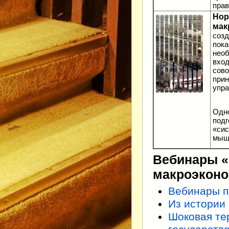
прав
Нор
мак
созд
пок
нео
вход
сово
прин
упра
Одно
подг
«сис
мыш
Вебинары «
макроэконо
Вебинары п
Из истории
Шоковая те