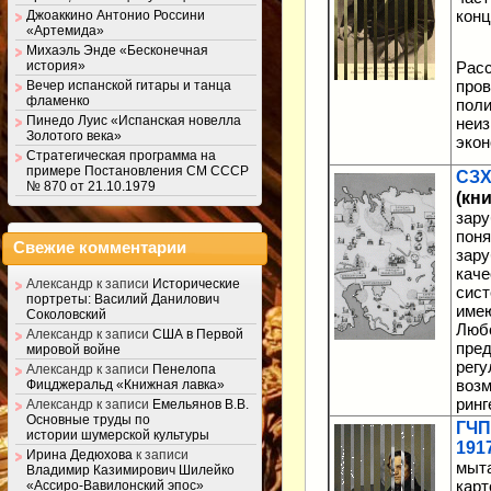
конц
Джоаккино Антонио Россини
«Артемида»
Михаэль Энде «Бесконечная
история»
Расс
пров
Вечер испанской гитары и танца
фламенко
поли
Пинедо Луис «Испанская новелла
неиз
Золотого века»
экон
Стратегическая программа на
примере Постановления СМ СССР
СЗХ
№ 870 от 21.10.1979
(кни
зару
поня
Свежие комментарии
зару
каче
Александр
к записи
Исторические
сист
портреты: Василий Данилович
имею
Соколовский
Любо
Александр
к записи
США в Первой
пред
мировой войне
регу
Александр
к записи
Пенелопа
возм
Фицджеральд «Книжная лавка»
ринг
Александр
к записи
Емельянов В.В.
Основные труды по
ГЧП
истории шумерской культуры
1917
Ирина Дедюхова
к записи
мыта
Владимир Казимирович Шилейко
карт
«Ассиро-Вавилонский эпос»