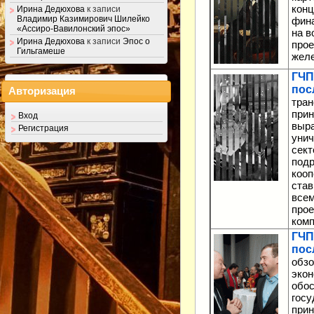
кон
Ирина Дедюхова
к записи
Владимир Казимирович Шилейко
фина
«Ассиро-Вавилонский эпос»
на в
Ирина Дедюхова
к записи
Эпос о
прое
Гильгамеше
жел
ГЧП
пос
Авторизация
тран
прин
Вход
выра
Регистрация
унич
сект
подр
кооп
став
всем
про
комп
ГЧП
пос
обзо
экон
обос
госу
прин