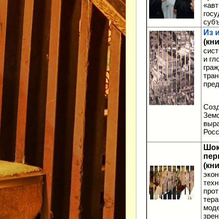
«авт
госу
субъ
Из 
(кни
сист
и гл
граж
тран
пред
Созд
Земс
выра
Росс
Шок
пер
(кни
экон
техн
прот
тера
моде
зрен