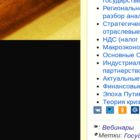
государств
Региональн
разбор ана
Стратегиче
отраслевые
НДС (налог
Макроэконо
Основные С
Индустриал
партнерств
Актуальные
Финансовые
Эпоха Пути
Теория кри
:
Вебинары
Метки:
Госу