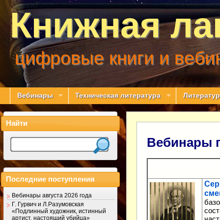
Книжная ла
цифровые книги и веби
Вебинары
Техническая литература
Литератур
Найти
Вебинары 
Последние поступления
Сер
сме
Вебинары августа 2026 года
базо
Г. Гурвич и Л.Разумовская
сост
«Подлинный художник, истинный
артист, настоящий убийца»
част