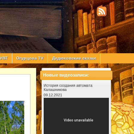
УВТ
Огурцова TV
Дедюховские сказки
Новые видеозаписи:
История создания автомата
Калашникова
09.12.2021