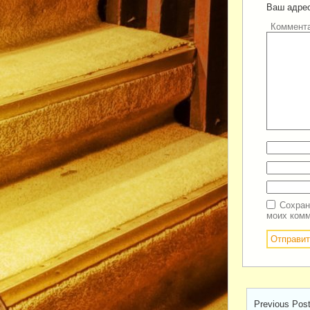
Ваш адрес
Коммент
Сохран
моих комм
Previous Pos