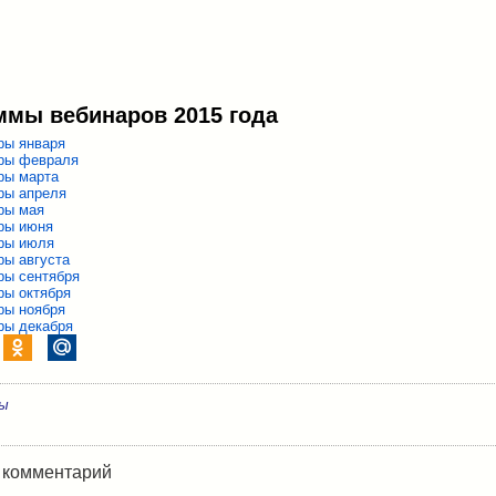
ммы вебинаров 2015 года
ры января
ры февраля
ры марта
ры апреля
ры мая
ры июня
ры июля
ры августа
ры сентября
ры октября
ры ноября
ры декабря
ры
 комментарий