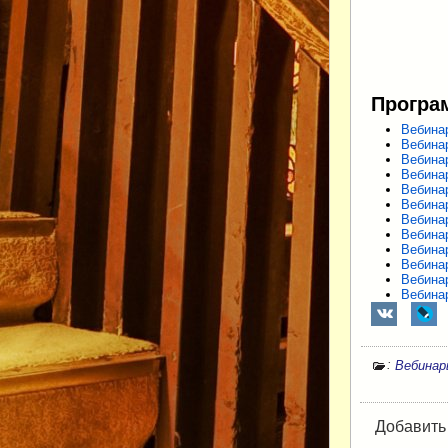
Програ
Вебина
Вебина
Вебина
Вебина
Вебина
Вебина
Вебина
Вебина
Вебина
Вебина
Вебина
Вебина
:
Вебина
Добавить