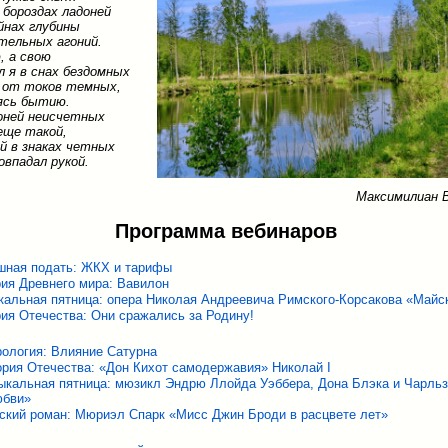
 бороздах ладоней
йнах глубины
тельных агоний.
, а свою
л я в снах бездомных
л от токов темных,
ясь бытию.
оней неисчетных
еще такой,
й в знаках четных
овпадал рукой.
Максимилиан 
Программа вебинаров
ная подать: ЖКХ и тарифы
ия Древнего мира: Вавилон
альная пятница: опера Николая Андреевича Римского-Корсакова «Майс
ия Отечества: Они сражались за Родину!
рология: Влияние Сатурна
ория Отечества: «Дон Кихот самодержавия» Николай I
ыкальная пятница: мюзикл Эндрю Ллойда Уэббера, Дона Блэка и Чарльз
юбви»
ский роман: Мюриэл Спарк «Мисс Джин Броди в расцвете лет»