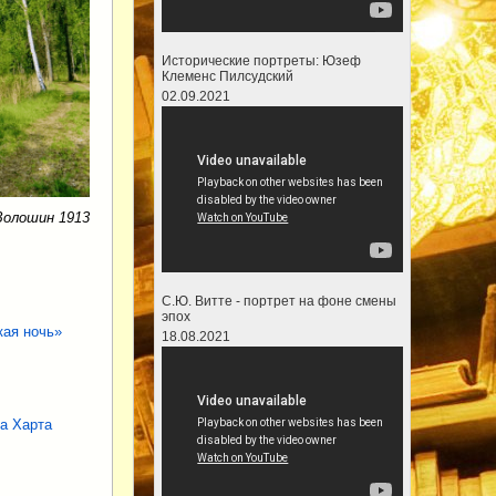
Исторические портреты: Юзеф
Клеменс Пилсудский
02.09.2021
Волошин 1913
С.Ю. Витте - портрет на фоне смены
эпох
кая ночь»
18.08.2021
а Харта