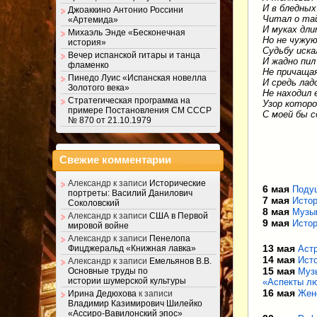
И в бледных
Джоаккино Антонио Россини
Читал о та
«Артемида»
И муках дли
Михаэль Энде «Бесконечная
Но не чужую
история»
Судьбу иска
Вечер испанской гитары и танца
И жадно пи
фламенко
Не причаща
Пинедо Луис «Испанская новелла
И средь лад
Золотого века»
Не находил 
Стратегическая программа на
Узор которо
примере Постановления СМ СССР
С моей бы с
№ 870 от 21.10.1979
Свежие комментарии
Александр
к записи
Исторические
6 мая
Подуш
портреты: Василий Данилович
7 мая
Истор
Соколовский
8 мая
Музык
Александр
к записи
США в Первой
9 мая
Истор
мировой войне
Александр
к записи
Пенелопа
13 мая
Аст
Фицджеральд «Книжная лавка»
14 мая
Ист
Александр
к записи
Емельянов В.В.
15 мая
Муз
Основные труды по
истории шумерской культуры
«Аспекты л
16 мая
Жен
Ирина Дедюхова
к записи
Владимир Казимирович Шилейко
«Ассиро-Вавилонский эпос»