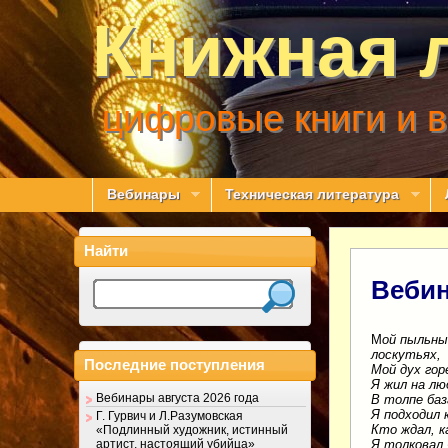
Книжная 
цифровые книги и 
Вебинары
Техническая литература
Найти
Вебин
М
ой
пыльны
лоскутьях,
Последние поступления
Мой дух гор
Я жил на лю
Вебинары августа 2026 года
В толпе баз
Я подходил 
Г. Гурвич и Л.Разумовская
Кто ждал, к
«Подлинный художник, истинный
артист, настоящий убийца»
Я толковал