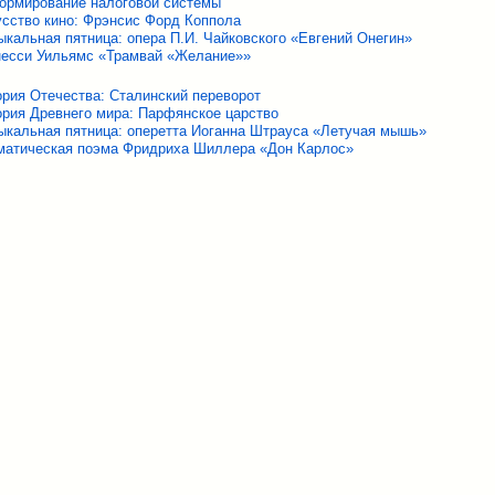
ормирование налоговой системы
усство кино: Фрэнсис Форд Коппола
кальная пятница: опера П.И. Чайковского «Евгений Онегин»
несси Уильямс «Трамвай «Желание»»
рия Отечества: Сталинский переворот
ория Древнего мира: Парфянское царство
ыкальная пятница: оперетта Иоганна Штрауса «Летучая мышь»
матическая поэма Фридриха Шиллера «Дон Карлос»