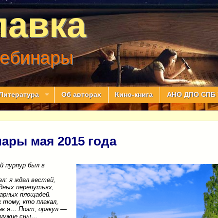
лавка
вебинары
Литература
Об авторах
Кино-книга
АНО ДПО СПБ 
ары мая 2015 года
й пурпур был в
ел: я ждал вестей,
дных перепутьях,
арных площадей.
к тому, кто плакал,
ак я… Поэт, оракул —
 чужие сны…