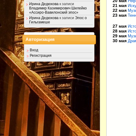
20 мая
Реф
Ирина Дедюхова
к записи
21 мая
Иск
Владимир Казимирович Шилейко
22 мая
Музы
«Ассиро-Вавилонский эпос»
23 мая
Тен
Ирина Дедюхова
к записи
Эпос о
Гильгамеше
27 мая
Исто
28 мая
Ист
29 мая
Муз
Авторизация
30 мая
Дра
Вход
Регистрация